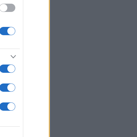
αλλοι
ια την
ν την