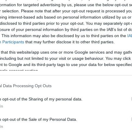
ο Έκτωρ
formation for targeted advertising by us, please use the below opt-out s
γισε τους
r selection. Please note that after your opt-out request is processed y
eing interest-based ads based on personal information utilized by us or
disclosed to third parties prior to your opt-out. You may separately opt-
losure of your personal information by third parties on the IAB’s list of
. This information may also be disclosed by us to third parties on the
IA
Participants
that may further disclose it to other third parties.
 that this website/app uses one or more Google services and may gath
including but not limited to your visit or usage behaviour. You may click 
 to Google and its third-party tags to use your data for below specifi
ogle consent section.
φυγε
l Data Processing Opt Outs
να επιστρέψει
ου μετέδωσε το
στον Βαρνάβα
o opt-out of the Sharing of my personal data.
άς του ο γιος
In
του η Αγγελική
 δώσει το
o opt-out of the Sale of my Personal Data.
ρονικό μιας
ντιδράσεων με
In