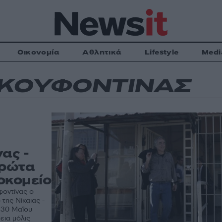
Οικονομία
Αθλητικά
Lifestyle
Medi
 ΚΟΥΦΟΝΤΙΝΑΣ
ας -
πρώτα
οκομείο
φοντίνας ο
της Νίκαιας -
ς 30 Μαΐου
εια μόλις