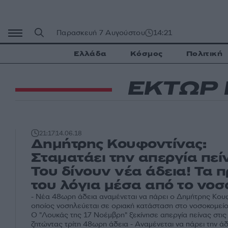
Μετάβαση
σε
περιεχόμενο
Παρασκευή 7 Αυγούστου
14:21
Ελλάδα
Κόσμος
Πολιτική
ΕΚΤΩΡ
21:17
14.06.18
Δημήτρης Κουφοντίνας:
Σταματάει την απεργία πείν
Του δίνουν νέα άδεια! Τα 
του λόγια μέσα από το νοσ
- Νέα 48ωρη άδεια αναμένεται να πάρει ο Δημήτρης Κου
οποίος νοσηλεύεται σε οριακή κατάσταση στο νοσοκομείο 
Ο "Λουκάς της 17 Νοέμβρη" ξεκίνησε απεργία πείνας στι
ζητώντας τρίτη 48ωρη άδεια - Αναμένεται να πάρει την άδ