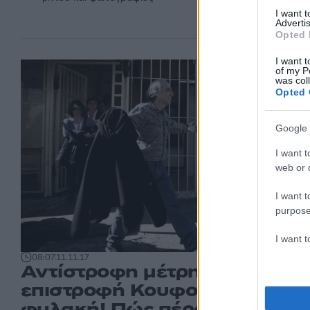
I want 
Advertis
Opted 
I want t
of my P
was col
Opted 
Google 
I want t
web or d
I want t
purpose
I want 
08:07
11.11.17
Αντίστροφη μέτρηση για την
επιστροφή Κουφοντίνα στη
φυλακή! Πώς πέρασε τη