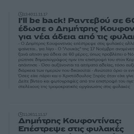
13:40
11.11.17
I'll be back! Ραντεβού σε 6
έδωσε ο Δημήτρης Κουφον
για νέα άδεια από τις φυλα
- Ο Δημήτρης Κουφοντίνας επέστρεψε στις φυλακές αλλ
φαίνεται... για λίγο - Ο "Λουκάς" της 17 Νοέμβρη αναμένετ
ξανά αίτηση για άδεια σε 60 μέρες, όπως προβλέπει ο Νόμ
ρώτησε δημοσιογράφος πριν την επιστροφή του στον Κορ
απάντησε - Όσο αυξάνονται τα αιτήματα αδείας, τόσο αυξά
διάρκεια των ημερών που δικαιούται - Ανώτατο όριο οι εν
Όσες είχε πάρει και ο Χριστόδουλος Ξηρός όταν είχε γίνει.
Δείτε βίντεο και φωτογραφίες από την επιστροφή του ηγε
στελέχους της τρομοκρατικής οργάνωσης στις φυλακές
11:26
11.11.17
Δημήτρης Κουφοντίνας:
Επέστρεψε στις φυλακές