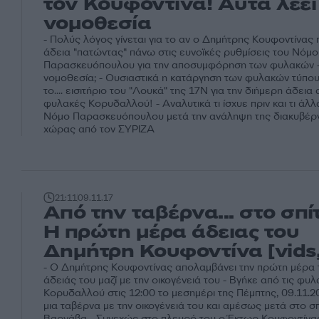
τον Κουφοντίνα! Αυτά λέει
νομοθεσία
- Πολύς λόγος γίνεται για το αν ο Δημήτρης Κουφοντίνας
άδεια "πατώντας" πάνω στις ευνοϊκές ρυθμίσεις του Νόμο
Παρασκευόπουλου για την αποσυμφόρηση των φυλακών - 
νομοθεσία; - Ουσιαστικά η κατάργηση των φυλακών τύπου
το.... εισιτήριο του "Λουκά" της 17Ν για την διήμερη άδεια 
φυλακές Κορυδαλλού! - Αναλυτικά τι ίσχυε πριν και τι άλλ
Νόμο Παρασκευόπουλου μετά την ανάληψη της διακυβέρ
χώρας από τον ΣΥΡΙΖΑ
21:11
09.11.17
Από την ταβέρνα... στο σπίτ
Η πρώτη μέρα άδειας του
Δημήτρη Κουφοντίνα [vids,
- O Δημήτρης Κουφοντίνας απολαμβάνει την πρώτη μέρα 
άδειάς του μαζί με την οικογένειά του - Βγήκε από τις φυ
Κορυδαλλού στις 12:00 το μεσημέρι της Πέμπτης, 09.11.2
μια ταβέρνα με την οικογένειά του και αμέσως μετά στο σπ
Βαρνάβα - Συνεχώς στο πλευρό του ο Έκτωρ Κουφοντίνας