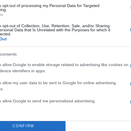
to opt-out of processing my Personal Data for Targeted
ing.
In
o opt-out of Collection, Use, Retention, Sale, and/or Sharing
ersonal Data that Is Unrelated with the Purposes for which it
lected.
Out
consents
o allow Google to enable storage related to advertising like cookies on
evice identifiers in apps.
o allow my user data to be sent to Google for online advertising
s.
06:17
10.11.17
Αμερικανικό... κραχ! Έξ
to allow Google to send me personalized advertising.
στο State Department γ
άδεια στον Δημήτρη
Κουφοντίνα! Θυμήθηκα
CONFIRM