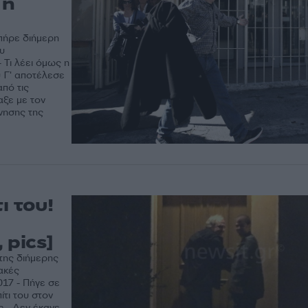
 η
 πήρε διήμερη
υ
Τι λέει όμως η
 Γ' αποτέλεσε
από τις
αξε με τον
νησης της
ι του!
 pics]
της διήμερης
λακές
017 - Πήγε σε
ίτι του στον
 - Δεν έκανε