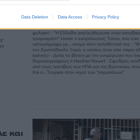
απόδραση του Χριστόδ
Ξηρού! [vid]
- Η άδεια που πήρε ο Δημήτρης Κουφοντίνας "ανησ
Data Deletion
Data Access
Privacy Policy
τρομερά" το αμερικανικό State Department! - Ούτε 
πολύ, οι ΗΠΑ λένε ότι ανησυχούν πως δεν θα επιστ
φυλακή! - "Η Ελλάδα απελευθέρωσε έναν καταδικ
τρομοκράτη" τόνισε η εκπρόσωπος Τύπου, που είχε
ά"
υστερόγραφο με... νόημα στην τοποθέτησή της - "
το
τον Χριστόδουλο Ξηρό, ο οποίος όταν είχε πάρει άδε
καπνός! - Δείτε το βίντεο με την ενημέρωση που έ
δημοσιογράφους η Heather Nauert - Σφοδρές αντιδ
από τους πρέσβεις των ΗΠΑ και της Βρετανίας στη
Και η... Τουρκία στον χορό των "παραπόνων"
ο
ε και