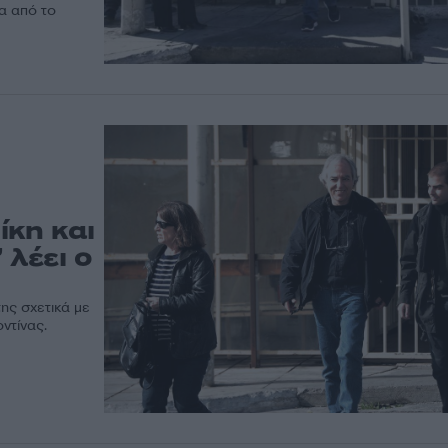
α από το
ίκη και
 λέει ο
ης σχετικά με
ντίνας.