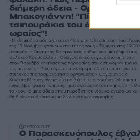
διήμερη άδεια - Οργή Κώστα
Μπακογιάννη! "Πίνει τα
τσιπουράκια του άνετος κι
ωραίος"!
- Η κλεψύδρα αδειάζει και οι 48 ώρες "ελευθερίας" του "Λουκ
της 17 Νοέμβρη φτάνουν στο τέλος τους - Σήμερα, στις 12:00 
μεσημέρι ο Δημήτρης Κουφοντίνας πρέπει να επιστρέψει στις
φυλακές Κορυδαλλού - Οικογενειακές στιγμές στο σπίτι του
στον Βαρνάβα και τέσσερις παρουσίες στο αστυνομικό τμήμα
της περιοχής - Πώς πέρασε την διήμερη άδειά του το ηγετικό
στέλεχος της τρομοκρατικής οργάνωσης - Οργισμένος ο
Κώστας Μπακογιάννης: «Τα παιδιά μου με ρωτάνε: "Μπαμπά τι
έγινε; Πού είναι ο παππούς; Γιατί σκοτώσαν τον παππού;"» - Όλ
το χρονικό μιας άδειας που πυροδότησε ντόμινο εγχώριων και
διεθνών αντιδράσεων με βίντεο και φωτογραφίες
21:57
09.11.17
Ο Παρασκευόπουλος έβγαλ