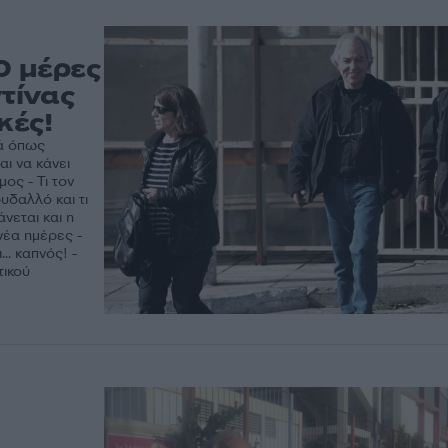
0 μέρες
τίνας
κές!
ά όπως
αι να κάνει
ος - Τι τον
υδαλλό και τι
νεται και η
νέα ημέρες -
.. καπνός! -
τικού