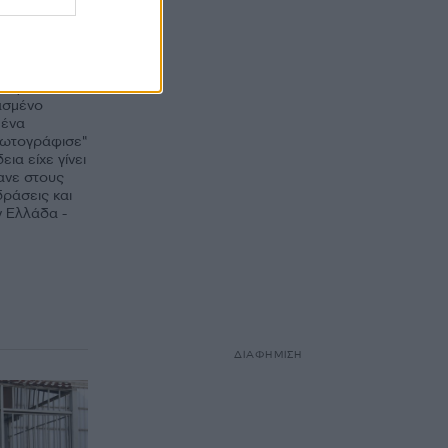
ουλου
υχεί
λίγο ούτε
ρέψει στη
ασμένο
 ένα
Φωτογράφισε"
ια είχε γίνει
κανε στους
ράσεις και
ν Ελλάδα -
ΔΙΑΦΗΜΙΣΗ