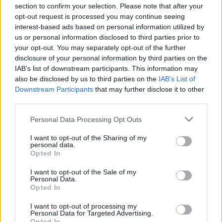
section to confirm your selection. Please note that after your
opt-out request is processed you may continue seeing
interest-based ads based on personal information utilized by
us or personal information disclosed to third parties prior to
your opt-out. You may separately opt-out of the further
disclosure of your personal information by third parties on the
IAB’s list of downstream participants. This information may
also be disclosed by us to third parties on the
IAB’s List of
Downstream Participants
that may further disclose it to other
third parties.
10:36
26.10.23
Ελένη Τσαλιγοπούλου: Προτιμώ την
Please note that this website/app uses one or more Google
Μποφίλιου από την Ζουγανέλη
Personal Data Processing Opt Outs
services and may gather and store information including but
not limited to your visit or usage behaviour. You may click to
I want to opt-out of the Sharing of my
personal data.
grant or deny consent to Google and its third-party tags to
Opted In
use your data for below specified purposes in below Google
consent section.
I want to opt-out of the Sale of my
Personal Data.
Opted In
I want to opt-out of processing my
Personal Data for Targeted Advertising.
14:23
11.06.23
07:31
19.07.23
Opted In