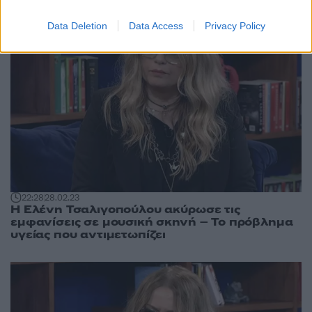
Data Deletion
Data Access
Privacy Policy
22:28
28.02.23
Η Ελένη Τσαλιγοπούλου ακύρωσε τις
εμφανίσεις σε μουσική σκηνή – Το πρόβλημα
υγείας που αντιμετωπίζει