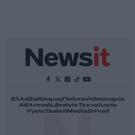
Ελλάδα
Κόσμος
Πολιτική
Οικονομία
Αθλητικά
Lifestyle
Τεχνολογία
Υγεία
Tasteit
Media
Driveit