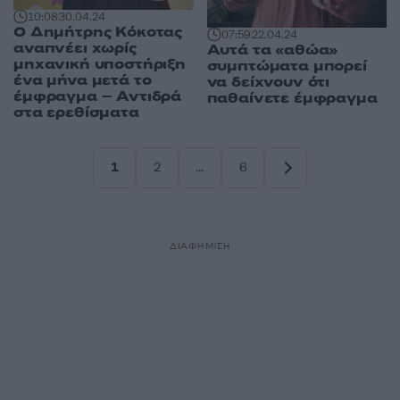
10:08
30.04.24
Ο Δημήτρης Κόκοτας
07:59
22.04.24
αναπνέει χωρίς
Αυτά τα «αθώα»
μηχανική υποστήριξη
συμπτώματα μπορεί
ένα μήνα μετά το
να δείχνουν ότι
έμφραγμα – Αντιδρά
παθαίνετε έμφραγμα
στα ερεθίσματα
1
2
…
6
Σελίδα
Σελίδα
Σελίδα
ΔΙΑΦΗΜΙΣΗ