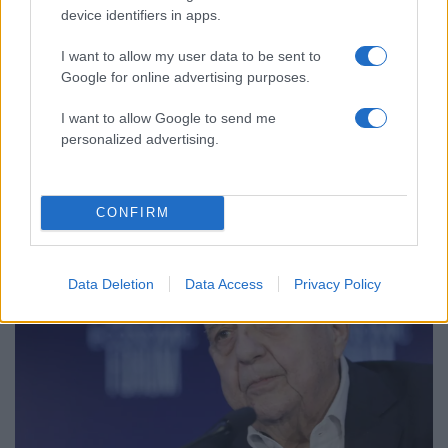
device identifiers in apps.
I want to allow my user data to be sent to
Google for online advertising purposes.
11:29
01.10.24
I want to allow Google to send me
Μαρινέλλα: Βίντεο με την κόρη της σπουδαίας
personalized advertising.
ερμηνεύτριας, Τζωρτίνα Σερπιέρη, στο
νοσοκομείο
CONFIRM
Data Deletion
Data Access
Privacy Policy