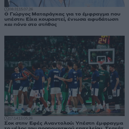
08:31
15.07.26
Ο Γιώργος Ματαράγκας για το έμφραγμα που
υπέστη: Είχα κουραστεί, ένιωσα αφυδάτωση
και πόνο στο στήθος
17:14
13.05.26
Σοκ στην Εφές Αναντολού: Υπέστη έμφραγμα
το μέλος του προπονητικού επιτελείου, Σερχάτ