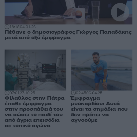
18:18
04.01.26
Πέθανε ο δημοσιογράφος Γιώργος Παπαδάκης
μετά από οξύ έμφραγμα
07:01
27.10.25
02:45
06.04.25
Φίλαθλος στην Πάτρα
Έμφραγμα
έπαθε έμφραγμα
μυοκαρδίου: Αυτά
στην προσπάθειά του
είναι τα σημάδια που
να σώσει το παιδί του
δεν πρέπει να
από άγρια επεισόδια
αγνοούμε
σε τοπικό αγώνα