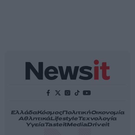
Ελλάδα
Κόσμος
Πολιτική
Οικονομία
Αθλητικά
Lifestyle
Τεχνολογία
Υγεία
Tasteit
Media
Driveit