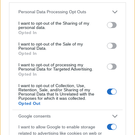
Please note that this website/app uses one or more Google
Personal Data Processing Opt Outs
services and may gather and store information including but
not limited to your visit or usage behaviour. You may click to
I want to opt-out of the Sharing of my
personal data.
grant or deny consent to Google and its third-party tags to
Opted In
use your data for below specified purposes in below Google
consent section.
I want to opt-out of the Sale of my
Personal Data.
19:46
12.02.25
Opted In
Αμάντα Μανωλάκου: Όταν έπαθε έμφραγμα ο
σύζυγός μου ένιωσα ότι αλλάζει η ζωή μου
I want to opt-out of processing my
Personal Data for Targeted Advertising.
Opted In
I want to opt-out of Collection, Use,
Retention, Sale, and/or Sharing of my
Personal Data that Is Unrelated with the
Purposes for which it was collected.
Opted Out
Google consents
I want to allow Google to enable storage
related to advertising like cookies on web or