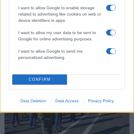
I want to allow Google to enable storage
related to advertising like cookies on web or
device identifiers in apps.
I want to allow my user data to be sent to
11:52
21.02.25
Google for online advertising purposes.
Πόσοι ΕΠΟΠ θα καταταγούν στις Ένοπλες
Δυνάμεις μέσα στο 2025
I want to allow Google to send me
personalized advertising.
CONFIRM
Data Deletion
Data Access
Privacy Policy