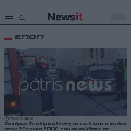
Μετάβαση
σε
o
31
περιεχόμενο
ΕΠΟΠ
17:23
26.05.26
Ζαχάρω: Σε κλίμα οδύνης το «τελευταίο αντίο»
στον 29χρονο ΕΠΟΠ που σκοτώθηκε σε