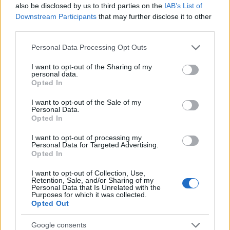
also be disclosed by us to third parties on the
IAB’s List of
Downstream Participants
that may further disclose it to other
third parties.
Please note that this website/app uses one or more Google
Personal Data Processing Opt Outs
services and may gather and store information including but
not limited to your visit or usage behaviour. You may click to
I want to opt-out of the Sharing of my
personal data.
grant or deny consent to Google and its third-party tags to
Opted In
use your data for below specified purposes in below Google
16:25
12.03.25
consent section.
I want to opt-out of the Sale of my
Ένοπλες Δυνάμεις: Αυτές είναι οι προκηρύξεις
Personal Data.
πρόσληψης ΕΠΟΠ ανά Κλάδο – Αναλυτικά
Opted In
οδηγίες και πληροφορίες
I want to opt-out of processing my
Personal Data for Targeted Advertising.
Opted In
I want to opt-out of Collection, Use,
Retention, Sale, and/or Sharing of my
Personal Data that Is Unrelated with the
Purposes for which it was collected.
Opted Out
Google consents