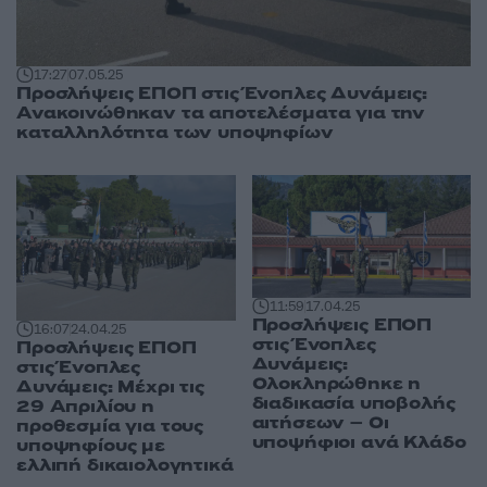
17:27
07.05.25
Προσλήψεις ΕΠΟΠ στις Ένοπλες Δυνάμεις:
Ανακοινώθηκαν τα αποτελέσματα για την
καταλληλότητα των υποψηφίων
11:59
17.04.25
Προσλήψεις ΕΠΟΠ
16:07
24.04.25
στις Ένοπλες
Προσλήψεις ΕΠΟΠ
Δυνάμεις:
στις Ένοπλες
Ολοκληρώθηκε η
Δυνάμεις: Μέχρι τις
διαδικασία υποβολής
29 Απριλίου η
αιτήσεων – Οι
προθεσμία για τους
υποψήφιοι ανά Κλάδο
υποψηφίους με
ελλιπή δικαιολογητικά