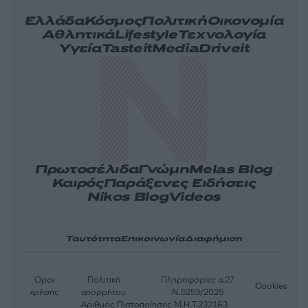
Ελλάδα
Κόσμος
Πολιτική
Οικονομία
Αθλητικά
Lifestyle
Τεχνολογία
Υγεία
Tasteit
Media
Driveit
Πρωτοσέλιδα
Γνώμη
Melas Blog
Καιρός
Παράξενες Ειδήσεις
Nikos Blog
Videos
Ταυτότητα
Επικοινωνία
Διαφήμιση
Όροι
Πολιτική
Πληροφορίες α.27
Cookies
χρήσης
απορρήτου
Ν.5253/2025
Αριθμός Πιστοποίησης Μ.Η.Τ.232163