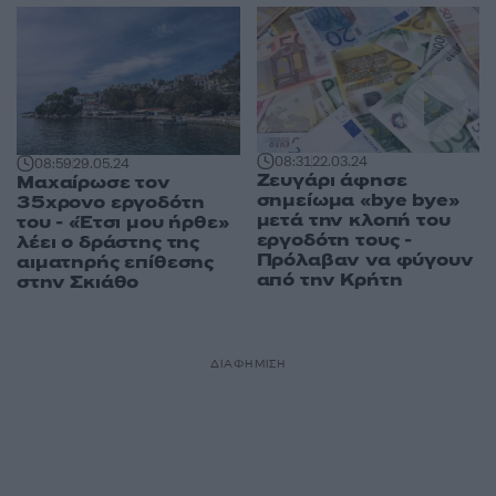
08:31
22.03.24
08:59
29.05.24
Ζευγάρι άφησε
Μαχαίρωσε τον
σημείωμα «bye bye»
35χρονο εργοδότη
μετά την κλοπή του
του - «Έτσι μου ήρθε»
εργοδότη τους -
λέει ο δράστης της
Πρόλαβαν να φύγουν
αιματηρής επίθεσης
από την Κρήτη
στην Σκιάθο
ΔΙΑΦΗΜΙΣΗ