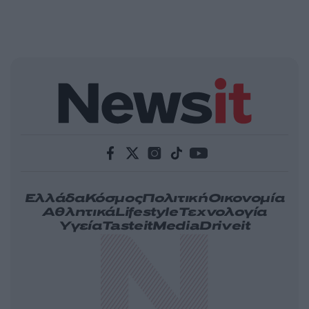
Ελλάδα
Κόσμος
Πολιτική
Οικονομία
Αθλητικά
Lifestyle
Τεχνολογία
Υγεία
Tasteit
Media
Driveit