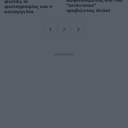
ασφαλισμένος και του
φωτιές οι
"απάντησε"
φωτογραφίες και η
τραβώντας όπλο!
καταγγελία
1
2
Σελίδα
Σελίδα
ΔΙΑΦΗΜΙΣΗ