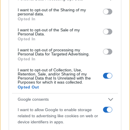
Πρώην εργαζόμενοι στη Θεσσαλονίκη
services and may gather and store information including but
καταγγέλλουν τον εργοδότη τους ότι τους
not limited to your visit or usage behaviour. You may click to
I want to opt-out of the Sharing of my
απείλησε μπροστά στον κόσμο
personal data.
grant or deny consent to Google and its third-party tags to
Opted In
use your data for below specified purposes in below Google
consent section.
I want to opt-out of the Sale of my
Personal Data.
Opted In
I want to opt-out of processing my
Personal Data for Targeted Advertising.
Opted In
I want to opt-out of Collection, Use,
Retention, Sale, and/or Sharing of my
Personal Data that Is Unrelated with the
Purposes for which it was collected.
Opted Out
Google consents
11:46
07.04.23
I want to allow Google to enable storage
Εργοδότης στην Θεσσαλονίκη επιτέθηκε σε
related to advertising like cookies on web or
εργαζόμενους που διεκδικούσαν
device identifiers in apps.
δεδουλευμένα - «Θα πεθάνετε»