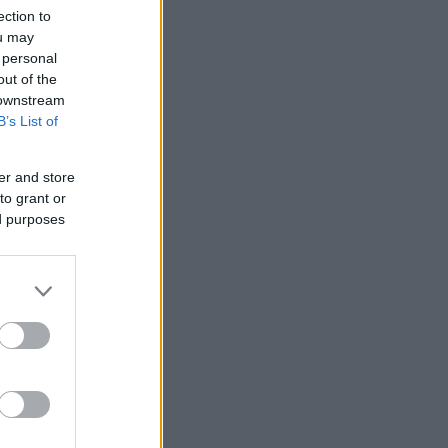
ection to
ou may
 personal
out of the
 downstream
B’s List of
er and store
to grant or
ed purposes