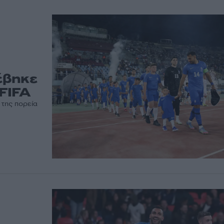
έβηκε
 FIFA
 της πορεία