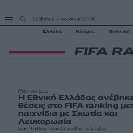
Μετάβαση
σε
περιεχόμενο
Σάββατο 8 Αυγούστου
09:00
Ελλάδα
Κόσμος
Πολιτική
FIFA R
20:46
19.11.25
Η Εθνική Ελλάδας ανέβηκ
θέσεις στο FIFA ranking με
παιχνίδια με Σκωτία και
Λευκορωσία
Στην 46η θέση η ομάδα του Ιβάν Γιοβάνοβιτς