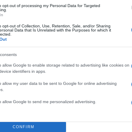
to opt-out of processing my Personal Data for Targeted
ing.
In
o opt-out of Collection, Use, Retention, Sale, and/or Sharing
ersonal Data that Is Unrelated with the Purposes for which it
lected.
Out
consents
o allow Google to enable storage related to advertising like cookies on
evice identifiers in apps.
o allow my user data to be sent to Google for online advertising
s.
to allow Google to send me personalized advertising.
16:05
30.11.23
Άνοδος για την Εθνική
CONFIRM