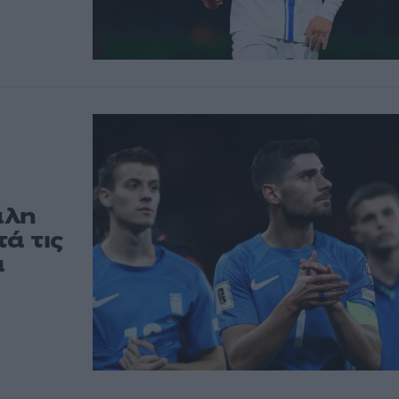
άλη
ά τις
α