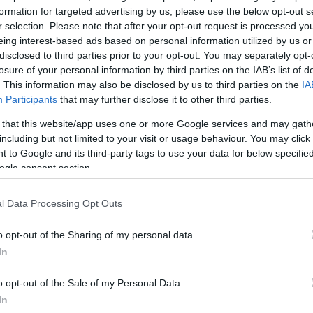
formation for targeted advertising by us, please use the below opt-out s
νίδια για το
 στο FIFA
r selection. Please note that after your opt-out request is processed y
eing interest-based ads based on personal information utilized by us or
disclosed to third parties prior to your opt-out. You may separately opt-
losure of your personal information by third parties on the IAB’s list of
. This information may also be disclosed by us to third parties on the
IA
Participants
that may further disclose it to other third parties.
 that this website/app uses one or more Google services and may gath
including but not limited to your visit or usage behaviour. You may click 
 to Google and its third-party tags to use your data for below specifi
ogle consent section.
ε δύο
l Data Processing Opt Outs
FIFA
o opt-out of the Sharing of my personal data.
ς στο
In
 του δευτέρου
o opt-out of the Sale of my Personal Data.
 live κατάταξη
In