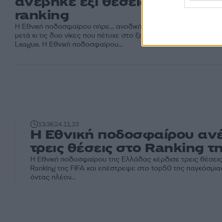
ανέβηκε έξι θέσεις στο FIFA
ranking
Η Εθνική ποδοσφαίρου πήρε... ανοδική πορεία στο FIFA ranking
μετά κι τις δυο νίκες που πέτυχε στο ξεκίνημα του νέου Nations
League. Η Εθνική ποδοσφαίρου...
13:36
24.11.23
Η Εθνική ποδοσφαίρου αν
τρεις θέσεις στο Ranking τ
Η Εθνική ποδοσφαίρου της Ελλάδας κέρδισε τρεις θέσεις
Ranking της FIFA και επέστρεψε στο top50 της παγκόσμια
όντας πλέον...