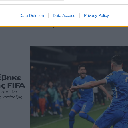
ποδοσφαίρου στο FIFA
Ranking
,
Data Deletion
Data Access
Privacy Policy
Βελτιώθηκε η θέση της Εθνική ποδοσφαίρου στην κ
FIFA μετά και τα αποτελέσματα που έφερε τον μήν
Η νίκη στον φιλικό...
έβηκε
ης FIFA
 στο Live
ς κατάταξης,