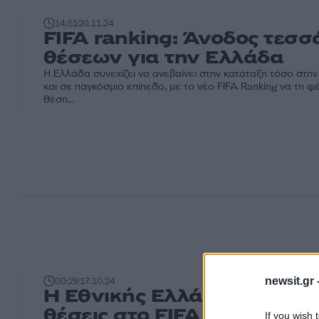
14:51
20.11.24
FIFA ranking: Άνοδος τεσ
θέσεων για την Ελλάδα
Η Ελλάδα συνεχίζει να ανεβαίνει στην κατάταξη τόσο στ
και σε παγκόσμιο επίπεδο, με το νέο FIFA Ranking να τη 
θέση...
newsit.gr 
00:29
17.10.24
Η Εθνικής Ελλάδας ανέβηκ
θέσεις στο FIFA Ranking
If you wish 