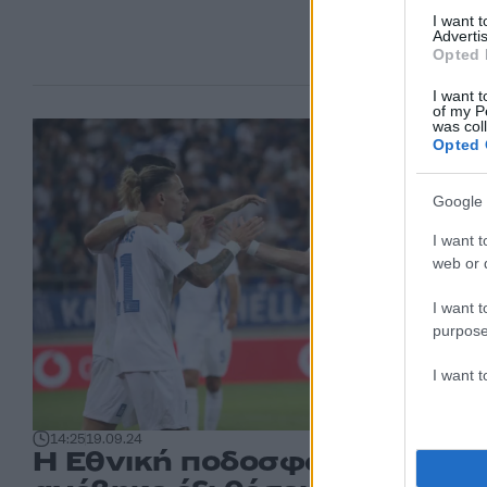
I want 
Advertis
Opted 
I want t
of my P
was col
Opted 
Google 
I want t
web or d
I want t
purpose
I want 
14:25
19.09.24
Η Εθνική ποδοσφαίρου