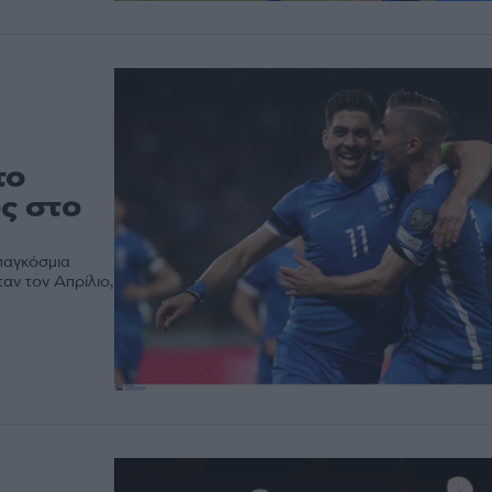
το
ος στο
παγκόσμια
αν τον Απρίλιο,