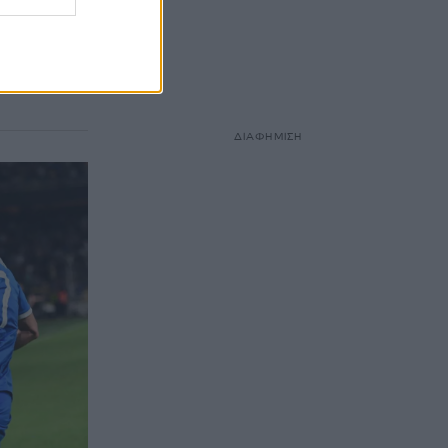
ατάταξη της
α Νοέμβριο.
ΔΙΑΦΗΜΙΣΗ