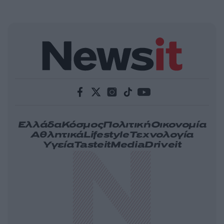
Ελλάδα
Κόσμος
Πολιτική
Οικονομία
Αθλητικά
Lifestyle
Τεχνολογία
Υγεία
Tasteit
Media
Driveit