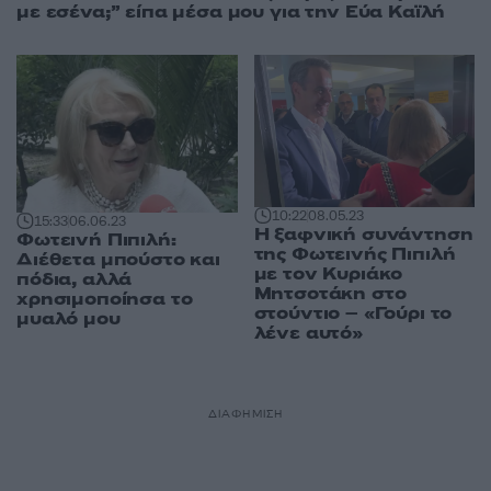
με εσένα;” είπα μέσα μου για την Εύα Καϊλή
10:22
08.05.23
15:33
06.06.23
Η ξαφνική συνάντηση
Φωτεινή Πιπιλή:
της Φωτεινής Πιπιλή
Διέθετα μπούστο και
με τον Κυριάκο
πόδια, αλλά
Μητσοτάκη στο
χρησιμοποίησα το
στούντιο – «Γούρι το
μυαλό μου
λένε αυτό»
ΔΙΑΦΗΜΙΣΗ