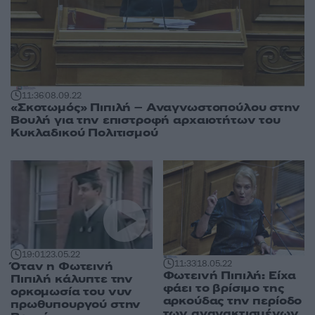
11:36
08.09.22
«Σκοτωμός» Πιπιλή – Αναγνωστοπούλου στην
Βουλή για την επιστροφή αρχαιοτήτων του
Κυκλαδικού Πολιτισμού
19:01
23.05.22
11:33
18.05.22
Όταν η Φωτεινή
Φωτεινή Πιπιλή: Είχα
Πιπιλή κάλυπτε την
φάει το βρίσιμο της
ορκομωσία του νυν
αρκούδας την περίοδο
πρωθυπουργού στην
των αγανακτισμένων