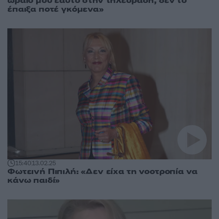
ωραίο μου εαυτό στην τηλεόραση, δεν το
έπαιξα ποτέ γκόμενα»
15:40
13.02.25
Φωτεινή Πιπιλή: «Δεν είχα τη νοοτροπία να
κάνω παιδί»