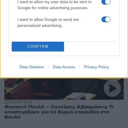
I want to allow my user data to be sent to
Αναγνωστοπούλου: «Κάτσε κάτω εσύ», «δεν
Google for online advertising purposes.
θα μας τρομοκρατείτε»
I want to allow Google to send me
personalized advertising.
CONFIRM
Data Deletion
Data Access
Privacy Policy
13:11
09.12.22
Φωτεινή Πιπιλή – Λευτέρης Αβραμάκης: Τι
υποστηρίζουν για το θερμό επεισόδιο στη
Βουλή