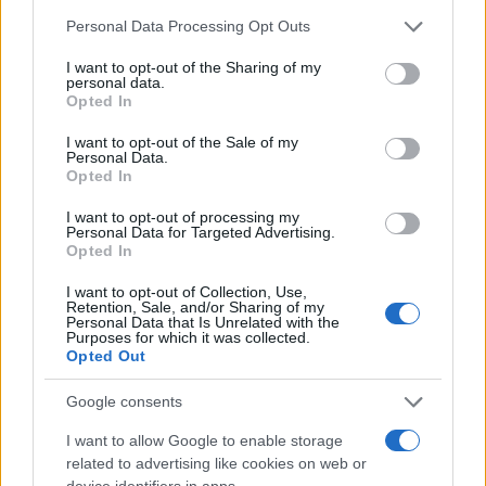
Please note that this website/app uses one or more Google
Personal Data Processing Opt Outs
services and may gather and store information including but
not limited to your visit or usage behaviour. You may click to
I want to opt-out of the Sharing of my
personal data.
grant or deny consent to Google and its third-party tags to
Opted In
use your data for below specified purposes in below Google
consent section.
I want to opt-out of the Sale of my
Personal Data.
Opted In
19:47
23.11.23
I want to opt-out of processing my
Ζαχαράκη: Από τα χαμηλότερα παγκοσμίως
Personal Data for Targeted Advertising.
είναι τα επίπεδα γονιμότητας στην Ελλάδα -
Opted In
Μέτρα στήριξης νέων ζευγαριών
I want to opt-out of Collection, Use,
Retention, Sale, and/or Sharing of my
Personal Data that Is Unrelated with the
Purposes for which it was collected.
Opted Out
Google consents
I want to allow Google to enable storage
related to advertising like cookies on web or
device identifiers in apps.