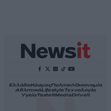
Ελλάδα
Κόσμος
Πολιτική
Οικονομία
Αθλητικά
Lifestyle
Τεχνολογία
Υγεία
Tasteit
Media
Driveit