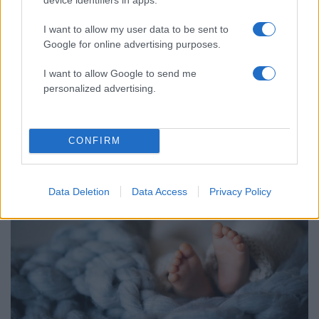
I want to allow my user data to be sent to
Google for online advertising purposes.
I want to allow Google to send me
personalized advertising.
12:16
30.10.23
«Μάστιγα» το δημογραφικό και για την Κρήτη -
Τι δείχνουν τα τελευταία στοιχεία για
θανάτους και γεννήσεις
CONFIRM
Data Deletion
Data Access
Privacy Policy