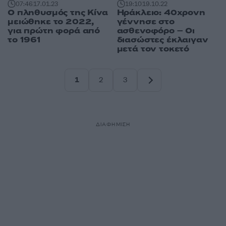
07:46
17.01.23
19:10
19.10.22
Ο πληθυσμός της Κίνα
Ηράκλειο: 40χρονη
μειώθηκε το 2022,
γέννησε στο
για πρώτη φορά από
ασθενοφόρο – Οι
το 1961
διασώστες έκλαιγαν
μετά τον τοκετό
1
2
3
Σελίδα
Σελίδα
Σελίδα
ΔΙΑΦΗΜΙΣΗ