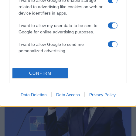
I want to allow Google to enable storage
related to advertising like cookies on web or
device identifiers in apps.
I want to allow my user data to be sent to
Google for online advertising purposes.
22:30
10.07.23
Ο Ερντογάν έδωσε το πράσινο φως για την
I want to allow Google to send me
ένταξη της Σουηδίας στο ΝΑΤΟ
personalized advertising.
CONFIRM
Data Deletion
Data Access
Privacy Policy