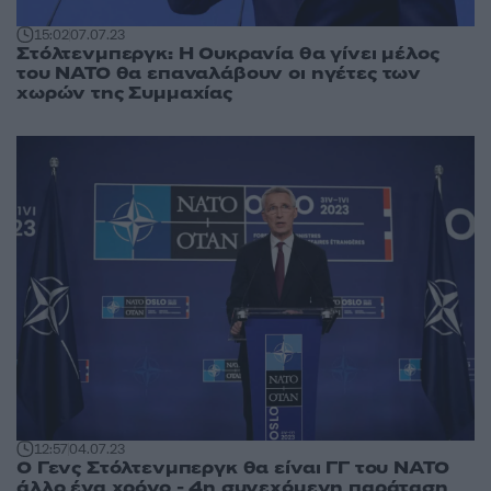
15:02
07.07.23
Στόλτενμπεργκ: Η Ουκρανία θα γίνει μέλος
του ΝΑΤΟ θα επαναλάβουν οι ηγέτες των
χωρών της Συμμαχίας
12:57
04.07.23
Ο Γενς Στόλτενμπεργκ θα είναι ΓΓ του ΝΑΤΟ
άλλο ένα χρόνο - 4η συνεχόμενη παράταση