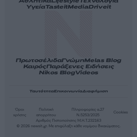
Αθλητικά
Lifestyle
Τεχνολογία
Υγεία
Tasteit
Media
Driveit
Πρωτοσέλιδα
Γνώμη
Melas Blog
Καιρός
Παράξενες Ειδήσεις
Nikos Blog
Videos
Ταυτότητα
Επικοινωνία
Διαφήμιση
Όροι
Πολιτική
Πληροφορίες α.27
Cookies
χρήσης
απορρήτου
Ν.5253/2025
Αριθμός Πιστοποίησης Μ.Η.Τ.232163
© 2026 newsit.gr. Με επιφύλαξη κάθε νομίμου δικαιώματος.