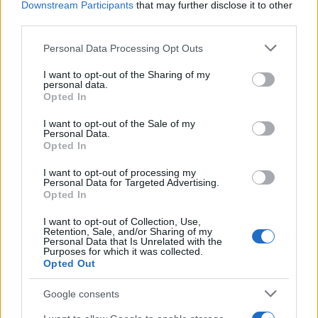
Downstream Participants
that may further disclose it to other
third parties.
Please note that this website/app uses one or more Google
Personal Data Processing Opt Outs
services and may gather and store information including but
not limited to your visit or usage behaviour. You may click to
I want to opt-out of the Sharing of my
personal data.
grant or deny consent to Google and its third-party tags to
Opted In
use your data for below specified purposes in below Google
consent section.
I want to opt-out of the Sale of my
Personal Data.
15:07
17.08.23
Γενς Στόλτενμπεργκ: Μόνο η Ουκρανία θα
Opted In
αποφασίσει τον χρόνο για ειρηνευτικές
συνομιλίες με τη Ρωσία
I want to opt-out of processing my
Personal Data for Targeted Advertising.
Opted In
I want to opt-out of Collection, Use,
Retention, Sale, and/or Sharing of my
Personal Data that Is Unrelated with the
Purposes for which it was collected.
Opted Out
Google consents