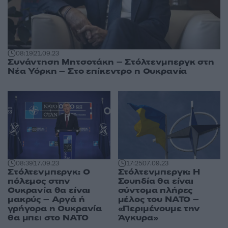
08:19
21.09.23
Συνάντηση Μητσοτάκη – Στόλτενμπεργκ στη
Νέα Υόρκη – Στο επίκεντρο η Ουκρανία
08:39
17.09.23
17:25
07.09.23
Στόλτενμπεργκ: Ο
Στόλτενμπεργκ: Η
πόλεμος στην
Σουηδία θα είναι
Ουκρανία θα είναι
σύντομα πλήρες
μακρύς – Αργά ή
μέλος του ΝΑΤΟ –
γρήγορα η Ουκρανία
«Περιμένουμε την
θα μπει στο ΝΑΤΟ
Άγκυρα»