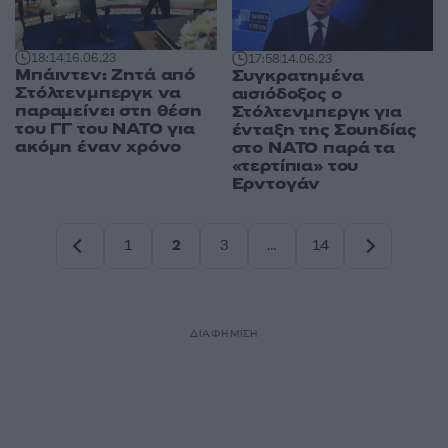
18:14
16.06.23
17:58
14.06.23
Μπάιντεν: Ζητά από
Συγκρατημένα
Στόλτενμπεργκ να
αισιόδοξος ο
παραμείνει στη θέση
Στόλτενμπεργκ για
του ΓΓ του ΝΑΤΟ για
ένταξη της Σουηδίας
ακόμη έναν χρόνο
στο ΝΑΤΟ παρά τα
«τερτίπια» του
Ερντογάν
1
2
3
…
14
Σελίδα
Σελίδα
Σελίδα
Σελίδα
ΔΙΑΦΗΜΙΣΗ