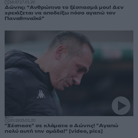
16:57
17.01.20
Δώνης: “Ανθρώπινο το ξέσπασμά μου! Δεν
χρειάζεται να αποδείξω πόσο αγαπώ τον
Παναθηναϊκό”
20:19
15.01.20
"Ξέσπασε" σε κλάματα ο Δώνης! "Αγαπώ
πολύ αυτή την ομάδα!" [video, pics]