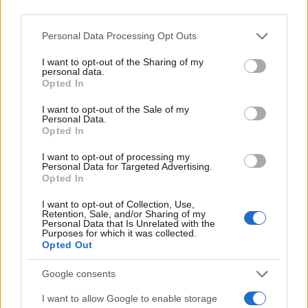
third parties.
Please note that this website/app uses one or more Google
Personal Data Processing Opt Outs
services and may gather and store information including but
19:43
20.12.19
not limited to your visit or usage behaviour. You may click to
I want to opt-out of the Sharing of my
Δώνης: “Η κριτική από το πληκτρολόγιο δεν
personal data.
grant or deny consent to Google and its third-party tags to
είναι εποικοδομητική! Παίζουμε μπροστά σε
Opted In
use your data for below specified purposes in below Google
1000 άτομα”
consent section.
I want to opt-out of the Sale of my
Personal Data.
Opted In
I want to opt-out of processing my
Personal Data for Targeted Advertising.
Opted In
I want to opt-out of Collection, Use,
Retention, Sale, and/or Sharing of my
Personal Data that Is Unrelated with the
Purposes for which it was collected.
10:33
12.11.19
12:48
08.11.19
Tα λόγια του Δώνη
Παναθηναϊκός – ΑΕΚ:
Opted Out
στο ημίχρονο που
Με συνταγή…
οδήγησαν στη μεγάλη
Τούμπας το
Google consents
ανατροπή!
“τριφύλλι”!
I want to allow Google to enable storage