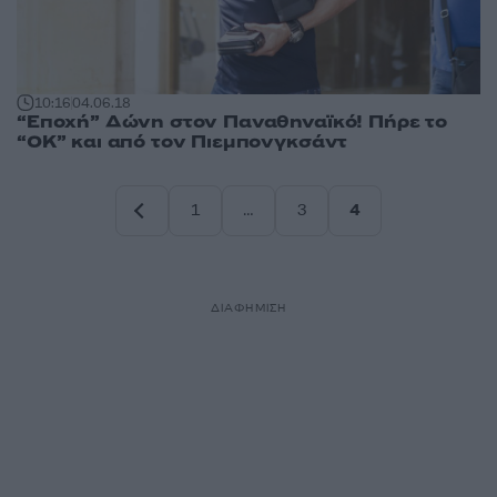
10:16
04.06.18
“Εποχή” Δώνη στον Παναθηναϊκό! Πήρε το
“OK” και από τον Πιεμπονγκσάντ
1
…
3
4
Σελίδα
Σελίδα
Σελίδα
ΔΙΑΦΗΜΙΣΗ