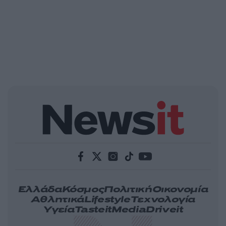
Ελλάδα
Κόσμος
Πολιτική
Οικονομία
Αθλητικά
Lifestyle
Τεχνολογία
Υγεία
Tasteit
Media
Driveit