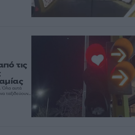
πό τις
ς
αμίας
. Όλα αυτά
να ταξιδεύουν...