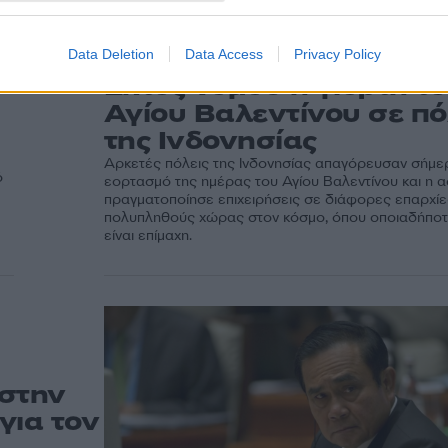
Data Deletion
Data Access
Privacy Policy
14:48
14.02.18
Εκτός νόμου η γιορτή τ
Αγίου Βαλεντίνου σε πό
της Ινδονησίας
Αρκετές πόλεις της Ινδονησίας απαγόρευσαν σήμε
ό
εορτασμό της ημέρας του Αγίου Βαλεντίνου και η α
πραγματοποίησε επιχειρήσεις σε διάφορες επαρχίε
πολυπληθούς χώρας στον κόσμο, όπου οποιαδήπο
είναι επίμαχη.
 στην
για τον