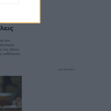
ου
λεις
ρα τον
στυνομία
ς της πλέον
τε εκδήλωση
ΔΙΑΦΗΜΙΣΗ