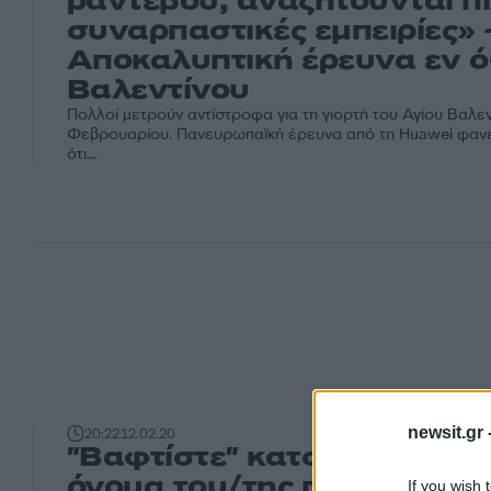
ραντεβού, αναζητούνται π
συναρπαστικές εμπειρίες» 
Αποκαλυπτική έρευνα εν ό
Βαλεντίνου
Πολλοί μετρούν αντίστροφα για τη γιορτή του Αγίου Βαλεν
Φεβρουαρίου. Πανευρωπαϊκή έρευνα από τη Huawei φανε
ότι...
newsit.gr 
20:22
12.02.20
"Βαφτίστε" κατσαρίδα με τ
όνομα του/της πρώην και δ
If you wish 