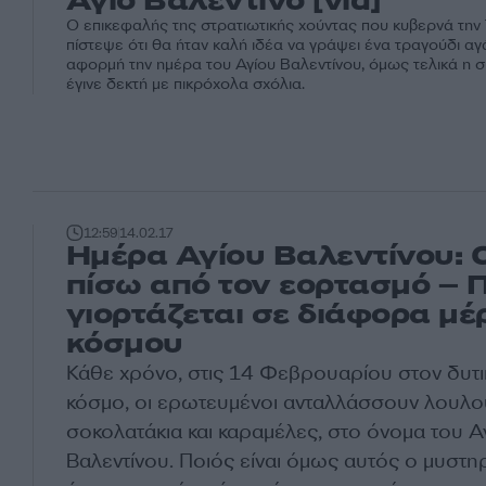
Άγιο Βαλεντίνο [vid]
Ο επικεφαλής της στρατιωτικής χούντας που κυβερνά την
πίστεψε ότι θα ήταν καλή ιδέα να γράψει ένα τραγούδι αγ
αφορμή την ημέρα του Αγίου Βαλεντίνου, όμως τελικά η 
έγινε δεκτή με πικρόχολα σχόλια.
12:59
14.02.17
Ημέρα Αγίου Βαλεντίνου: 
πίσω από τον εορτασμό – 
γιορτάζεται σε διάφορα μέ
κόσμου
Κάθε χρόνο, στις 14 Φεβρουαρίου στον δυτ
κόσμο, οι ερωτευμένοι ανταλλάσσουν λουλο
σοκολατάκια και καραμέλες, στο όνομα του Α
Βαλεντίνου. Ποιός είναι όμως αυτός ο μυστ