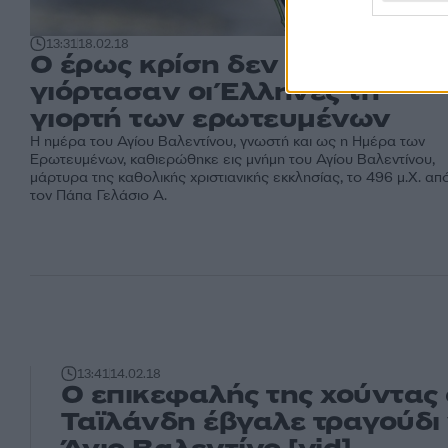
13:31
18.02.18
Ο έρως κρίση δεν κοιτά! Πως
γιόρτασαν οι Έλληνες τη
γιορτή των ερωτευμένων
Η ημέρα του Αγίου Βαλεντίνου, γνωστή και ως η Ημέρα των
Ερωτευμένων, καθιερώθηκε εις μνήμη του Αγίου Βαλεντίνου,
μάρτυρα της καθολικής χριστιανικής εκκλησίας, το 496 μ.Χ. απ
τον Πάπα Γελάσιο Α.
13:41
14.02.18
Ο επικεφαλής της χούντας
Ταϊλάνδη έβγαλε τραγούδι 