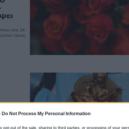
ιο
-
ψει
τίνου στις 14
ρώνει, όμως,
-
Do Not Process My Personal Information
ο
είτε
to opt-out of the sale, sharing to third parties, or processing of your per