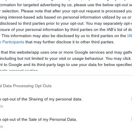
ου
formation for targeted advertising by us, please use the below opt-out s
r selection. Please note that after your opt-out request is processed y
eing interest-based ads based on personal information utilized by us or
 Υπάρχει λύση!
disclosed to third parties prior to your opt-out. You may separately opt-
 ημέρας του...
losure of your personal information by third parties on the IAB’s list of
. This information may also be disclosed by us to third parties on the
IA
Participants
that may further disclose it to other third parties.
 that this website/app uses one or more Google services and may gath
including but not limited to your visit or usage behaviour. You may click 
 to Google and its third-party tags to use your data for below specifi
ogle consent section.
l Data Processing Opt Outs
o opt-out of the Sharing of my personal data.
In
o opt-out of the Sale of my Personal Data.
ημα για
In