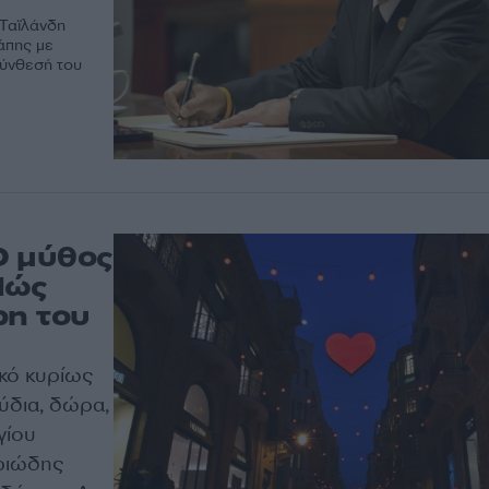
 Ταϊλάνδη
άπης με
σύνθεσή του
Ο μύθος
Πώς
ρη του
ικό κυρίως
ύδια, δώρα,
γίου
ηριώδης