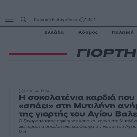
Μετάβαση
σε
περιεχόμενο
Κυριακή 9 Αυγούστου
13:21
Ελλάδα
Κόσμος
Πολιτική
ΓΙΟΡΤΗ
12:06
14.02.24
Η σοκολατένια καρδιά που
«σπάει» στη Μυτιλήνη ανή
της γιορτής του Αγίου Βαλ
Ο ζαχαροπλάστης αφιέρωσε κόπο και χρόνο στη Μυτιλήνη 
μια τεράστια σοκολατένια καρδιά, για την γιορτή του Αγίου 
Μια...