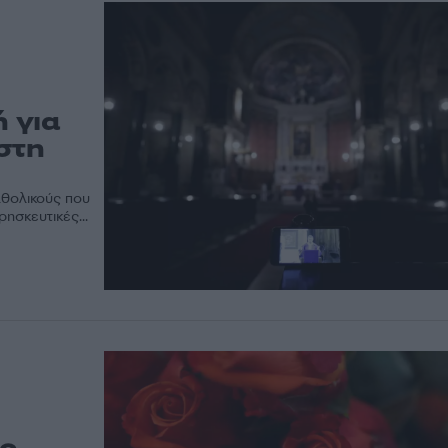
ή για
στη
καθολικούς που
ησκευτικές...