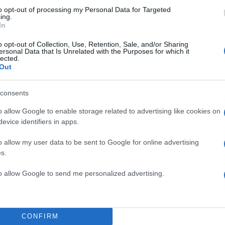
ντίνου
to opt-out of processing my Personal Data for Targeted
Roskosmos, για
ing.
In
o opt-out of Collection, Use, Retention, Sale, and/or Sharing
ersonal Data that Is Unrelated with the Purposes for which it
lected.
Out
consents
o allow Google to enable storage related to advertising like cookies on
evice identifiers in apps.
o allow my user data to be sent to Google for online advertising
s.
to allow Google to send me personalized advertising.
CONFIRM