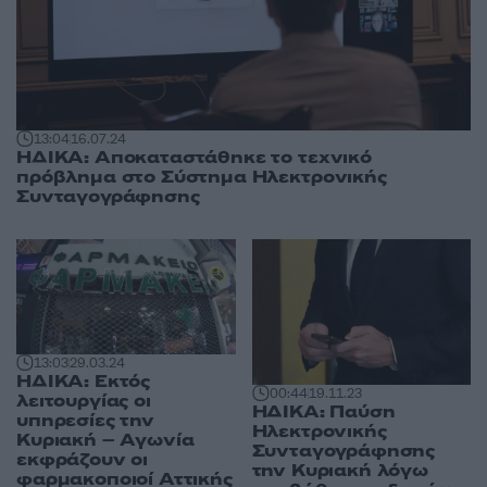
13:04
16.07.24
ΗΔΙΚΑ: Αποκαταστάθηκε το τεχνικό
πρόβλημα στο Σύστημα Ηλεκτρονικής
Συνταγογράφησης
13:03
29.03.24
ΗΔΙΚΑ: Εκτός
00:44
19.11.23
λειτουργίας οι
ΗΔΙΚΑ: Παύση
υπηρεσίες την
Ηλεκτρονικής
Κυριακή – Αγωνία
Συνταγογράφησης
εκφράζουν οι
την Κυριακή λόγω
φαρμακοποιοί Αττικής