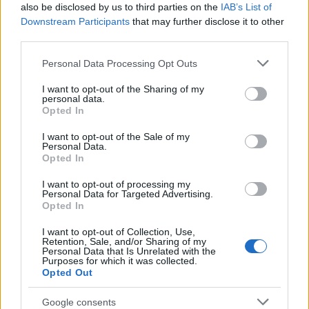
also be disclosed by us to third parties on the
IAB’s List of
Downstream Participants
that may further disclose it to other
third parties.
Please note that this website/app uses one or more Google
Personal Data Processing Opt Outs
services and may gather and store information including but
not limited to your visit or usage behaviour. You may click to
I want to opt-out of the Sharing of my
personal data.
grant or deny consent to Google and its third-party tags to
Opted In
use your data for below specified purposes in below Google
consent section.
I want to opt-out of the Sale of my
14:49
03.11.23
Personal Data.
ΗΔΙΚΑ: Διασυνοριακή συνταγογράφηση με τα
Opted In
συστήματα Πολωνίας και Ισπανίας – Τι
σημαίνει στην πράξη
I want to opt-out of processing my
Personal Data for Targeted Advertising.
Opted In
I want to opt-out of Collection, Use,
Retention, Sale, and/or Sharing of my
Personal Data that Is Unrelated with the
Purposes for which it was collected.
Opted Out
Google consents