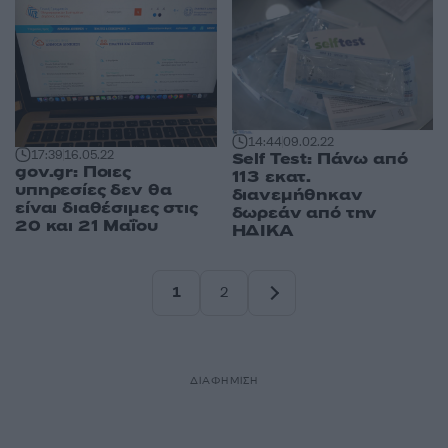
14:44
09.02.22
17:39
16.05.22
Self Test: Πάνω από
gov.gr: Ποιες
113 εκατ.
υπηρεσίες δεν θα
διανεμήθηκαν
είναι διαθέσιμες στις
δωρεάν από την
20 και 21 Μαΐου
ΗΔΙΚΑ
1
2
Σελίδα
Σελίδα
ΔΙΑΦΗΜΙΣΗ