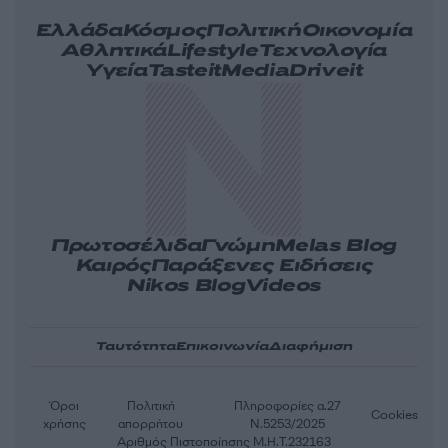
Ελλάδα
Κόσμος
Πολιτική
Οικονομία
Αθλητικά
Lifestyle
Τεχνολογία
Υγεία
Tasteit
Media
Driveit
Πρωτοσέλιδα
Γνώμη
Melas Blog
Καιρός
Παράξενες Ειδήσεις
Nikos Blog
Videos
Ταυτότητα
Επικοινωνία
Διαφήμιση
Όροι
Πολιτική
Πληροφορίες α.27
Cookies
χρήσης
απορρήτου
Ν.5253/2025
Αριθμός Πιστοποίησης Μ.Η.Τ.232163