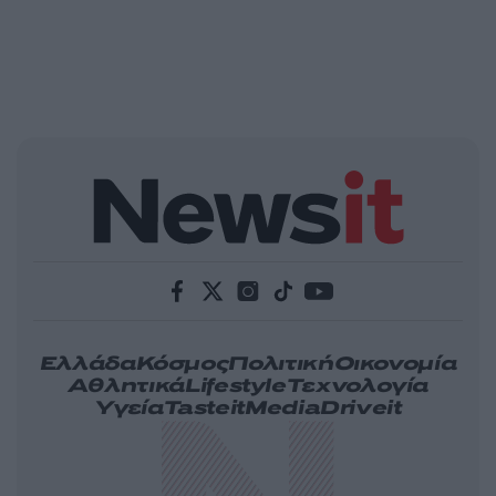
Ελλάδα
Κόσμος
Πολιτική
Οικονομία
Αθλητικά
Lifestyle
Τεχνολογία
Υγεία
Tasteit
Media
Driveit