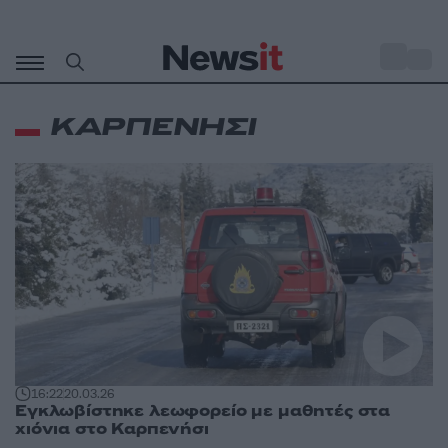
Μετάβαση
σε
o
28
περιεχόμενο
ΚΑΡΠΕΝΗΣΙ
16:22
20.03.26
Εγκλωβίστηκε λεωφορείο με μαθητές στα
χιόνια στο Καρπενήσι