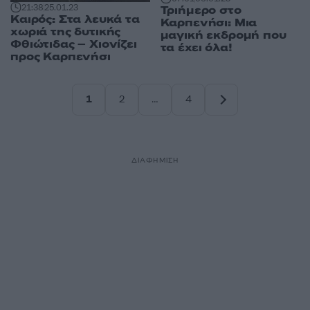
21:38
25.01.23
Τριήμερο στο
Καιρός: Στα λευκά τα
Καρπενήσι: Μια
χωριά της δυτικής
μαγική εκδρομή που
Φθιώτιδας – Χιονίζει
τα έχει όλα!
προς Καρπενήσι
1
2
…
4
Σελίδα
Σελίδα
Σελίδα
ΔΙΑΦΗΜΙΣΗ