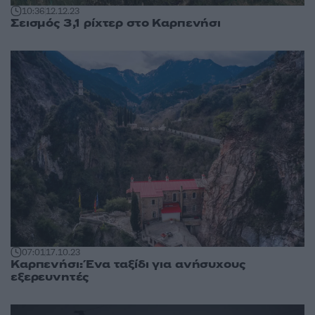
10:36
12.12.23
Σεισμός 3,1 ρίχτερ στο Καρπενήσι
07:01
17.10.23
Καρπενήσι: Ένα ταξίδι για ανήσυχους
εξερευνητές