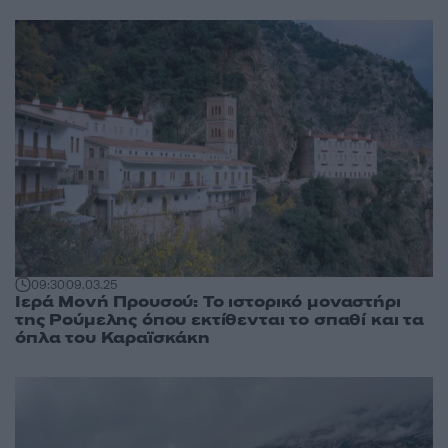
09:30
09.03.25
Ιερά Μονή Προυσού: To ιστορικό μοναστήρι
της Ρούμελης όπου εκτίθενται το σπαθί και τα
όπλα του Καραϊσκάκη