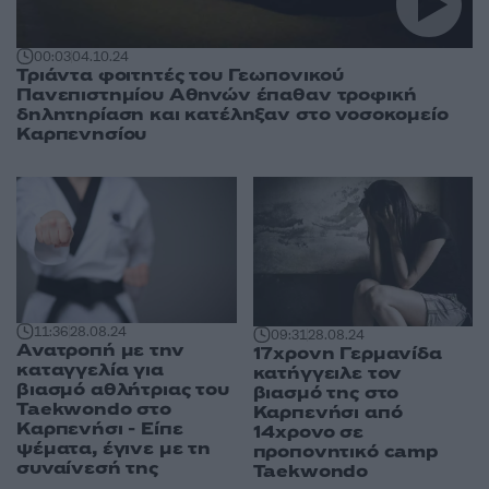
00:03
04.10.24
Τριάντα φοιτητές του Γεωπονικού
Πανεπιστημίου Αθηνών έπαθαν τροφική
δηλητηρίαση και κατέληξαν στο νοσοκομείο
Καρπενησίου
11:36
28.08.24
09:31
28.08.24
Ανατροπή με την
17χρονη Γερμανίδα
καταγγελία για
κατήγγειλε τον
βιασμό αθλήτριας του
βιασμό της στο
Taekwondo στο
Καρπενήσι από
Καρπενήσι - Είπε
14χρονο σε
ψέματα, έγινε με τη
προπονητικό camp
συναίνεσή της
Taekwondo