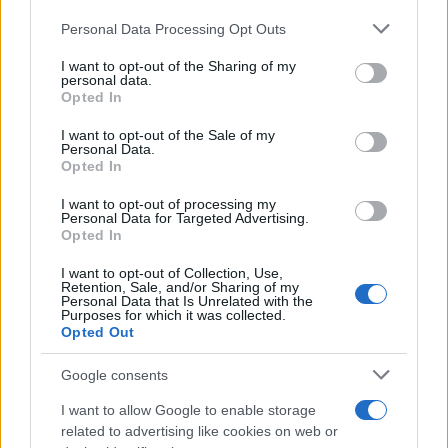
Please note that this website/app uses one or more Google
Personal Data Processing Opt Outs
services and may gather and store information including but
not limited to your visit or usage behaviour. You may click to
I want to opt-out of the Sharing of my
personal data.
grant or deny consent to Google and its third-party tags to
Opted In
use your data for below specified purposes in below Google
consent section.
I want to opt-out of the Sale of my
Personal Data.
Opted In
22:58
03.02.24
I want to opt-out of processing my
Τροχαίο με αγριογούρουνα στην εθνική οδό
Personal Data for Targeted Advertising.
Λαμίας – Καρπενησίου
Opted In
I want to opt-out of Collection, Use,
Retention, Sale, and/or Sharing of my
Personal Data that Is Unrelated with the
Purposes for which it was collected.
Opted Out
Google consents
I want to allow Google to enable storage
related to advertising like cookies on web or