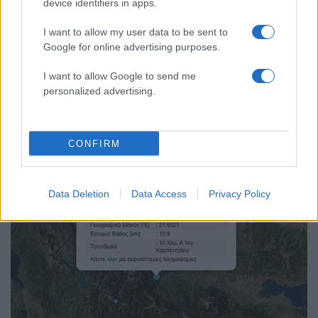
device identifiers in apps.
I want to allow my user data to be sent to
Google for online advertising purposes.
I want to allow Google to send me
14:54
12.01.24
personalized advertising.
«Έσβησε» ξαφνικά 32χρονη νηπιαγωγός στο
Καρπενήσι - Την βρήκαν νεκρή στο σπίτι της
CONFIRM
Data Deletion
Data Access
Privacy Policy