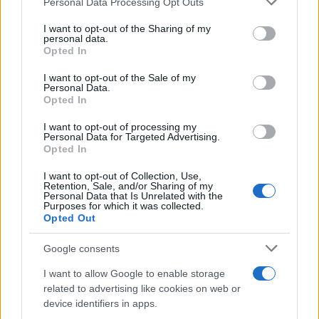
Personal Data Processing Opt Outs
services and may gather and store information including but
not limited to your visit or usage behaviour. You may click to
I want to opt-out of the Sharing of my
personal data.
grant or deny consent to Google and its third-party tags to
Opted In
use your data for below specified purposes in below Google
consent section.
I want to opt-out of the Sale of my
11:13
08.05.17
Personal Data.
Η Γαλλία ψήφισε Ευρώπη! Θρίαμβος Μακρόν,
Opted In
φαγωμάρα στους Λε Πεν!
I want to opt-out of processing my
Personal Data for Targeted Advertising.
Opted In
I want to opt-out of Collection, Use,
Retention, Sale, and/or Sharing of my
Personal Data that Is Unrelated with the
Purposes for which it was collected.
09:01
08.05.17
Opted Out
Γαλλία – Εκλογές,
07:01
08.05.17
δημοσκόπηση:
Εμανουέλ Μακρόν –
Παίρνει και τις
Google consents
Μπριζίτ Τρονιέ: Από τα
βουλευτικές ο Μακρόν
μακαρόν στον…
I want to allow Google to enable storage
Μακρόν κι από εκεί
related to advertising like cookies on web or
στο Elysee – Το love
device identifiers in apps.
story τους