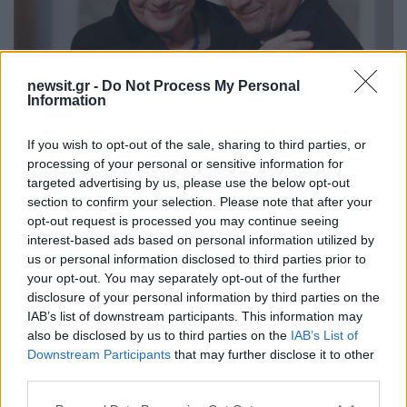
newsit.gr -
Do Not Process My Personal
Information
If you wish to opt-out of the sale, sharing to third parties, or
processing of your personal or sensitive information for
11:36
08.05.17
targeted advertising by us, please use the below opt-out
Ο Ολάντ “παραδίδει” στη Μέρκελ, ο Μακρόν…
section to confirm your selection. Please note that after your
“αναλαμβάνει” στο Βερολίνο
opt-out request is processed you may continue seeing
interest-based ads based on personal information utilized by
us or personal information disclosed to third parties prior to
your opt-out. You may separately opt-out of the further
disclosure of your personal information by third parties on the
IAB’s list of downstream participants. This information may
also be disclosed by us to third parties on the
IAB’s List of
Downstream Participants
that may further disclose it to other
third parties.
Please note that this website/app uses one or more Google