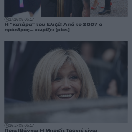
17:16
08.05.17
Η “κατάρα” του Ελιζέ! Από το 2007 ο
πρόεδρος… χωρίζει [pics]
16:27
08.05.17
Ποια Ιβάνκα; Η Μπριζίτ Τρονιέ είναι