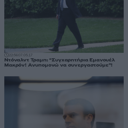
22:56
07.05.17
Ντόναλντ Τραμπ: “Συγχαρητήρια Εμανουέλ
Μακρόν! Ανυπομονώ να συνεργαστούμε”!