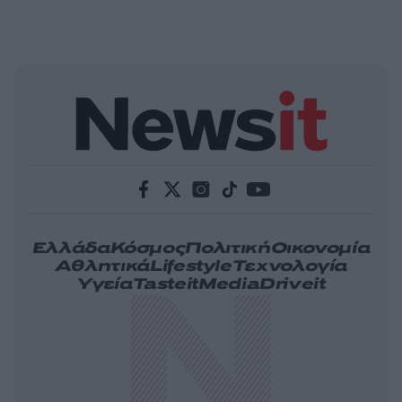
Ελλάδα
Κόσμος
Πολιτική
Οικονομία
Αθλητικά
Lifestyle
Τεχνολογία
Υγεία
Tasteit
Media
Driveit