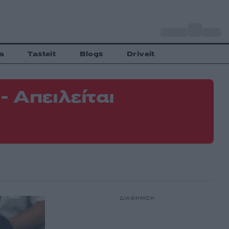
o
Αθήνα
34
C
a
Tasteit
Blogs
Driveit
 Απειλείται
Φ
Ε
ΔΙΑΦΗΜΙΣΗ