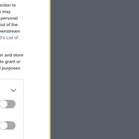
ection to
ou may
 personal
out of the
9
 downstream
B’s List of
er and store
to grant or
ed purposes