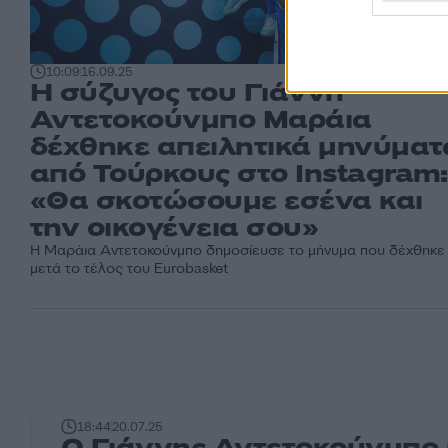
10:09
16.09.25
Η σύζυγος του Γιάννη
Αντετοκούνμπο Μαράια
δέχθηκε απειλητικά μηνύματ
από Τούρκους στο Instagram:
«Θα σκοτώσουμε εσένα και
την οικογένεια σου»
Η Μαράια Αντετοκούνμπο δημοσίευσε το μήνυμα που δέχθηκε
μετά το τέλος του Eurobasket
18:44
20.07.25
Ο Γιάννης Αντετοκούνμπο 