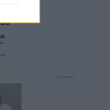
του
να
–
 του
ΔΙΑΦΗΜΙΣΗ