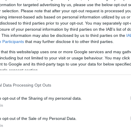
formation for targeted advertising by us, please use the below opt-out s
r selection. Please note that after your opt-out request is processed y
eing interest-based ads based on personal information utilized by us or
disclosed to third parties prior to your opt-out. You may separately opt-
losure of your personal information by third parties on the IAB’s list of
. This information may also be disclosed by us to third parties on the
IA
ν είναι
Participants
that may further disclose it to other third parties.
ίος, τον
 that this website/app uses one or more Google services and may gath
ου»
including but not limited to your visit or usage behaviour. You may click 
 οικογένεια»,
 to Google and its third-party tags to use your data for below specifi
ogle consent section.
l Data Processing Opt Outs
o opt-out of the Sharing of my personal data.
In
o opt-out of the Sale of my Personal Data.
λάει
In
η και