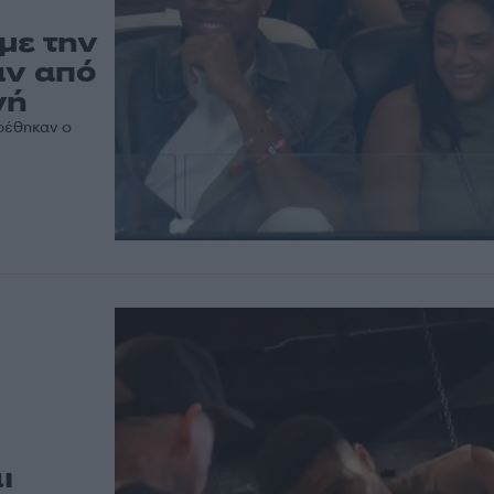
με την
αν από
νή
βρέθηκαν ο
ι