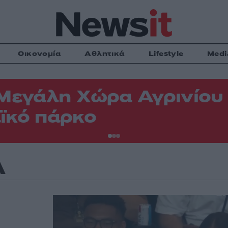
Οικονομία
Αθλητικά
Lifestyle
Medi
Μεγάλη Χώρα Αγρινίου -
ϊκό πάρκο
Α