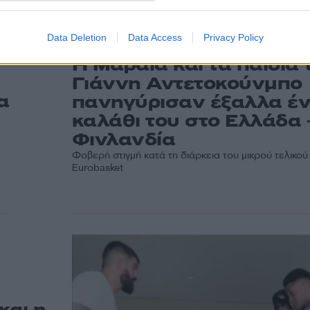
Data Deletion
Data Access
Privacy Policy
18:24
14.09.25
Η Μαράια και τα παιδιά 
Γιάννη Αντετοκούνμπο
α
πανηγύρισαν έξαλλα έ
καλάθι του στο Ελλάδα 
Φινλανδία
Φοβερή στιγμή κατά τη διάρκεια του μικρού τελικού
Eurobasket
και η