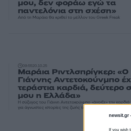
μου, δεν φοράω εγώ τα
παντελόνια στη σχέση»
Από τη Μαράια θα κριθεί το μέλλον του Greek Freak
09:55
20.10.25
Μαράια Ριντλσπρίγκερ: «Ο
Γιάννης Αντετοκούνμπο έχε
τεράστια καρδιά, δεύτερο σ
μου η Ελλάδα»
Η σύζυγος του Γιάννη Αντετοκούνμπο «άνοιξε» την καρδιά 
για άγνωστες ιστορίες της ζωής της
newsit.gr 
If you wish 