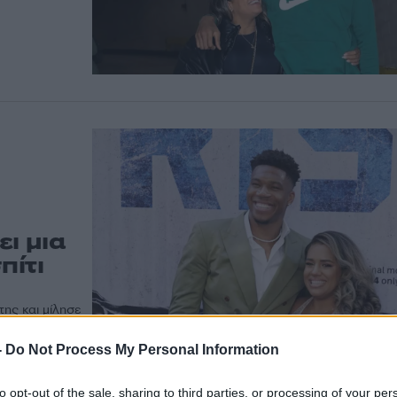
ι μια
πίτι
της και μίλησε
-
Do Not Process My Personal Information
to opt-out of the sale, sharing to third parties, or processing of your per