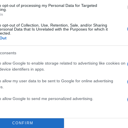
πόνο
to opt-out of processing my Personal Data for Targeted
ing.
In
 - Υπάρχει φως
o opt-out of Collection, Use, Retention, Sale, and/or Sharing
 Αντετοκούνμπο
ersonal Data that Is Unrelated with the Purposes for which it
lected.
Out
consents
o allow Google to enable storage related to advertising like cookies on
evice identifiers in apps.
o allow my user data to be sent to Google for online advertising
s.
to allow Google to send me personalized advertising.
CONFIRM