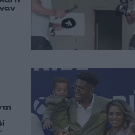
αναν
στη
δί
ια