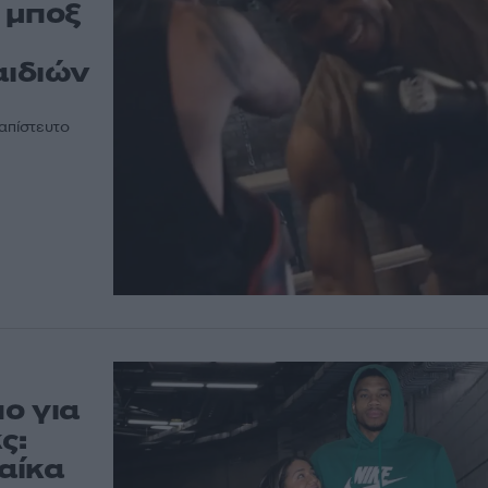
 μποξ
αιδιών
 απίστευτο
ο για
ς:
αίκα