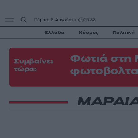
Μετάβαση
σε
περιεχόμενο
Πέμπτη 6 Αυγούστου
15:33
Ελλάδα
Κόσμος
Πολιτική
Φωτιά στη 
Συμβαίνει
φωτοβολτα
τώρα:
ΜΑΡΑΙ