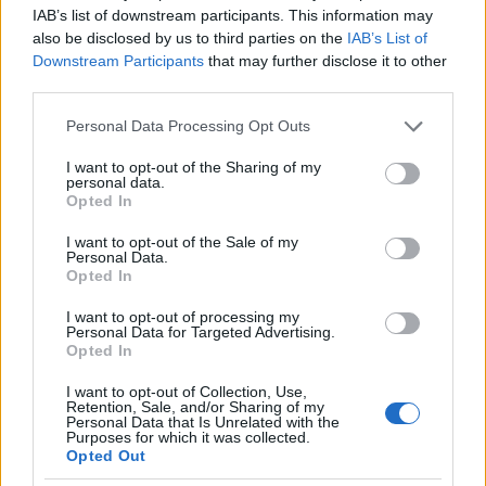
IAB’s list of downstream participants. This information may
also be disclosed by us to third parties on the
IAB’s List of
Downstream Participants
that may further disclose it to other
third parties.
Please note that this website/app uses one or more Google
Personal Data Processing Opt Outs
services and may gather and store information including but
not limited to your visit or usage behaviour. You may click to
I want to opt-out of the Sharing of my
personal data.
grant or deny consent to Google and its third-party tags to
Opted In
use your data for below specified purposes in below Google
consent section.
I want to opt-out of the Sale of my
Personal Data.
Opted In
07:57
12.03.24
SOS από λοιμωξιολόγους για τα
I want to opt-out of processing my
πολυανθεκτικά μικρόβια: «Χάνουμε ασθενείς
Personal Data for Targeted Advertising.
από την έλλειψη αντιβιοτικών»
Opted In
I want to opt-out of Collection, Use,
Retention, Sale, and/or Sharing of my
Personal Data that Is Unrelated with the
Purposes for which it was collected.
Opted Out