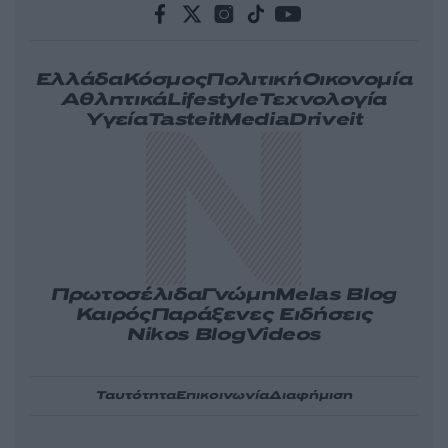
Ελλάδα
Κόσμος
Πολιτική
Οικονομία
Αθλητικά
Lifestyle
Τεχνολογία
Υγεία
Tasteit
Media
Driveit
Πρωτοσέλιδα
Γνώμη
Melas Blog
Καιρός
Παράξενες Ειδήσεις
Nikos Blog
Videos
Ταυτότητα
Επικοινωνία
Διαφήμιση