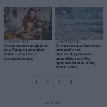
08:00
09.03.23
09:56
03.07.22
Αυτά τα αντικείμενα
Οι πάγοι που λιώνουν
γεμίζουμε μικρόβια
μπορούν να
κάθε φορά που
απελευθερώσουν
μαγειρεύουμε
μικρόβια που θα
προκαλέσουν νέες
πανδημίες
1
2
3
Σελίδα
Σελίδα
Σελίδα
ΔΙΑΦΗΜΙΣΗ