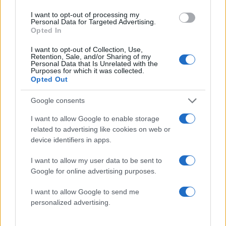
I want to opt-out of processing my
Personal Data for Targeted Advertising.
Opted In
I want to opt-out of Collection, Use,
23:55
22.10.19
Retention, Sale, and/or Sharing of my
Champions League ΤΕΛΙΚΑ: Έγινε της…
Personal Data that Is Unrelated with the
πεντάρας! – videos
Purposes for which it was collected.
Opted Out
Google consents
I want to allow Google to enable storage
related to advertising like cookies on web or
device identifiers in apps.
22:12
14.04.18
I want to allow my user data to be sent to
18:30
02.02.19
Κάνει πλάκα η
“Κατραπακιά” της
Google for online advertising purposes.
Μπάγερν! Νίκησε με
Μπάγερν μέσα στο
τα δεύτερα την
Λεβερκούζεν! Στο +7
I want to allow Google to send me
Γκλάντμπαχ [vid]
η Ντόρτμουντ
personalized advertising.