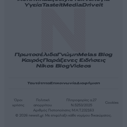
Υγεία
Tasteit
Media
Driveit
Πρωτοσέλιδα
Γνώμη
Melas Blog
Καιρός
Παράξενες Ειδήσεις
Nikos Blog
Videos
Ταυτότητα
Επικοινωνία
Διαφήμιση
Όροι
Πολιτική
Πληροφορίες α.27
Cookies
χρήσης
απορρήτου
Ν.5253/2025
Αριθμός Πιστοποίησης Μ.Η.Τ.232163
© 2026 newsit.gr. Με επιφύλαξη κάθε νομίμου δικαιώματος.