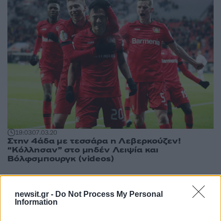
19:03
07.03.20
Στην 4άδα με τεσσάρα η Λεβερκούζεν!
“Κόλλησαν” στο μηδέν Λειψία και
Βόλφσμπουργκ (videos)
newsit.gr -
Do Not Process My Personal
Information