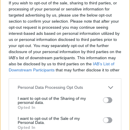
If you wish to opt-out of the sale, sharing to third parties, or
processing of your personal or sensitive information for
targeted advertising by us, please use the below opt-out
section to confirm your selection. Please note that after your
opt-out request is processed you may continue seeing
interest-based ads based on personal information utilized by
us or personal information disclosed to third parties prior to
your opt-out. You may separately opt-out of the further
disclosure of your personal information by third parties on the
IAB’s list of downstream participants. This information may
21:08
25.01.20
Ο Ρέτσος κοντά στη Σέφιλντ!
also be disclosed by us to third parties on the
IAB’s List of
Downstream Participants
that may further disclose it to other
third parties.
Please note that this website/app uses one or more Google
Personal Data Processing Opt Outs
services and may gather and store information including but
not limited to your visit or usage behaviour. You may click to
I want to opt-out of the Sharing of my
personal data.
grant or deny consent to Google and its third-party tags to
Opted In
use your data for below specified purposes in below Google
consent section.
I want to opt-out of the Sale of my
Personal Data.
Opted In