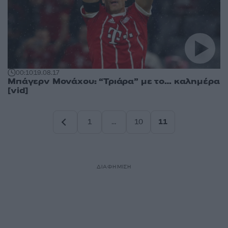
00:10
19.08.17
Μπάγερν Μονάχου: “Τριάρα” με το… καλημέρα
[vid]
1
…
10
11
Σελίδα
Σελίδα
Σελίδα
ΔΙΑΦΗΜΙΣΗ