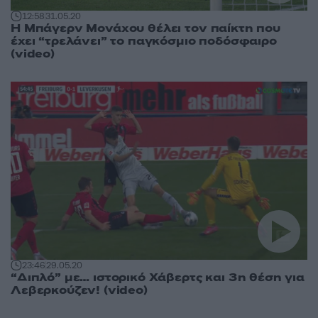
12:58
31.05.20
Η Μπάγερν Μονάχου θέλει τον παίκτη που
έχει “τρελάνει” το παγκόσμιο ποδόσφαιρο
(video)
23:46
29.05.20
“Διπλό” με… ιστορικό Χάβερτς και 3η θέση για
Λεβερκούζεν! (video)