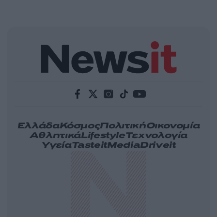
Ελλάδα
Κόσμος
Πολιτική
Οικονομία
Αθλητικά
Lifestyle
Τεχνολογία
Υγεία
Tasteit
Media
Driveit