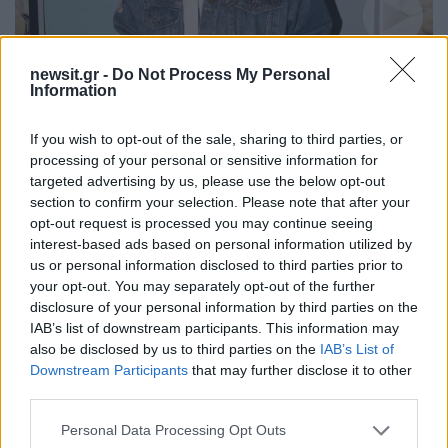
18:00
27.09.25
newsit.gr -
Do Not Process My Personal
Η Νεφέλη Μεγκ μετά το σχόλιο για την
Information
εμφάνιση της Σίσσυς Χρηστίδου: «Της έστειλα
μήνυμα, δεν ήθελα να γίνει μεγάλο θέμα»
If you wish to opt-out of the sale, sharing to third parties, or
processing of your personal or sensitive information for
targeted advertising by us, please use the below opt-out
section to confirm your selection. Please note that after your
opt-out request is processed you may continue seeing
interest-based ads based on personal information utilized by
us or personal information disclosed to third parties prior to
your opt-out. You may separately opt-out of the further
disclosure of your personal information by third parties on the
IAB’s list of downstream participants. This information may
also be disclosed by us to third parties on the
IAB’s List of
Downstream Participants
that may further disclose it to other
third parties.
Please note that this website/app uses one or more Google
Personal Data Processing Opt Outs
15:12
13.07.25
services and may gather and store information including but