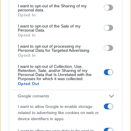
Νεφέλη Μεγκ: «Θέλω να κάνω pop
not limited to your visit or usage behaviour. You may click to
I want to opt-out of the Sharing of my
δημοσιογραφία, να παρουσιάζω με
personal data.
διαφορετικό τρόπο τις ειδήσεις»
grant or deny consent to Google and its third-party tags to
Opted In
use your data for below specified purposes in below Google
consent section.
I want to opt-out of the Sale of my
Personal Data.
Opted In
I want to opt-out of processing my
Personal Data for Targeted Advertising.
Opted In
I want to opt-out of Collection, Use,
Retention, Sale, and/or Sharing of my
Personal Data that Is Unrelated with the
Purposes for which it was collected.
Opted Out
Google consents
10:00
22.06.25
Όσα θα δούμε στην εκπομπή της Νεφέλης
I want to allow Google to enable storage
Μεγκ: Το «Πλυντήριο» είναι το αντιδελτίο του
related to advertising like cookies on web or
ΣΚΑΪ
device identifiers in apps.
I want to allow my user data to be sent to