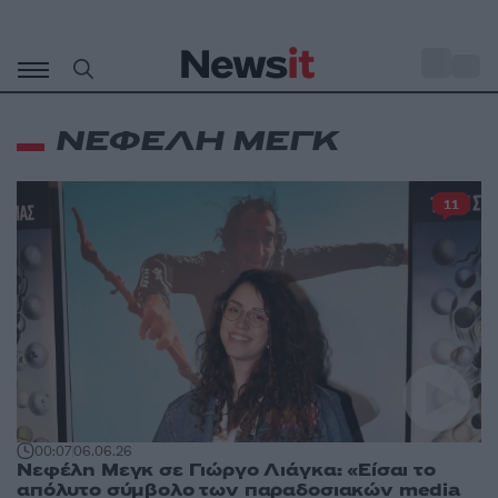
Μετάβαση
σε
o
30
περιεχόμενο
ΝΕΦΕΛΗ ΜΕΓΚ
11
00:07
06.06.26
Νεφέλη Μεγκ σε Γιώργο Λιάγκα: «Είσαι το
απόλυτο σύμβολο των παραδοσιακών media