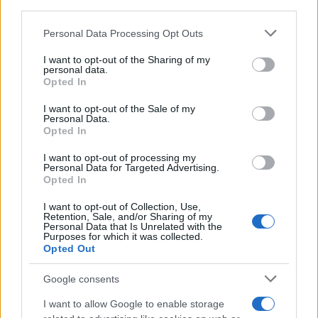
third parties.
Please note that this website/app uses one or more Google
Personal Data Processing Opt Outs
services and may gather and store information including but
not limited to your visit or usage behaviour. You may click to
I want to opt-out of the Sharing of my
personal data.
grant or deny consent to Google and its third-party tags to
Opted In
use your data for below specified purposes in below Google
consent section.
I want to opt-out of the Sale of my
Personal Data.
13:28
08.03.21
Opted In
Απόγνωση στο Αττικόν – Αναμονές στο
νεκροθάλαμο και εξουθενωμένο προσωπικό
I want to opt-out of processing my
Personal Data for Targeted Advertising.
Opted In
I want to opt-out of Collection, Use,
Retention, Sale, and/or Sharing of my
Personal Data that Is Unrelated with the
Purposes for which it was collected.
Opted Out
Google consents
I want to allow Google to enable storage