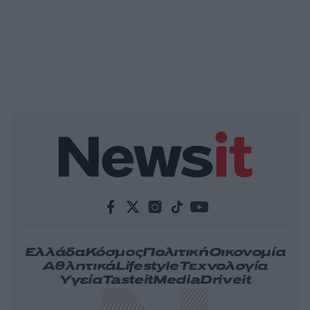
Ελλάδα
Κόσμος
Πολιτική
Οικονομία
Αθλητικά
Lifestyle
Τεχνολογία
Υγεία
Tasteit
Media
Driveit