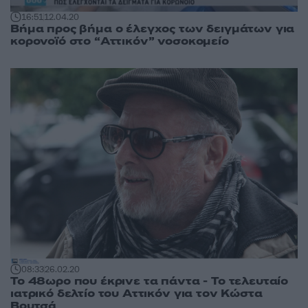
16:51
12.04.20
Βήμα προς βήμα ο έλεγχος των δειγμάτων για
κορονοϊό στο “Αττικόν” νοσοκομείο
08:33
26.02.20
Το 48ωρο που έκρινε τα πάντα - Το τελευταίο
ιατρικό δελτίο του Αττικόν για τον Κώστα
Βουτσά