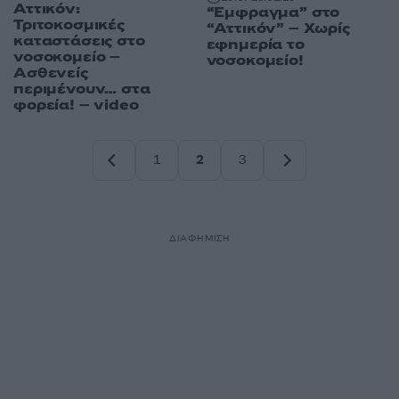
Αττικόν:
“Έμφραγμα” στο
Τριτοκοσμικές
“Αττικόν” – Χωρίς
καταστάσεις στο
εφημερία το
νοσοκομείο –
νοσοκομείο!
Ασθενείς
περιμένουν… στα
φορεία! – video
1
2
3
Σελίδα
Σελίδα
Σελίδα
ΔΙΑΦΗΜΙΣΗ