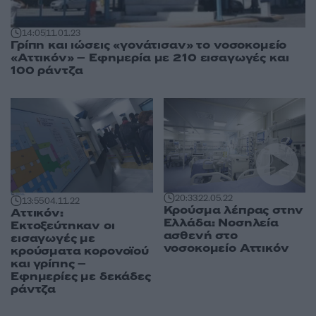
14:05
11.01.23
Γρίπη και ιώσεις «γονάτισαν» το νοσοκομείο
«Αττικόν» – Εφημερία με 210 εισαγωγές και
100 ράντζα
20:33
22.05.22
13:55
04.11.22
Κρούσμα λέπρας στην
Αττικόν:
Ελλάδα: Νοσηλεία
Εκτοξεύτηκαν οι
ασθενή στο
εισαγωγές με
νοσοκομείο Αττικόν
κρούσματα κορονοϊού
και γρίπης –
Εφημερίες με δεκάδες
ράντζα