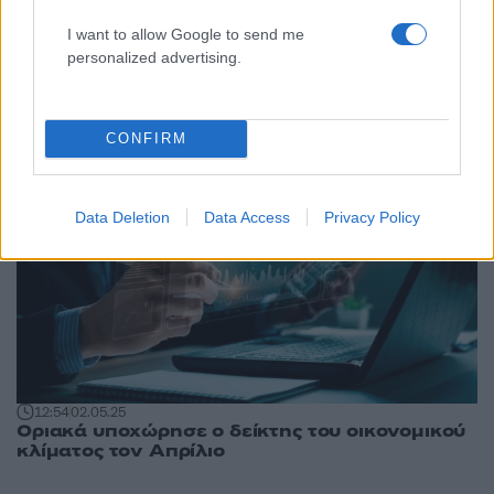
I want to allow Google to send me
14:44
03.06.25
personalized advertising.
ΙΟΒΕ: Οριακή εξασθένιση του οικονομικού
κλίματος τον Μάιο
CONFIRM
Data Deletion
Data Access
Privacy Policy
12:54
02.05.25
Οριακά υποχώρησε ο δείκτης του οικονομικού
κλίματος τον Απρίλιο