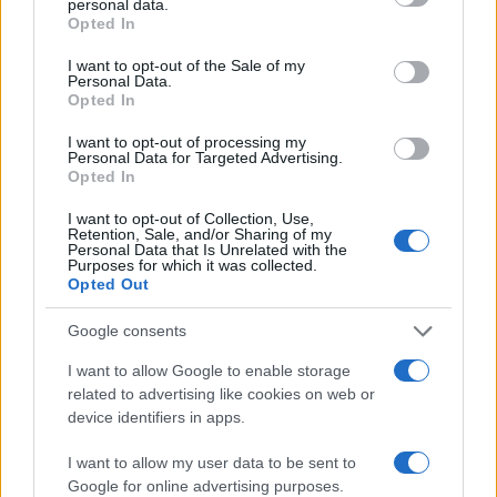
personal data.
grant or deny consent to Google and its third-party tags to
Opted In
use your data for below specified purposes in below Google
consent section.
I want to opt-out of the Sale of my
Personal Data.
Opted In
I want to opt-out of processing my
Personal Data for Targeted Advertising.
13:47
01.07.25
Opted In
IOBE: Επιδεινώθηκε ο δείκτης οικονομικού
κλίματος – Σε χαμηλό 10 μηνών
I want to opt-out of Collection, Use,
Retention, Sale, and/or Sharing of my
Personal Data that Is Unrelated with the
Purposes for which it was collected.
Opted Out
Google consents
I want to allow Google to enable storage
related to advertising like cookies on web or
device identifiers in apps.
I want to allow my user data to be sent to
Google for online advertising purposes.