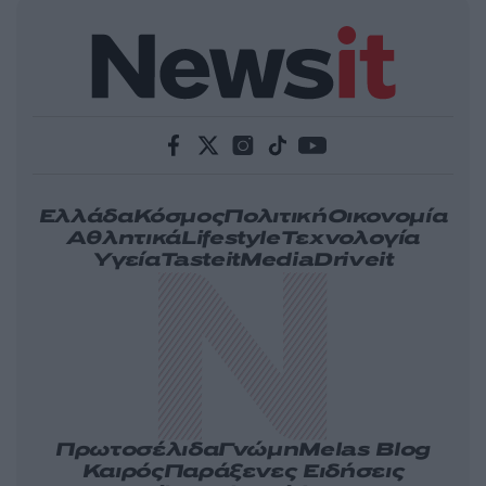
Ελλάδα
Κόσμος
Πολιτική
Οικονομία
Αθλητικά
Lifestyle
Τεχνολογία
Υγεία
Tasteit
Media
Driveit
Πρωτοσέλιδα
Γνώμη
Melas Blog
Καιρός
Παράξενες Ειδήσεις