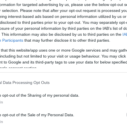
προπονητής
formation for targeted advertising by us, please use the below opt-out s
r selection. Please note that after your opt-out request is processed y
eing interest-based ads based on personal information utilized by us or
disclosed to third parties prior to your opt-out. You may separately opt-
losure of your personal information by third parties on the IAB’s list of
. This information may also be disclosed by us to third parties on the
IA
Participants
that may further disclose it to other third parties.
 that this website/app uses one or more Google services and may gath
including but not limited to your visit or usage behaviour. You may click 
 to Google and its third-party tags to use your data for below specifi
ogle consent section.
l Data Processing Opt Outs
o opt-out of the Sharing of my personal data.
υς
In
οπονητή στο
o opt-out of the Sale of my Personal Data.
In