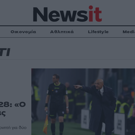
Οικονομία
Αθλητικά
Lifestyle
Medi
ΤΙ
28: «Ο
ας
ονητή για δύο