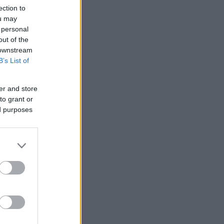
ection to
ou may
 personal
out of the
 downstream
B’s List of
er and store
to grant or
ed purposes