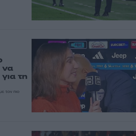
ο
 να
για τη
με τον πιο