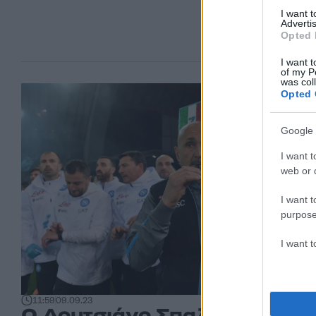
I want 
Advertis
Opted 
I want t
of my P
was col
Opted 
Google 
I want t
web or d
I want t
purpose
I want 
11:59
09.09.23
O Λουτσιάνο Σπαλέτι κάνει τ