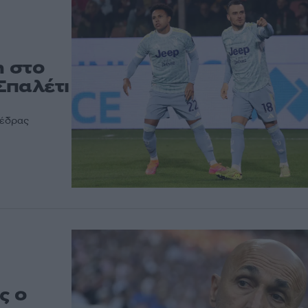
η στο
Σπαλέτι
 έδρας
ς ο