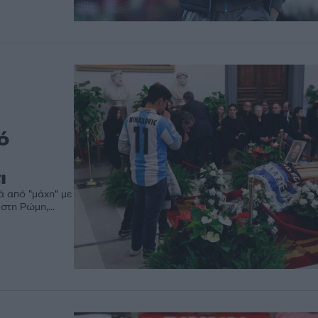
ό
ι
ά από "μάχη" με
στη Ρώμη,...