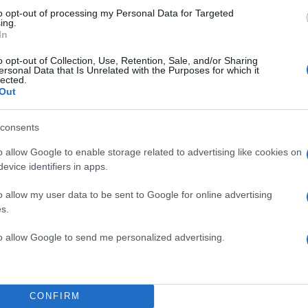
to opt-out of processing my Personal Data for Targeted
ing.
In
o opt-out of Collection, Use, Retention, Sale, and/or Sharing
ersonal Data that Is Unrelated with the Purposes for which it
lected.
Out
consents
o allow Google to enable storage related to advertising like cookies on
evice identifiers in apps.
o allow my user data to be sent to Google for online advertising
s.
to allow Google to send me personalized advertising.
15:54
26.05.23
CONFIRM
ο
Ο Λουτσιάνο Σπαλέτι έ