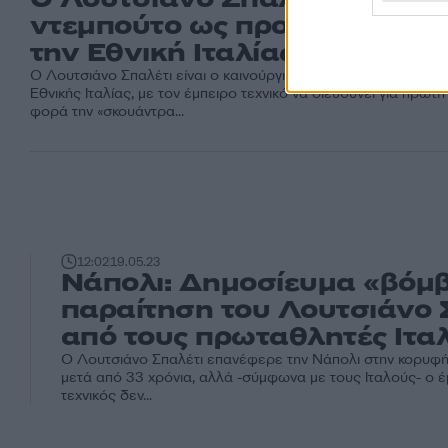
ντεμπούτο ως προπονητής μ
την Εθνική Ιταλίας
Ο Λουτσιάνο Σπαλέτι είναι ο καινούργιος προπονητής της
Εθνικής Ιταλίας, με τον έμπειρο τεχνικό να διευθύνει για πρώτη
φορά την «σκουάντρα...
12:02
19.05.23
Νάπολι: Δημοσίευμα «βόμβ
παραίτηση του Λουτσιάνο 
από τους πρωταθλητές Ιτα
Ο Λουτσιάνο Σπαλέτι επανέφερε την Νάπολι στην κορυφή 
μετά από 33 χρόνια, αλλά -σύμφωνα με τους Ιταλούς- ο 
τεχνικός δεν...