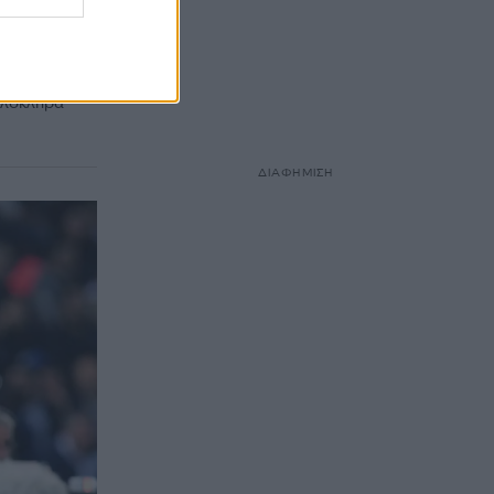
α το
ι
ολι στην
ολόκληρα
ΔΙΑΦΗΜΙΣΗ