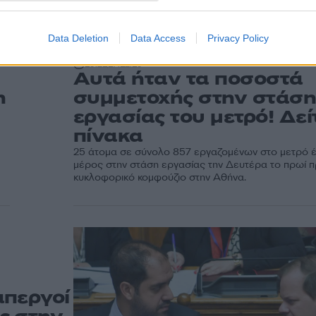
Data Deletion
Data Access
Privacy Policy
19:21
17.12.19
Αυτά ήταν τα ποσοστά
η
συμμετοχής στην στάσ
εργασίας του μετρό! Δεί
πίνακα
25 άτομα σε σύνολο 857 εργαζομένων στο μετρό 
μέρος στην στάση εργασίας την Δευτέρα το πρωί 
κυκλοφορικό κομφούζιο στην Αθήνα.
απεργοί