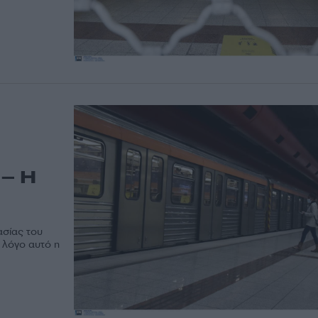
 – Η
ασίας του
 λόγο αυτό η