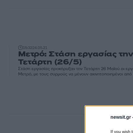
15:32
24.05.21
Μετρό: Στάση εργασίας τη
Τετάρτη (26/5)
Στάση εργασίας προκήρυξαν την Τετάρτη 26 Μαϊού οι εργ
Μετρό, με τους συρμούς να μένουν ακινητοποιημένοι από τ
newsit.gr 
If you wish 