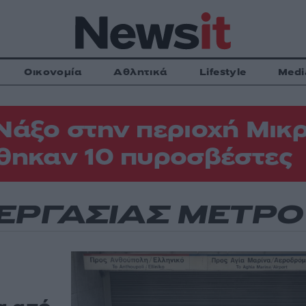
Οικονομία
Αθλητικά
Lifestyle
Medi
Νάξο στην περιοχή Μικρ
θηκαν 10 πυροσβέστες
ΕΡΓΑΣΙΑΣ ΜΕΤΡΟ