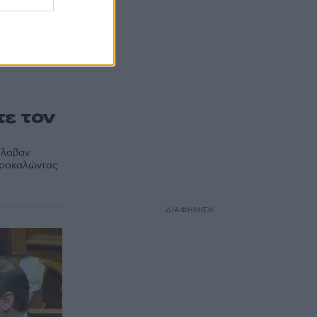
η
τε τον
έλαβαν
προκαλώντας
ΔΙΑΦΗΜΙΣΗ