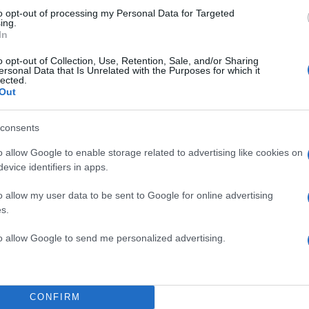
γασίας!
to opt-out of processing my Personal Data for Targeted
ing.
ών οδήγησης
In
ιάννης
o opt-out of Collection, Use, Retention, Sale, and/or Sharing
ersonal Data that Is Unrelated with the Purposes for which it
lected.
Out
consents
o allow Google to enable storage related to advertising like cookies on
evice identifiers in apps.
o allow my user data to be sent to Google for online advertising
s.
to allow Google to send me personalized advertising.
CONFIRM