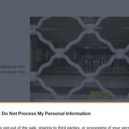
ν
αζόμενοι στο
ην αρχή της...
-
Do Not Process My Personal Information
to opt-out of the sale, sharing to third parties, or processing of your per