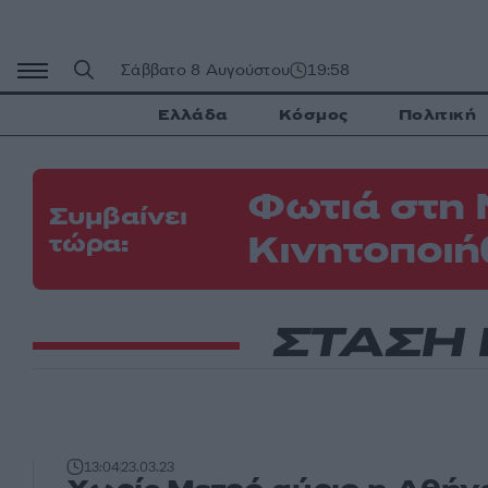
Μετάβαση
σε
περιεχόμενο
Σάββατο 8 Αυγούστου
19:58
Ελλάδα
Κόσμος
Πολιτική
Φωτιά στη 
Συμβαίνει
Κινητοποιή
τώρα:
ΣΤΑΣΗ 
13:04
23.03.23