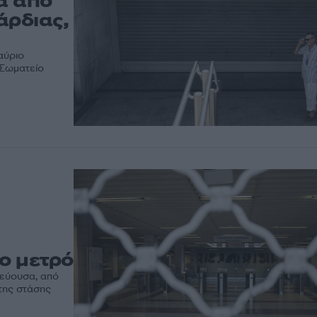
α από
άρδιας,
αύριο
 Σωματείο
ο μετρό
τεύουσα, από
 της στάσης