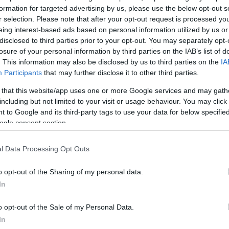
formation for targeted advertising by us, please use the below opt-out s
r selection. Please note that after your opt-out request is processed y
eing interest-based ads based on personal information utilized by us or
ι
disclosed to third parties prior to your opt-out. You may separately opt-
 μετά
losure of your personal information by third parties on the IAB’s list of
. This information may also be disclosed by us to third parties on the
IA
Participants
that may further disclose it to other third parties.
α συμμετάσχουν
νός που...
 that this website/app uses one or more Google services and may gath
including but not limited to your visit or usage behaviour. You may click 
 to Google and its third-party tags to use your data for below specifi
ogle consent section.
l Data Processing Opt Outs
o opt-out of the Sharing of my personal data.
In
o opt-out of the Sale of my Personal Data.
In