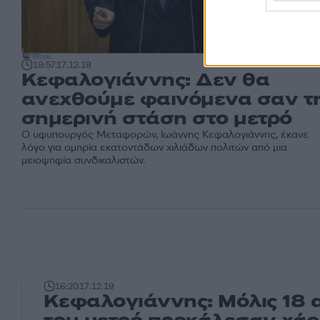
19:57
17.12.19
Κεφαλογιάννης: Δεν θα
ανεχθούμε φαινόμενα σαν τ
σημερινή στάση στο μετρό
Ο υφυπουργός Μεταφορών, Ιωάννης Κεφαλογιάννης, έκανε
λόγο για ομηρία εκατοντάδων χιλιάδων πολιτών από μια
μειοψηφία συνδικαλιστών.
16:20
17.12.19
Κεφαλογιάννης: Μόλις 18 