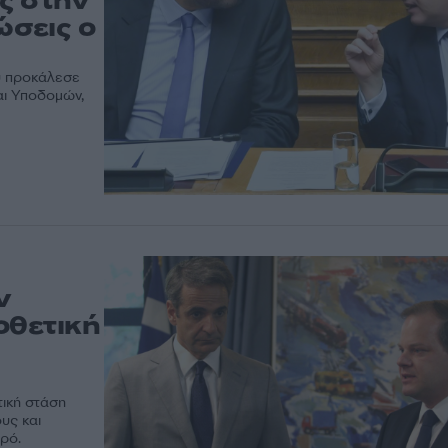
ς στην
σεις ο
υ προκάλεσε
ι Υποδομών,
ν
οθετική
τική στάση
υς και
ρό.