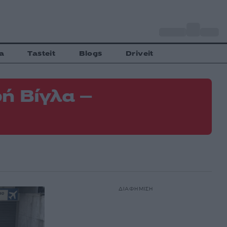
o
Αθήνα
35
C
a
Tasteit
Blogs
Driveit
ή Βίγλα –
ΔΙΑΦΗΜΙΣΗ