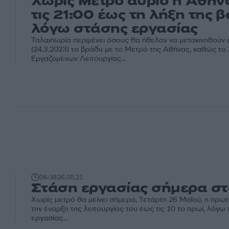
Χωρίς Μετρό αύριο η Αθήν
τις 21:00 έως τη λήξη της β
λόγω στάσης εργασίας
Ταλαιπωρία περιμένει όσους θα ήθελαν να μετακινηθούν 
(24.3.2023) το βράδυ με το Μετρό της Αθήνας, καθώς το
Εργαζομένων Λειτουργίας...
06:39
26.05.21
Στάση εργασίας σήμερα στ
Χωρίς μετρό θα μείνει σήμερα, Τετάρτη 26 Μαϊού, η πρω
την έναρξη της λειτουργίας του έως τις 10 το πρωί, λόγω
εργασίας...