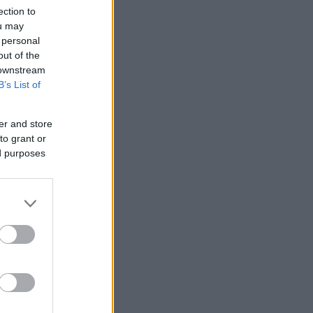
ection to
ou may
 personal
out of the
 downstream
B’s List of
er and store
to grant or
ed purposes