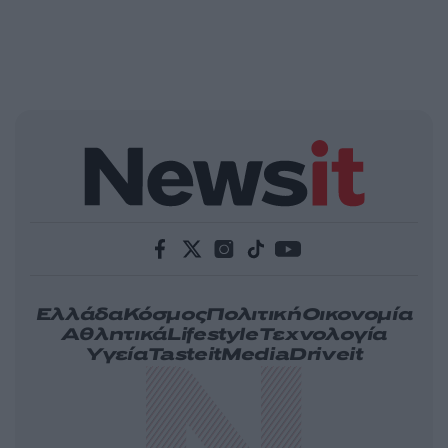
Ελλάδα
Κόσμος
Πολιτική
Οικονομία
Αθλητικά
Lifestyle
Τεχνολογία
Υγεία
Tasteit
Media
Driveit