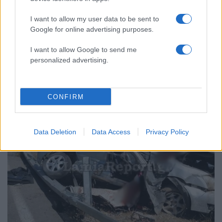
I want to allow my user data to be sent to
08:01
25.08.19
Google for online advertising purposes.
Στο “κόκκινο” και σήμερα Αττική, Στερεά και
Πελοπόννησος! Σε ποιες περιφέρειες υπάρχει
I want to allow Google to send me
πολύ υψηλός κίνδυνος πυρκαγιάς
personalized advertising.
CONFIRM
Data Deletion
Data Access
Privacy Policy