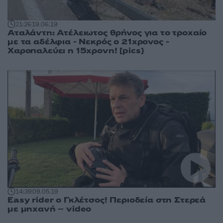
21:26
19.06.19
Αταλάντη: Ατέλειωτος θρήνος για το τροχαίο
με τα αδέλφια - Νεκρός ο 21χρονος -
Χαροπαλεύει η 15χρονη! [pics}
14:39
09.05.19
Easy rider ο Γκλέτσος! Περιοδεία στη Στερεά
με μηχανή – video