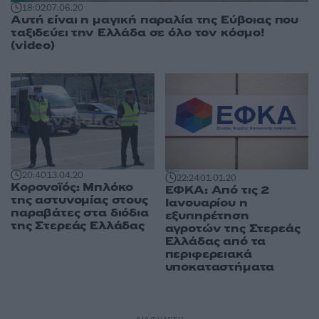
18:02
07.06.20
Αυτή είναι η μαγική παραλία της Εύβοιας που
ταξιδεύει την Ελλάδα σε όλο τον κόσμο!
(video)
20:40
13.04.20
22:24
01.01.20
Κορονοϊός: Μπλόκο
ΕΦΚΑ: Από τις 2
της αστυνομίας στους
Ιανουαρίου η
παραβάτες στα διόδια
εξυπηρέτηση
της Στερεάς Ελλάδας
αγροτών της Στερεάς
Ελλάδας από τα
περιφερειακά
υποκαταστήματα