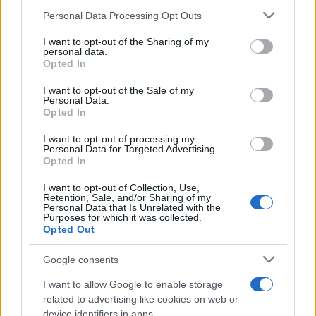
Please note that this website/app uses one or more Google
Personal Data Processing Opt Outs
services and may gather and store information including but
not limited to your visit or usage behaviour. You may click to
I want to opt-out of the Sharing of my
personal data.
grant or deny consent to Google and its third-party tags to
Opted In
use your data for below specified purposes in below Google
consent section.
I want to opt-out of the Sale of my
08:44
17.10.19
Personal Data.
Νέα αιολικά πάρκα σε Στερεά Ελλάδα και την
Opted In
Ευρυτανία
I want to opt-out of processing my
Personal Data for Targeted Advertising.
Opted In
I want to opt-out of Collection, Use,
Retention, Sale, and/or Sharing of my
Personal Data that Is Unrelated with the
Purposes for which it was collected.
Opted Out
Google consents
I want to allow Google to enable storage
related to advertising like cookies on web or
device identifiers in apps.