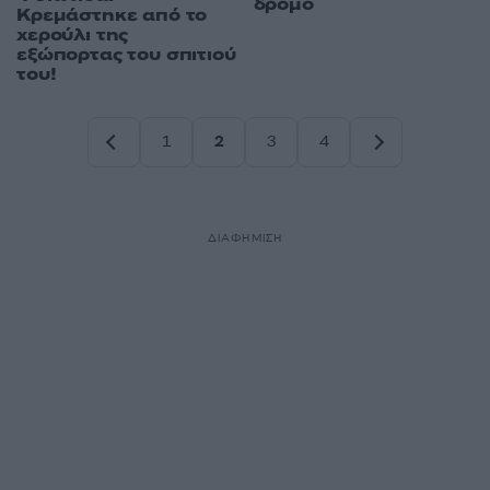
δρόμο
Κρεμάστηκε από το
χερούλι της
εξώπορτας του σπιτιού
του!
1
2
3
4
Σελίδα
Σελίδα
Σελίδα
Σελίδα
ΔΙΑΦΗΜΙΣΗ