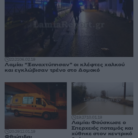
22:21
06.02.19
Λαμία: “Ξαναχτύπησαν” οι κλέφτες χαλκού
και εγκλώβισαν τρένο στο Δομοκό
19:27
10.01.19
Λαμία: Φούσκωσε ο
Σπερχειός ποταμός και
20:29
12.01.19
χύθηκε στον κεντρικό
Φθιώτιδα: