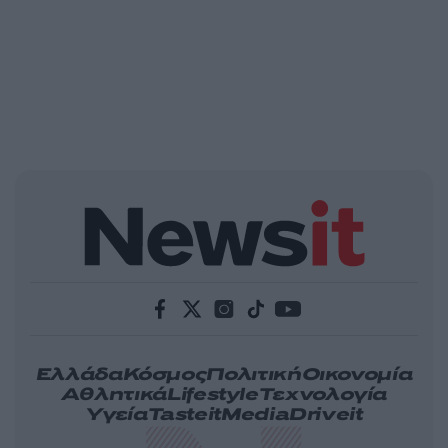
Ελλάδα
Κόσμος
Πολιτική
Οικονομία
Αθλητικά
Lifestyle
Τεχνολογία
Υγεία
Tasteit
Media
Driveit