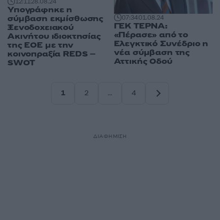
12:11
28.08.24
Υπογράφηκε η
σύμβαση εκμίσθωσης
07:34
01.08.24
ΓΕΚ ΤΕΡΝΑ:
Ξενοδοχειακού
«Πέρασε» από το
Ακινήτου ιδιοκτησίας
Ελεγκτικό Συνέδριο η
της ΕΟΕ με την
νέα σύμβαση της
κοινοπραξία REDS –
Αττικής Οδού
SWOT
1
2
…
4
Σελίδα
Σελίδα
Σελίδα
ΔΙΑΦΗΜΙΣΗ