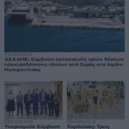
11:51
12.02.26
ΔΕΔΔΗΕ: Σύμβαση κατασκευής τριών θέσεων
ηλεκτροδότησης πλοίων από ξηράς στο λιμάνι
Ηγουμενίτσας
12:10
10.02.26
18:08
02.01.26
Υπερταμείο: Σύμβαση
Χαρδαλιάς: Τρεις