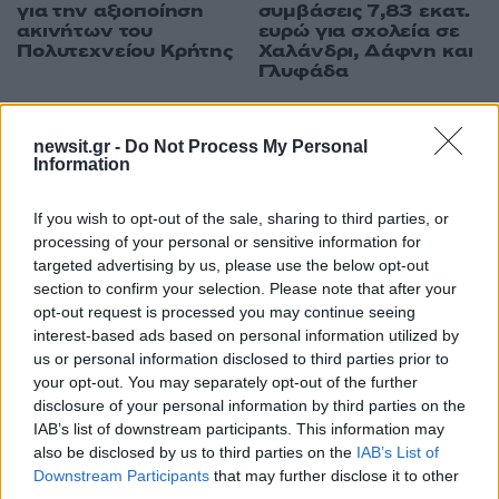
για την αξιοποίηση
συμβάσεις 7,83 εκατ.
ακινήτων του
ευρώ για σχολεία σε
Πολυτεχνείου Κρήτης
Χαλάνδρι, Δάφνη και
Γλυφάδα
newsit.gr -
Do Not Process My Personal
ΔΙΑΦΗΜΙΣΗ
Information
If you wish to opt-out of the sale, sharing to third parties, or
processing of your personal or sensitive information for
targeted advertising by us, please use the below opt-out
section to confirm your selection. Please note that after your
opt-out request is processed you may continue seeing
interest-based ads based on personal information utilized by
us or personal information disclosed to third parties prior to
your opt-out. You may separately opt-out of the further
disclosure of your personal information by third parties on the
IAB’s list of downstream participants. This information may
also be disclosed by us to third parties on the
IAB’s List of
Downstream Participants
that may further disclose it to other