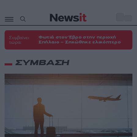
Μετάβαση
σε
o
33
περιεχόμενο
Φωτιά στον Έβρο στην περιοχή
Συμβαίνει
Σπήλαιο – Σηκώθηκε ελικόπτερο
τώρα:
ΣΥΜΒΑΣΗ