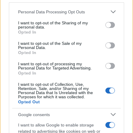
third parties.
Please note that this website/app uses one or more Google
Personal Data Processing Opt Outs
services and may gather and store information including but
not limited to your visit or usage behaviour. You may click to
I want to opt-out of the Sharing of my
personal data.
grant or deny consent to Google and its third-party tags to
Opted In
use your data for below specified purposes in below Google
consent section.
I want to opt-out of the Sale of my
Personal Data.
Opted In
I want to opt-out of processing my
17:47
20.06.25
Personal Data for Targeted Advertising.
ΕΛΓΑ: Υπεγράφη η σύμβαση για την χαλαζική
Opted In
προστασία
I want to opt-out of Collection, Use,
Retention, Sale, and/or Sharing of my
Personal Data that Is Unrelated with the
Purposes for which it was collected.
Opted Out
Google consents
I want to allow Google to enable storage
related to advertising like cookies on web or