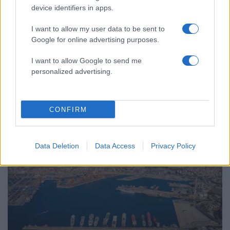
device identifiers in apps.
I want to allow my user data to be sent to
Google for online advertising purposes.
I want to allow Google to send me
personalized advertising.
16:35
08.11.24
Ναυπηγεία Σαλαμίνας: Επέκταση της
συνεργασίας με τη Naval Group στο
πρόγραμμα FDI
CONFIRM
Data Deletion
Data Access
Privacy Policy