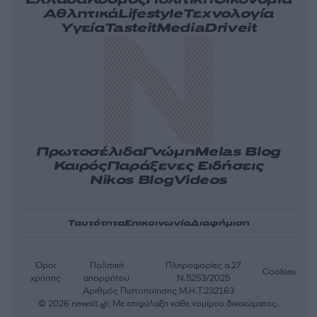
Ελλάδα
Κόσμος
Πολιτική
Οικονομία
Αθλητικά
Lifestyle
Τεχνολογία
Υγεία
Tasteit
Media
Driveit
Πρωτοσέλιδα
Γνώμη
Melas Blog
Καιρός
Παράξενες Ειδήσεις
Nikos Blog
Videos
Ταυτότητα
Επικοινωνία
Διαφήμιση
Όροι
Πολιτική
Πληροφορίες α.27
Cookies
χρήσης
απορρήτου
Ν.5253/2025
Αριθμός Πιστοποίησης Μ.Η.Τ.232163
© 2026 newsit.gr. Με επιφύλαξη κάθε νομίμου δικαιώματος.