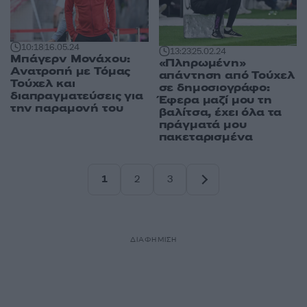
10:18
16.05.24
13:23
25.02.24
Μπάγερν Μονάχου:
«Πληρωμένη»
Ανατροπή με Τόμας
απάντηση από Τούχελ
Τούχελ και
σε δημοσιογράφο:
διαπραγματεύσεις για
Έφερα μαζί μου τη
την παραμονή του
βαλίτσα, έχει όλα τα
πράγματά μου
πακεταρισμένα
1
2
3
Σελίδα
Σελίδα
Σελίδα
ΔΙΑΦΗΜΙΣΗ