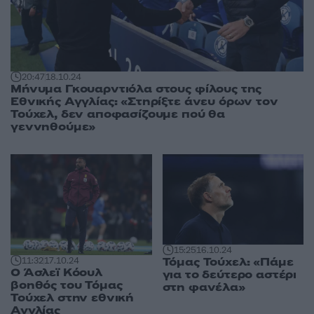
20:47
18.10.24
Μήνυμα Γκουαρντιόλα στους φίλους της
Εθνικής Αγγλίας: «Στηρίξτε άνευ όρων τον
Τούχελ, δεν αποφασίζουμε πού θα
γεννηθούμε»
15:25
16.10.24
Τόμας Τούχελ: «Πάμε
11:32
17.10.24
Ο Άσλεϊ Κόουλ
για το δεύτερο αστέρι
βοηθός του Τόμας
στη φανέλα»
Τούχελ στην εθνική
Αγγλίας