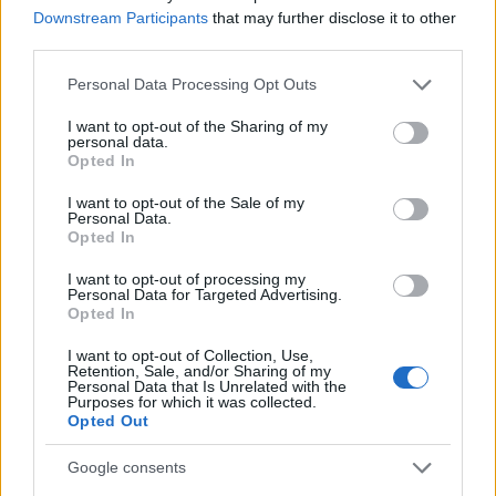
Downstream Participants
that may further disclose it to other
third parties.
Please note that this website/app uses one or more Google
Personal Data Processing Opt Outs
services and may gather and store information including but
not limited to your visit or usage behaviour. You may click to
I want to opt-out of the Sharing of my
personal data.
grant or deny consent to Google and its third-party tags to
Opted In
use your data for below specified purposes in below Google
consent section.
I want to opt-out of the Sale of my
Personal Data.
13:23
16.10.24
Opted In
Πρίγκιπας Γουίλιαμ σε Τούχελ: «Είμαστε όλοι
μαζί σου»
I want to opt-out of processing my
Personal Data for Targeted Advertising.
Opted In
I want to opt-out of Collection, Use,
Retention, Sale, and/or Sharing of my
Personal Data that Is Unrelated with the
Purposes for which it was collected.
Opted Out
Google consents