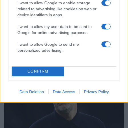
I want to allow Google to enable storage
related to advertising like cookies on web or
device identifiers in apps.
I want to allow my user data to be sent to
Google for online advertising purposes.
11:43
16.10.24
Ο Τόμας Τούχελ νέος προπονητής της Αγγλίας
I want to allow Google to send me
– Πιάνει δουλειά το 2025
personalized advertising.
CONFIRM
Data Deletion
Data Access
Privacy Policy