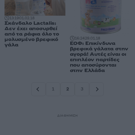
13:19
01.02.18
Σκάνδαλο Lactalis:
Δεν έχει αποσυρθεί
από τα ράφια όλο το
16:24
29.01.18
μολυσμένο βρεφικό
ΕΟΦ: Επικίνδυνα
γάλα
βρεφικά γάλατα στην
αγορά! Αυτές είναι οι
επιπλέον παρτίδες
που αποσύρονται
στην Ελλάδα
1
2
3
Σελίδα
Σελίδα
Σελίδα
ΔΙΑΦΗΜΙΣΗ