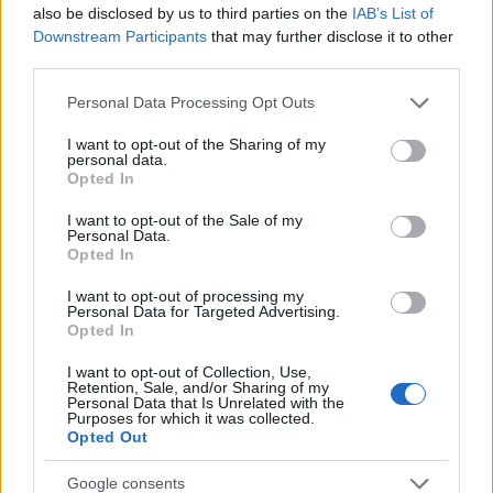
also be disclosed by us to third parties on the
IAB’s List of
Downstream Participants
that may further disclose it to other
third parties.
Please note that this website/app uses one or more Google
Personal Data Processing Opt Outs
services and may gather and store information including but
not limited to your visit or usage behaviour. You may click to
I want to opt-out of the Sharing of my
personal data.
grant or deny consent to Google and its third-party tags to
Opted In
use your data for below specified purposes in below Google
21:36
04.06.22
consent section.
I want to opt-out of the Sale of my
ΗΠΑ: Ανοίγει και πάλι το εργοστάσιο βρεφικού
Personal Data.
γάλακτος μετά το λουκέτο για βακτήρια σε
Opted In
παρτίδες
I want to opt-out of processing my
Personal Data for Targeted Advertising.
Opted In
I want to opt-out of Collection, Use,
Retention, Sale, and/or Sharing of my
Personal Data that Is Unrelated with the
Purposes for which it was collected.
Opted Out
Google consents