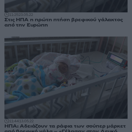
11:25
23.05.22
Στις ΗΠΑ η πρώτη πτήση βρεφικού γάλακτος
από την Ευρώπη
11:44
13.05.22
ΗΠΑ: Αδειάζουν τα ράφια των σούπερ μάρκετ
από βρεφικό γάλα – «Γέλασαν στον Λευκό