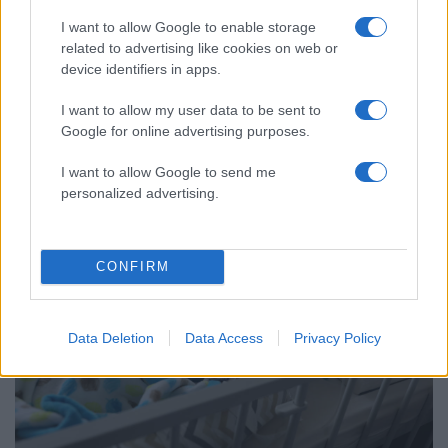
I want to allow Google to enable storage
related to advertising like cookies on web or
device identifiers in apps.
I want to allow my user data to be sent to
15:36
03.06.22
Google for online advertising purposes.
Λευκορωσία: Ο Λουκασένκο προσφέρθηκε να
στείλει βρεφικό γάλα στις ΗΠΑ, οι οποίες
αντιμετωπίζουν ελλείψεις
I want to allow Google to send me
personalized advertising.
CONFIRM
Data Deletion
Data Access
Privacy Policy