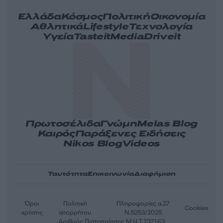
Ελλάδα
Κόσμος
Πολιτική
Οικονομία
Αθλητικά
Lifestyle
Τεχνολογία
Υγεία
Tasteit
Media
Driveit
Πρωτοσέλιδα
Γνώμη
Melas Blog
Καιρός
Παράξενες Ειδήσεις
Nikos Blog
Videos
Ταυτότητα
Επικοινωνία
Διαφήμιση
Όροι
Πολιτική
Πληροφορίες α.27
Cookies
χρήσης
απορρήτου
Ν.5253/2025
Αριθμός Πιστοποίησης Μ.Η.Τ.232163