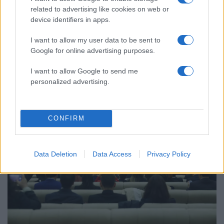
related to advertising like cookies on web or
device identifiers in apps.
I want to allow my user data to be sent to
12:02
04.06.23
Google for online advertising purposes.
Με λέξεις... κλειδιά για τις αγορές οι πρώτες
δηλώσεις Σισμέκ ως υπουργός Οικονομικών
της Τουρκίας - Το «ωχ» του απερχόμενου
I want to allow Google to send me
Νεμπατί
personalized advertising.
CONFIRM
Data Deletion
Data Access
Privacy Policy