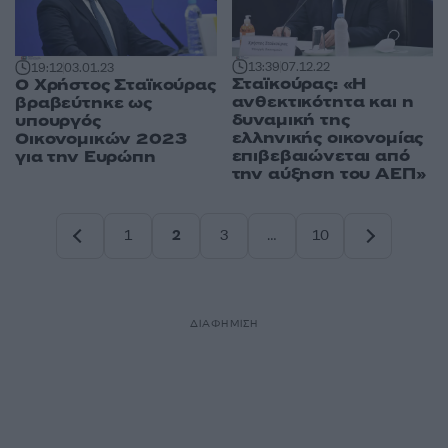
13:39
07.12.22
19:12
03.01.23
Σταϊκούρας: «Η
Ο Χρήστος Σταϊκούρας
ανθεκτικότητα και η
βραβεύτηκε ως
δυναμική της
υπουργός
ελληνικής οικονομίας
Οικονομικών 2023
επιβεβαιώνεται από
για την Ευρώπη
την αύξηση του ΑΕΠ»
1
2
3
…
10
Σελίδα
Σελίδα
Σελίδα
Σελίδα
ΔΙΑΦΗΜΙΣΗ