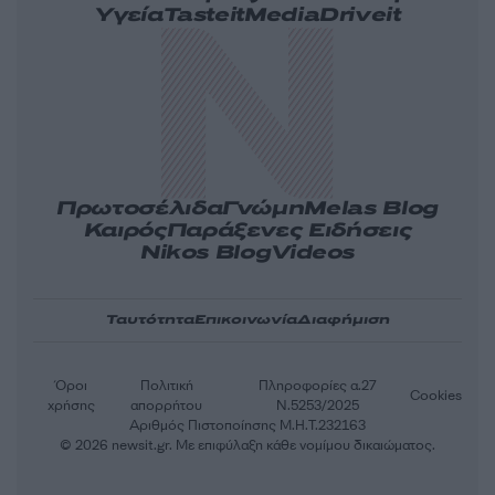
Υγεία
Tasteit
Media
Driveit
Πρωτοσέλιδα
Γνώμη
Melas Blog
Καιρός
Παράξενες Ειδήσεις
Nikos Blog
Videos
Ταυτότητα
Επικοινωνία
Διαφήμιση
Όροι
Πολιτική
Πληροφορίες α.27
Cookies
χρήσης
απορρήτου
Ν.5253/2025
Αριθμός Πιστοποίησης Μ.Η.Τ.232163
© 2026 newsit.gr. Με επιφύλαξη κάθε νομίμου δικαιώματος.