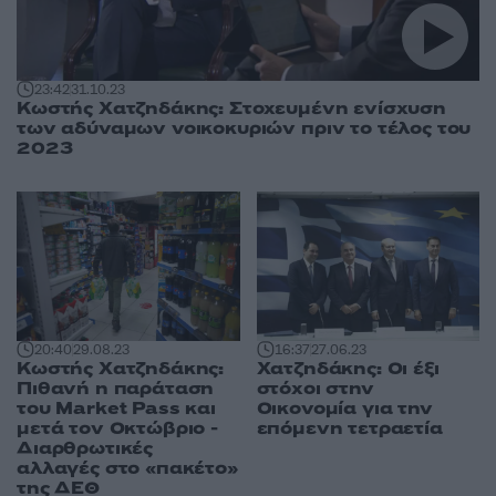
23:42
31.10.23
Κωστής Χατζηδάκης: Στοχευμένη ενίσχυση
των αδύναμων νοικοκυριών πριν το τέλος του
2023
20:40
29.08.23
16:37
27.06.23
Κωστής Χατζηδάκης:
Χατζηδάκης: Οι έξι
Πιθανή η παράταση
στόχοι στην
του Market Pass και
Οικονομία για την
μετά τον Οκτώβριο -
επόμενη τετραετία
Διαρθρωτικές
αλλαγές στο «πακέτο»
της ΔΕΘ