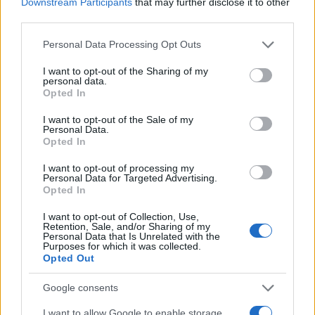
Downstream Participants
that may further disclose it to other
third parties.
Please note that this website/app uses one or more Google
Personal Data Processing Opt Outs
services and may gather and store information including but
not limited to your visit or usage behaviour. You may click to
I want to opt-out of the Sharing of my
personal data.
grant or deny consent to Google and its third-party tags to
Opted In
use your data for below specified purposes in below Google
consent section.
I want to opt-out of the Sale of my
Personal Data.
17:12
05.06.23
Opted In
Η Χαφιζέ Γκαγιέ Ερκάν, η εκλεκτή του Σιμσέκ
για επικεφαλής της Κεντρικής Τράπεζα της
I want to opt-out of processing my
Τουρκίας - Συνάντηση με Ερντογάν
Personal Data for Targeted Advertising.
Opted In
I want to opt-out of Collection, Use,
Retention, Sale, and/or Sharing of my
Personal Data that Is Unrelated with the
Purposes for which it was collected.
Opted Out
Google consents
I want to allow Google to enable storage