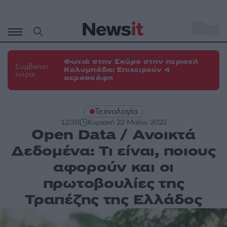
Μετάβαση
σε
o
34
περιεχόμενο
Φωτιά στην Σκύρο στην περιοχή
Συμβαίνει
Κολυμπάδα: Επιχειρούν 4
τώρα:
αεροσκάφη
Τεχνολογία
12:38
Κυριακή 22 Μαΐου 2022
Open Data / Ανοικτά
Δεδομένα: Τι είναι, ποιους
αφορούν και οι
πρωτοβουλίες της
Τραπέζης της Ελλάδος