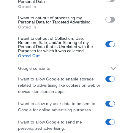
Personal Data.
Opted In
Παρότι, όπως προαναφέρθηκε, τα ανοικτά
δεδομένα ενδιαφέρουν πρωτίστως τους
I want to opt-out of processing my
Personal Data for Targeted Advertising.
επαγγελματίες, η διεύρυνση όμως και
Opted In
εμβάθυνση της αγοράς και η μείωση του
I want to opt-out of Collection, Use,
κινδύνου θα ενισχύσουν τελικά τον υγιή
Retention, Sale, and/or Sharing of my
Personal Data that Is Unrelated with the
ανταγωνισμό (καθώς όλοι θα έχουν άμεση και
Purposes for which it was collected.
ισότιμη πρόσβαση στην πληροφόρηση/
Opted Out
δεδομένα) και τη ρευστότητα της οικονομίας, με
Google consents
τελικό ωφελούμενο τον επενδυτή και τον απλό
I want to allow Google to enable storage
καταναλωτή.
related to advertising like cookies on web or
device identifiers in apps.
Στα επόμενα της βήματα η ΤτΕ προγραμματίζει τη
I want to allow my user data to be sent to
διοργάνωση διαγωνισμού (Datathon) για τη
Google for online advertising purposes.
συλλογή και ανάπτυξη καινοτόμων ιδεών και
λύσεων μέσω της διασύνδεσης των Ανοικτών
I want to allow Google to send me
Δεδομένων της Τράπεζας με άλλα ανοικτά
personalized advertising.