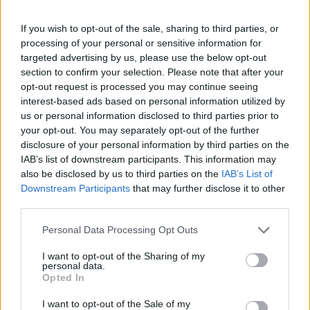
αναφέρει η ΤτΕ στο ΑΠΕ/ΜΠΕ, εκτιμάται ότι
If you wish to opt-out of the sale, sharing to third parties, or
καλύπτουν περισσότερο τις ανάγκες χρηστών
processing of your personal or sensitive information for
δεδομένων από τον χρηματοοικονομικό τομέα
targeted advertising by us, please use the below opt-out
και, ίσως, την ακαδημαϊκή κοινότητα. Ο
section to confirm your selection. Please note that after your
opt-out request is processed you may continue seeing
χρηματοοικονομικός τομέας θα έχει τη
interest-based ads based on personal information utilized by
βεβαιότητα ότι χρησιμοποιεί την πιο πρόσφατη
us or personal information disclosed to third parties prior to
διαθέσιμη πληροφόρηση για την οικονομία, αλλά
your opt-out. You may separately opt-out of the further
και θα έχει πλήρη εικόνα των αναθεωρήσεων
disclosure of your personal information by third parties on the
IAB’s list of downstream participants. This information may
των στοιχείων. Η άμεση αυτή πρόσβαση σε
also be disclosed by us to third parties on the
IAB’s List of
πληροφόρηση μειώνει την αβεβαιότητα,
Downstream Participants
that may further disclose it to other
υποστηρίζει την ανάληψη επενδυτικών
third parties.
πρωτοβουλιών και διευκολύνει την πρόσβαση
Please note that this website/app uses one or more Google
Personal Data Processing Opt Outs
στις αγορές.
services and may gather and store information including but
not limited to your visit or usage behaviour. You may click to
I want to opt-out of the Sharing of my
personal data.
grant or deny consent to Google and its third-party tags to
Opted In
use your data for below specified purposes in below Google
Γιατί τελικά αφορούν κάθε πολίτη
consent section.
I want to opt-out of the Sale of my