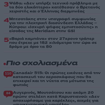
3
Ψάθα: «Δεν υπήρξε τεχνικό πρόβλημα με
τα δύο ελικόπτερα» κατέθεσαν ο Βρετανός
χειριστής και ο Έλληνας διερμηνέας
4
Μητσοτάκης στην υπογραφή συμφωνίας
για την ηλεκτρική διασύνδεση Ελλάδας –
Κύπρου: «Ισχυρή ψήφος εμπιστοσύνης» η
είσοδος της Meridiam στην GSI
5
«Βαριά καμπάνα» στον 27χρονο τράπερ
που έτρεχε με 182 χιλιόμετρα την ώρα σε
δρόμο με όριο τα 80
Πιο σχολιασμένα
Canadair 515: Οι πρώτες εικόνες από την
110
κατασκευή του αεροσκάφους που θα
επιχειρεί και τη νύχτα στα μέτωπα της
φωτιάς
Αυγερινός, Μουτσάτσου και ακόμη 20
84
πρώην στελέχη κατά Καρυστιανού: «Δεν
αποχωρήσαμε για καρέκλες», αιχμές για
«συγκεντρωτικό μοντέλο»