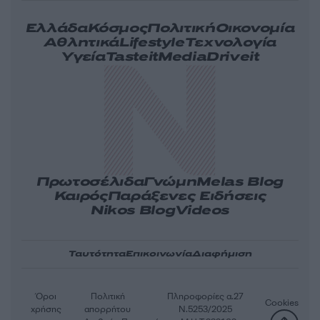
Ελλάδα
Κόσμος
Πολιτική
Οικονομία
Αθλητικά
Lifestyle
Τεχνολογία
Υγεία
Tasteit
Media
Driveit
Πρωτοσέλιδα
Γνώμη
Melas Blog
Καιρός
Παράξενες Ειδήσεις
Nikos Blog
Videos
Ταυτότητα
Επικοινωνία
Διαφήμιση
Όροι
Πολιτική
Πληροφορίες α.27
Cookies
χρήσης
απορρήτου
Ν.5253/2025