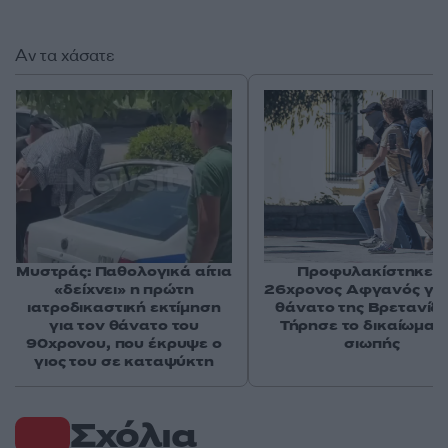
Αν τα χάσατε
Μυστράς: Παθολογικά αίτια
Προφυλακίστηκε ο
«δείχνει» η πρώτη
26χρονος Αφγανός για
ιατροδικαστική εκτίμηση
θάνατο της Βρετανίδα
για τον θάνατο του
Τήρησε το δικαίωμα τ
90χρονου, που έκρυψε ο
σιωπής
γιος του σε καταψύκτη
Σχόλια