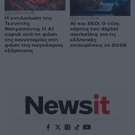
12:30
17.05.26
Η ενηλικίωση της
15:31
12.05.26
AI και SEO: Ο νέος
Τεχνητής
χάρτης του digital
Νοημοσύνης: Η AI
marketing για τις
περνά από τη φάση
ελληνικές
της καινοτομίας στη
επιχειρήσεις το 2026
φάση της παγκόσμιας
εξάρτησης