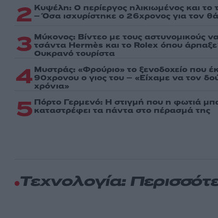
2
Κυψέλη: Ο περίεργος ηλικιωμένος και το
– Όσα ισχυρίστηκε ο 26χρονος για τον θ
3
Μύκονος: Βίντεο με τους αστυνομικούς ν
τσάντα Hermès και το Rolex όπου άρπαξ
Ουκρανό τουρίστα
4
Μυστράς: «Φρούριο» το ξενοδοχείο που έ
90χρονου ο γιος του – «Είχαμε να τον δ
χρόνια»
5
Πόρτο Γερμενό: Η στιγμή που η φωτιά μπα
καταστρέφει τα πάντα στο πέρασμά της
Τεχνολογία: Περισσότ