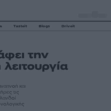
o
Αθήνα
27
C
a
Tasteit
Blogs
Driveit
άφει την
 λειτουργία
αναπνοή και
ήρες τις
λλανδοί
ονολογικής