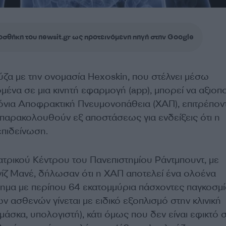
σθήκη του newsit.gr ως προτεινόμενη πηγή στην Google
ύζα με την ονομασία Hexoskin, που στέλνει μέσω
μένα σε μια κινητή εφαρμογή (app), μπορεί να αξιοπ
όνια Αποφρακτική Πνευμονοπάθεια (ΧΑΠ), επιτρέπον
 παρακολουθούν εξ αποστάσεως για ενδείξεις ότι η
επιδείνωση.
ατρικού Κέντρου του Πανεπιστημίου Ράντμπουντ, με
νίζ Μανέ, δήλωσαν ότι η ΧΑΠ αποτελεί ένα ολοένα
μα με περίπου 64 εκατομμύρια πάσχοντες παγκοσμί
 ασθενών γίνεται με ειδικό εξοπλισμό στην κλινική
 μάσκα, υπολογιστή), κάτι όμως που δεν είναι εφικτό 