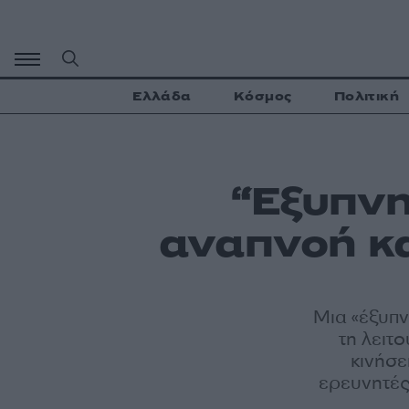
Μετάβαση
σε
περιεχόμενο
Ελλάδα
Κόσμος
Πολιτική
“Έξυπνη
αναπνοή κα
Μια «έξυπν
τη λειτ
κινήσε
ερευνητές