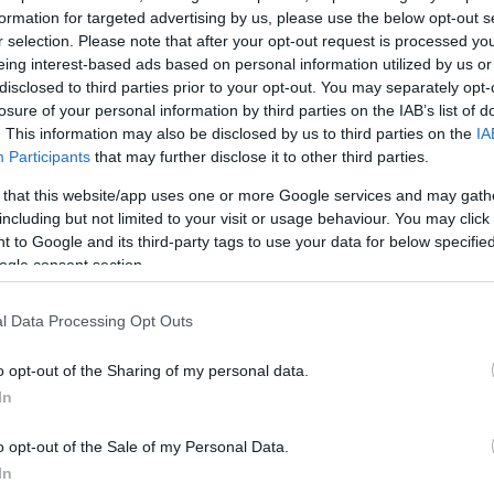
formation for targeted advertising by us, please use the below opt-out s
σειρά του θα σημαίνει λιγότερο χρόνο παραμονής στ
r selection. Please note that after your opt-out request is processed y
ωσε η Μανέ.
eing interest-based ads based on personal information utilized by us or
disclosed to third parties prior to your opt-out. You may separately opt-
losure of your personal information by third parties on the IAB’s list of
«έξυπνων» ρούχων, σε συνδυασμό με αλγόριθμους
. This information may also be disclosed by us to third parties on the
IA
ης, αναμένεται να βοηθήσει τους πνευμονολόγους 
Participants
that may further disclose it to other third parties.
 that this website/app uses one or more Google services and may gath
ΔΙΑΦΗΜΙΣΗ
including but not limited to your visit or usage behaviour. You may click 
 to Google and its third-party tags to use your data for below specifi
ogle consent section.
l Data Processing Opt Outs
o opt-out of the Sharing of my personal data.
In
o opt-out of the Sale of my Personal Data.
In