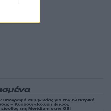
ασμένα
ν υπογραφή συμφωνίας για την ηλεκτρική
άδας – Κύπρου: «Ισχυρή ψήφος
 είσοδος της Meridiam στην GSI