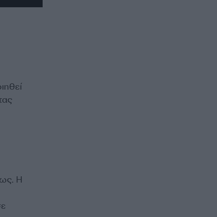
οιηθεί
τας
ως. Η
σε