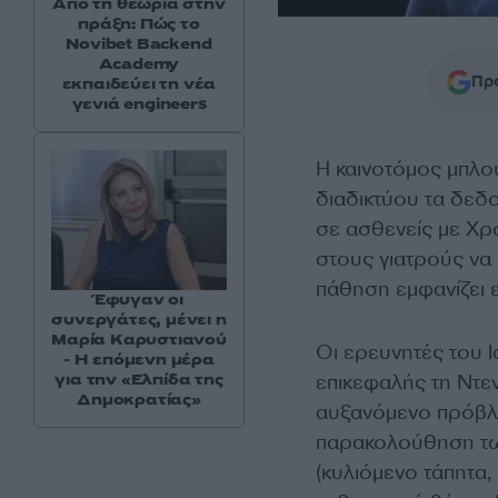
Από τη θεωρία στην
πράξη: Πώς το
Novibet Backend
Academy
Προ
εκπαιδεύει τη νέα
γενιά engineers
Η καινοτόμος μπλο
διαδικτύου τα δεδο
σε ασθενείς με Χρ
στους γιατρούς να
πάθηση εμφανίζει 
Έφυγαν οι
συνεργάτες, μένει η
Μαρία Καρυστιανού
Οι ερευνητές του Ι
- Η επόμενη μέρα
επικεφαλής τη Ντε
για την «Ελπίδα της
Δημοκρατίας»
αυξανόμενο πρόβλη
παρακολούθηση των
(κυλιόμενο τάπητα,