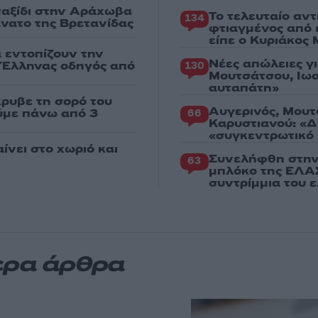
 ταξίδι στην Αράχωβα
Το τελευταίο αν
134
άνατο της Βρετανίδας
φτιαγμένος από 
είπε ο Κυριάκος
α εντοπίζουν την
Νέες απώλειες γ
ε Έλληνας οδηγός από
130
Μουτσάτσου, Ιωα
αυταπάτη»
κρυβε τη σορό του
Αυγερινός, Μουτ
ούμε πάνω από 3
66
Καρυστιανού: «Δ
«συγκεντρωτικό
ίνει στο χωριό και
Συνελήφθη στην
63
μπλόκο της ΕΛΑΣ
συντρίμμια του 
ερα άρθρα