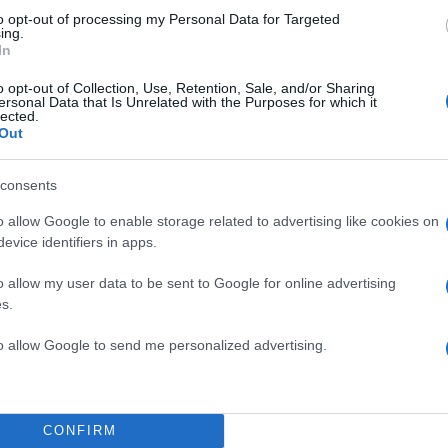
to opt-out of processing my Personal Data for Targeted
ing.
In
o opt-out of Collection, Use, Retention, Sale, and/or Sharing
α
ersonal Data that Is Unrelated with the Purposes for which it
lected.
Out
consents
Σχολίασε εδώ
o allow Google to enable storage related to advertising like cookies on
evice identifiers in apps.
50
o allow my user data to be sent to Google for online advertising
s.
to allow Google to send me personalized advertising.
2000 /
Υποβολή σχολίου
CONFIRM