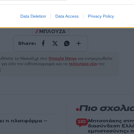
ροστατεύεται από reCAPTCHA, ισχύουν
Πολιτική Απορρήτου
&
Όροι Χρήσης
της
Data Deletion
Data Access
Privacy Policy
Τεχνολογία
ΜΠΛΟΥΖΑ
Share:
θήστε το Νewsit.gr στο
Google News
και ενημερωθείτε
 για όλη την ειδησεογραφία και τα
τελευταία νέα
της
ς
Πιο σχολι
ει η πλατφόρμα –
Μητσοτάκης στη
182
διασύνδεση Ελλ
εμπιστοσύνης» η