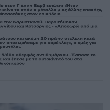
τίο στον Γιάννη Βαρβιτσιώτη: «Ήταν
εκείνο το σπάνιο μέταλλο μιας άλλης εποχής»,
 Μητσοτάκης στον επικήδειο
ια την Καρυστιανού: Παραιτήθηκαν
ννίδου και Κοτσόργιος - «Αποχωρώ από μια
σάτσου και ακόμη 20 πρώην στελέχη κατά
εν αποχωρήσαμε για καρέκλες», αιχμές για
 μοντέλο»
 Ψάθα αδερφός αντιδημάρχου - Έσπασε το
 και έπεσε με το αυτοκίνητό του στα
ελικοπτέρου