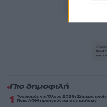
Όροι Χρήσης
. Το site π
Google.
Ακολου
πρώτοι
ημέρα
Πιο δημοφιλή
1
Τουρισμός για Όλους 2026: Σήμερα ανοίγ
Ποια ΑΦΜ προηγούνται στις αιτήσεις