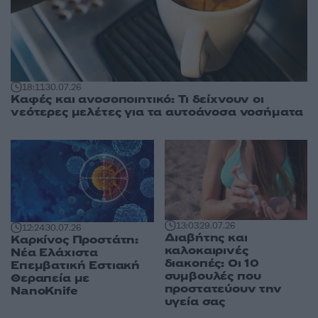
18:11
30.07.26
Καφές και ανοσοποιητικό: Τι δείχνουν οι
νεότερες μελέτες για τα αυτοάνοσα νοσήματα
13:03
29.07.26
12:24
30.07.26
Διαβήτης και
Καρκίνος Προστάτη:
καλοκαιρινές
Νέα Ελάχιστα
διακοπές: Οι 10
Επεμβατική Εστιακή
συμβουλές που
Θεραπεία με
προστατεύουν την
NanoKnife
υγεία σας