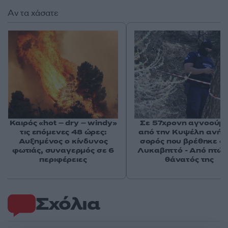
Αν τα χάσατε
Καιρός «hot – dry – windy»
Σε 57χρονη αγνοούμ
τις επόμενες 48 ώρες:
από την Κυψέλη ανήκε
Αυξημένος ο κίνδυνος
σορός που βρέθηκε σ
φωτιάς, συναγερμός σε 6
Λυκαβηττό - Από πτώσ
περιφέρειες
θάνατός της
Σχόλια