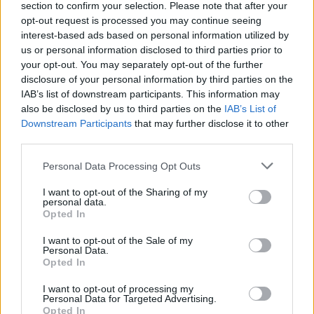
section to confirm your selection. Please note that after your
Διατροφή με φρούτα και νερό
opt-out request is processed you may continue seeing
interest-based ads based on personal information utilized by
«Τα υψηλά επίπεδα αλατιού, που περιέχονται στα
us or personal information disclosed to third parties prior to
your opt-out. You may separately opt-out of the further
πατατάκια, τα αλλαντικά, τις κονσέρβες, τα
disclosure of your personal information by third parties on the
τουρσιά και σε και πλήθος άλλων υπερ-
IAB’s list of downstream participants. This information may
επεξεργασμένων τροφίμων αφυδατώνει τον
also be disclosed by us to third parties on the
IAB’s List of
οργανισμό και το δέρμα. Η καθημερινή ή σε
Downstream Participants
that may further disclose it to other
third parties.
υπερβολική ποσότητα κατανάλωσή τους μπορεί
να προκαλέσει λεπτές γραμμές, ρυτίδες, και
Please note that this website/app uses one or more Google
Personal Data Processing Opt Outs
services and may gather and store information including but
ξηρότητα στην επιδερμίδα και η όψη του
not limited to your visit or usage behaviour. You may click to
I want to opt-out of the Sharing of my
προσώπου να φαίνεται γερασμένη.
personal data.
grant or deny consent to Google and its third-party tags to
Opted In
use your data for below specified purposes in below Google
consent section.
Η
ζάχαρη
είναι, επίσης, καταστρεπτική, αφού
I want to opt-out of the Sale of my
Personal Data.
επιδεινώνει παθήσεις όπως η ακμή, η
Opted In
ροδόχρους ακμή και το έκζεμα, ενώ η φλεγμονή
I want to opt-out of processing my
που προκαλεί διασπά το κολλαγόνο και την
Personal Data for Targeted Advertising.
Opted In