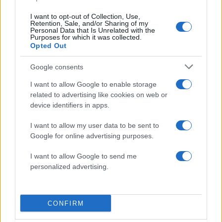
ελαστίνη και η εμφάνιση ρυτίδων και κηλίδων
ξεκινά πολύ γρηγορότερα από το φυσιολογικό.
I want to opt-out of Collection, Use,
Retention, Sale, and/or Sharing of my
Personal Data that Is Unrelated with the
Purposes for which it was collected.
«Η κατανάλωση υπερ-επεξεργασμένων
Opted Out
τροφίμων μια στο τόσο επιτρέπεται, αλλά δεν
Google consents
πρέπει να γίνεται καθημερινή συνήθεια.
Αντικαταστήστε τα πατατάκια, κέικ, κρουασάν κ.λπ.
I want to allow Google to enable storage
related to advertising like cookies on web or
με λίγα φρούτα, ψιλοκομμένα λαχανικά ή
device identifiers in apps.
ανάλατους ξηρούς καρπούς που δίνουν
θρεπτικά συστατικά και βιταμίνες στον οργανισμό,
I want to allow my user data to be sent to
βοηθώντας τον να επιδιορθώσει τις βλάβες και
Google for online advertising purposes.
να θωρακίσει την επιδερμίδα.
I want to allow Google to send me
personalized advertising.
Αντί προμαγειρεμένων γευμάτων προτιμήστε
σαλάτες με καλά λιπαρά οξέα που συνοδεύονται
CONFIRM
από πρωτεΐνες, καθώς οι τελευταίες
αναπλάθουν το δέρμα.