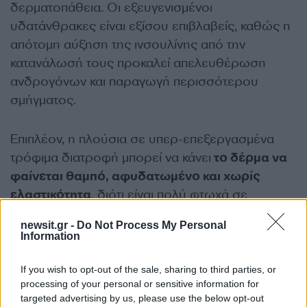
δερματοπάθεια. Οι εξευγενισμένοι
υδατάνθρακες είναι εξίσου επιβλαβείς, καθώς η
απότομη αύξηση της ινσουλίνης από την
κατανάλωσή τους προκαλεί απελευθέρωση
ανδρογόνων και παραγωγή περισσότερου
σμήγματος.
Επιπλέον, η πλούσια σε υπερ-επεξεργασμένα
τρόφιμα διατροφή μπορεί να κάνει
το δέρμα να
φαίνεται θαμπό, αφυδατωμένο και χωρίς
ελαστικότητα
, διότι είναι πολύ φτωχά σε
θρεπτικά συστατικά και αντιοξειδωτικά που
newsit.gr -
Do Not Process My Personal
απαιτούνται για την υποστήριξη της υγείας του
Information
δέρματος, αφήνοντας την επιδερμίδα με
πρόωρα σημάδια γήρανσης.
If you wish to opt-out of the sale, sharing to third parties, or
processing of your personal or sensitive information for
targeted advertising by us, please use the below opt-out