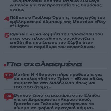
- «Καμπανάκι» από τον Ιατρικό Σύλλογο
Αθηνών για την προστασία της δημόσιας
υγείας
4
Πέθανε ο Γουίλιαμ Όρμπιτ, παραγωγός του
εμβληματικού άλμπουμ της Μαντόνα «Ray
of Light»
5
Ryanair: «Ένα κομμάτι του προσώπου του
ήταν σαν πλαστελίνη», συγκλονίζει η
επιβάτιδα που έσωσε τον Σέρβο όταν
έσπασε το παράθυρο του αεροπλάνου
Πιο σχολιασμένα
Marfin: Η 46χρονη πήρε προθεσμία για
101
να απολογηθεί την Τρίτη – «Είναι αθώα,
συμμετείχε στη διαδήλωση όπως και
100.000 άτομα»
Βγήκαν ξανά τα μαχαίρια στην Ελπίδα
94
για τη Δημοκρατία: «Καρυστιανού,
Γρατσία και Γαλανός μετέτρεψαν το
κίνημα σε φοβικό αρχηγικό κόμμα»