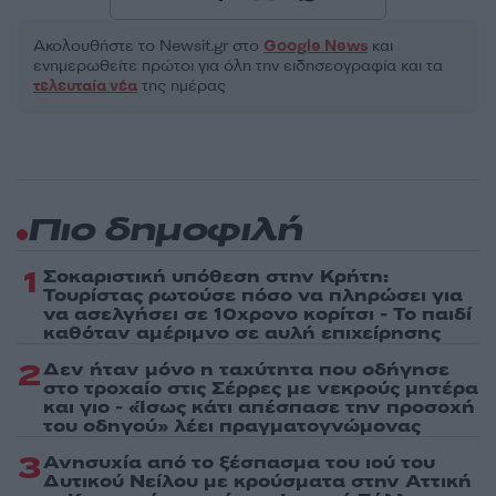
Ακολουθήστε το Νewsit.gr στο
Google News
και
ενημερωθείτε πρώτοι για όλη την ειδησεογραφία και τα
τελευταία νέα
της ημέρας
Πιο δημοφιλή
1
Σοκαριστική υπόθεση στην Κρήτη:
Τουρίστας ρωτούσε πόσο να πληρώσει για
να ασελγήσει σε 10χρονο κορίτσι - Το παιδί
καθόταν αμέριμνο σε αυλή επιχείρησης
2
Δεν ήταν μόνο η ταχύτητα που οδήγησε
στο τροχαίο στις Σέρρες με νεκρούς μητέρα
και γιο - «Ίσως κάτι απέσπασε την προσοχή
του οδηγού» λέει πραγματογνώμονας
3
Ανησυχία από το ξέσπασμα του ιού του
Δυτικού Νείλου με κρούσματα στην Αττική