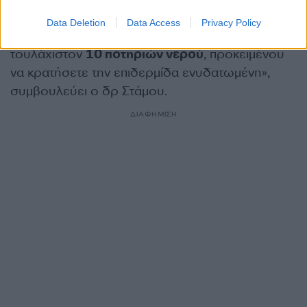
Data Deletion
Data Access
Privacy Policy
Και φυσικά μη ξεχνάτε την πρόσληψη
τουλάχιστον
10 ποτηριών νερού
, προκειμένου
να κρατήσετε την επιδερμίδα ενυδατωμένη»,
συμβουλεύει ο δρ Στάμου.
ΔΙΑΦΗΜΙΣΗ