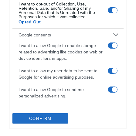
position ο Russell με
Φοίνιξ Σανς συνελήφ
I want to opt-out of Collection, Use,
Mercedes – Χτύπημα του
στην Αριζόνα για οδή
Retention, Sale, and/or Sharing of my
Personal Data that Is Unrelated with the
Verstappen στην αρχή των
υπό την επήρεια ουσ
Purposes for which it was collected.
δοκιμαστικών κατάταξης
Opted Out
Google consents
Σχόλια
I want to allow Google to enable storage
related to advertising like cookies on web or
device identifiers in apps.
I want to allow my user data to be sent to
Σχολίασε εδώ
Google for online advertising purposes.
I want to allow Google to send me
50 /50
personalized advertising.
CONFIRM
2000 /2000