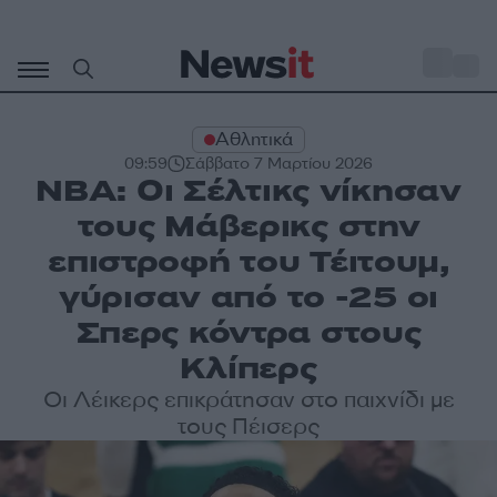
Μετάβαση
σε
o
27
περιεχόμενο
Αθλητικά
09:59
Σάββατο 7 Μαρτίου 2026
NBA: Οι Σέλτικς νίκησαν
τους Μάβερικς στην
επιστροφή του Τέιτουμ,
γύρισαν από το -25 οι
Σπερς κόντρα στους
Κλίπερς
Οι Λέικερς επικράτησαν στο παιχνίδι με
τους Πέισερς