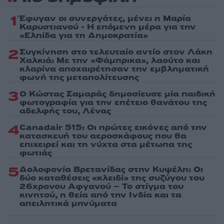
1
Έφυγαν οι συνεργάτες, μένει η Μαρία
Καρυστιανού - Η επόμενη μέρα για την
«Ελπίδα για τη Δημοκρατία»
2
Συγκίνηση στο τελευταίο αντίο στον Λάκη
Χαλκιά: Με την «Φάμπρικα», λαούτο και
κλαρίνα αποχαιρέτησαν την εμβληματική
φωνή της μεταπολίτευσης
3
Ο Κώστας Σαμαράς δημοσίευσε μία παιδική
φωτογραφία για την επέτειο θανάτου της
αδελφής του, Λένας
4
Canadair 515: Οι πρώτες εικόνες από την
κατασκευή του αεροσκάφους που θα
επιχειρεί και τη νύχτα στα μέτωπα της
φωτιάς
5
Δολοφονία Βρετανίδας στην Κυψέλη: Οι
δύο καταθέσεις «κλειδί» της συζύγου του
26χρονου Αφγανού – Το στίγμα του
κινητού, η θεία από την Ινδία και τα
απειλητικά μηνύματα