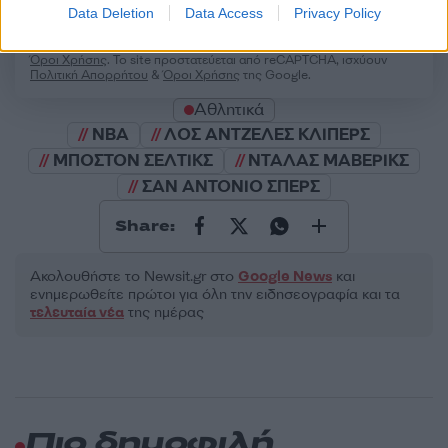
Υποβολή σχολίου
Data Deletion
Data Access
Privacy Policy
Όροι Χρήσης
. Το site προστατεύεται από reCAPTCHA, ισχύουν
Πολιτική Απορρήτου
&
Όροι Χρήσης
της Google.
Αθλητικά
NBA
ΛΟΣ ΑΝΤΖΕΛΕΣ ΚΛΙΠΕΡΣ
ΜΠΟΣΤΟΝ ΣΕΛΤΙΚΣ
ΝΤΑΛΑΣ ΜΑΒΕΡΙΚΣ
ΣΑΝ ΑΝΤΟΝΙΟ ΣΠΕΡΣ
Share:
Ακολουθήστε το Νewsit.gr στο
Google News
και
ενημερωθείτε πρώτοι για όλη την ειδησεογραφία και τα
τελευταία νέα
της ημέρας
Πιο δημοφιλή