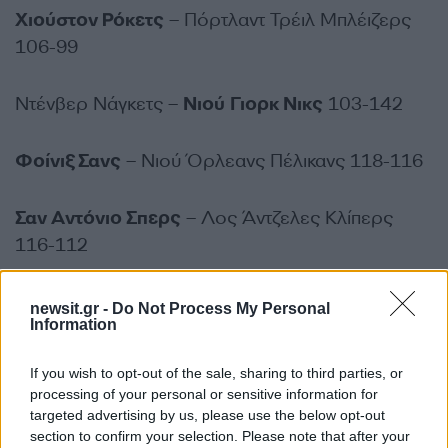
Χιούστον Ρόκετς
– Πόρτλαντ Τρέιλ Μπλέιζερς
106-99
Ντένβερ Νάγκετς –
Νιού Γιορκ Νικς
103-142
Φοίνιξ Σανς
– Νιού Όρλεανς Πέλικανς 118-116
Σαν Αντόνιο Σπερς
– Λος Άντζελες Κλίπερς
116-112
Λος Άντζελες Λέικερς
– Ιντιάνα Πέισερς 128-
newsit.gr -
Do Not Process My Personal
Information
117
ΔΙΑΦΗΜΙΣΗ
If you wish to opt-out of the sale, sharing to third parties, or
processing of your personal or sensitive information for
targeted advertising by us, please use the below opt-out
section to confirm your selection. Please note that after your