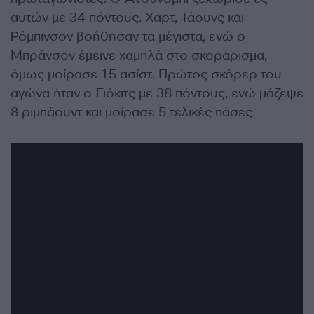
αυτών με 34 πόντους. Χαρτ, Τάουνς και
Ρόμπινσον βοήθησαν τα μέγιστα, ενώ ο
Μπράνσον έμεινε χαμηλά στο σκοράρισμα,
όμως μοίρασε 15 ασίστ. Πρώτος σκόρερ του
αγώνα ήταν ο Γιόκιτς με 38 πόντους, ενώ μάζεψε
8 ριμπάουντ και μοίρασε 5 τελικές πάσες.