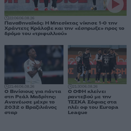
22:06
06.08.26
Παναθηναϊκός: Η Μπεσίκτας νίκησε 1-0 την
Χράντετς Κράλοβε και την «έσπρωξε» προς το
δρόμο του «τριφυλλιού»
21:46
06.08.26
21:30
06.08.26
Ο Βινίσιους για πάντα
Ο ΟΦΗ κλείνει
στη Ρεάλ Μαδρίτης:
ραντεβού με την
Ανανέωσε μέχρι το
ΤΣΣΚΑ Σόφιας στα
2032 ο Βραζιλιάνος
πλέι οφ του Europa
σταρ
League