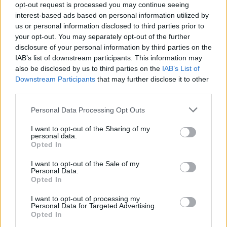
opt-out request is processed you may continue seeing
interest-based ads based on personal information utilized by
us or personal information disclosed to third parties prior to
your opt-out. You may separately opt-out of the further
disclosure of your personal information by third parties on the
IAB’s list of downstream participants. This information may
also be disclosed by us to third parties on the
IAB’s List of
Downstream Participants
that may further disclose it to other
third parties.
Please note that this website/app uses one or more Google
Personal Data Processing Opt Outs
Αν τα χάσατε
services and may gather and store information including but
not limited to your visit or usage behaviour. You may click to
I want to opt-out of the Sharing of my
personal data.
grant or deny consent to Google and its third-party tags to
Opted In
use your data for below specified purposes in below Google
consent section.
I want to opt-out of the Sale of my
Personal Data.
Opted In
I want to opt-out of processing my
Personal Data for Targeted Advertising.
Opted In
Formula 1: Στην pole
Ο Ντίλον Μπρουκς τ