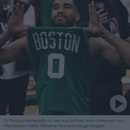
Ο Τέιτουμ πανηγυρίζει τη νίκη των Σέλτικς στην επστροφή του/
Mandatory Credit: Winslow Townson-Imagn Images