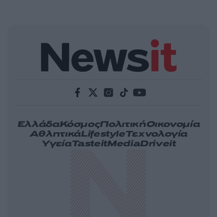
Ελλάδα
Κόσμος
Πολιτική
Οικονομία
Αθλητικά
Lifestyle
Τεχνολογία
Υγεία
Tasteit
Media
Driveit