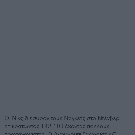
Οι Νικς διέσυραν τους Νάγκετς στο Ντένβερ
επικρατώντας 142-103 έχοντας πολλούς
πρωταγωνιστές. Ο Ανουνόμπι ξεχώρισε εξ’