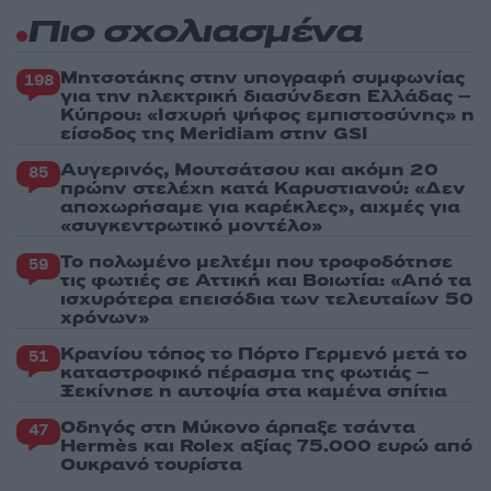
Πιο σχολιασμένα
Μητσοτάκης στην υπογραφή συμφωνίας
198
για την ηλεκτρική διασύνδεση Ελλάδας –
Κύπρου: «Ισχυρή ψήφος εμπιστοσύνης» η
είσοδος της Meridiam στην GSI
Αυγερινός, Μουτσάτσου και ακόμη 20
85
πρώην στελέχη κατά Καρυστιανού: «Δεν
αποχωρήσαμε για καρέκλες», αιχμές για
«συγκεντρωτικό μοντέλο»
Το πολωμένο μελτέμι που τροφοδότησε
59
τις φωτιές σε Αττική και Βοιωτία: «Από τα
ισχυρότερα επεισόδια των τελευταίων 50
χρόνων»
Κρανίου τόπος το Πόρτο Γερμενό μετά το
51
καταστροφικό πέρασμα της φωτιάς –
Ξεκίνησε η αυτοψία στα καμένα σπίτια
Οδηγός στη Μύκονο άρπαξε τσάντα
47
Hermès και Rolex αξίας 75.000 ευρώ από
Ουκρανό τουρίστα