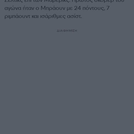
Σέλτικς επί των Μάβερικς. Πρώτος σκόρερ του
αγώνα ήταν ο Μπράουν με 24 πόντους, 7
ριμπάουντ και ισάριθμες ασίστ.
ΔΙΑΦΗΜΙΣΗ