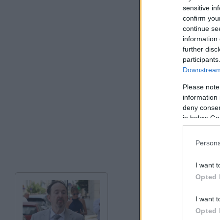
sensitive in
confirm you
continue se
information 
further disc
participants
Downstream 
Please note
information 
deny consent
in below Go
Persona
I want t
Opted 
I want t
Opted 