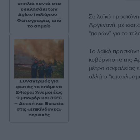
σπηλιά κοντά στο
εκκλησάκι των
Αγίων Ισιδώρων -
Σε λαϊκό προσκύνη
Φωτογραφίες από
Αργεντινή, με εκα
το σημείο
“παρών” για το τελ
Το λαϊκό προσκύνημ
κυβέρνησης της Αργ
μέτρα ασφαλείας εί
αλλά ο “κατακλυσμό
Συναγερμός για
φωτιές τα επόμενα
24ωρα: Άνεμοι έως
9 μποφόρ και 39°C
– Αττική και Βοιωτία
στις «επικίνδυνες»
περιοχές