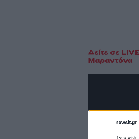
Δείτε σε LIV
Μαραντόνα
newsit.gr 
If you wish 