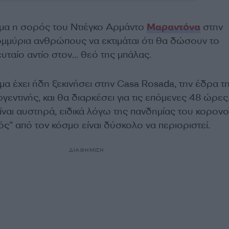
μα η σορός του Ντιέγκο Αρμάντο
Μαραντόνα
στην
τομμύρια ανθρώπους να εκτιμάται ότι θα δώσουν το
ευταίο αντίο στον… θεό της μπάλας.
α έχει ήδη ξεκινήσει στην Casa Rosada, την έδρα τ
εντινής, και θα διαρκέσει για τις επόμενες 48 ώρες
ναι αυστηρά, ειδικά λόγω της πανδημίας του κορονο
ς” από τον κόσμο είναι δύσκολο να περιοριστεί.
ΔΙΑΦΗΜΙΣΗ