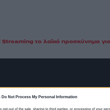
E Streaming το λαϊκό προσκύνημα γι
-
Do Not Process My Personal Information
to opt-out of the sale, sharing to third parties, or processing of your per