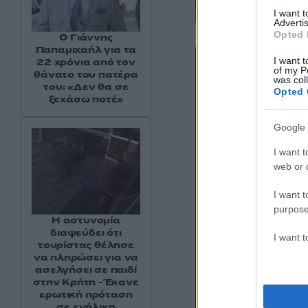
I want 
Advertis
Opted 
Ο Γιάννης
Παπαμιχαήλ για τα
I want t
22 χρόνια από τον
of my P
θάνατο του πατέρα
was col
του: «Δεν θα σε
Opted 
ξεχάσω ποτέ»
Google 
I want t
web or d
I want t
purpose
Η αστυνομία
διαψεύδει ότι
I want 
τουρίστας θέλησε
να πληρώσει για να
ασελγήσει σε παιδί
στην Κρήτη - Έκανε
ερωτική πρόταση
σε ενήλικη