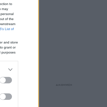
ection to
ou may
 personal
out of the
 downstream
B’s List of
er and store
to grant or
ed purposes
ΔΙΑΦΗΜΙΣΗ