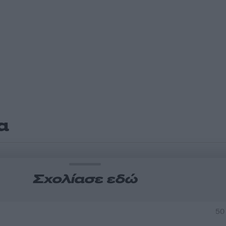
α
Σχολίασε εδώ
50