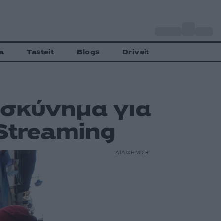
o
Αθήνα
34
C
a
Tasteit
Blogs
Driveit
οσκύνημα για
 Streaming
ΔΙΑΦΗΜΙΣΗ