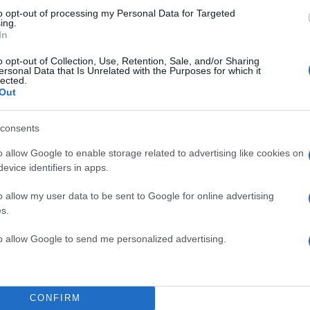
to opt-out of processing my Personal Data for Targeted
ing.
In
o opt-out of Collection, Use, Retention, Sale, and/or Sharing
ersonal Data that Is Unrelated with the Purposes for which it
lected.
Out
consents
o allow Google to enable storage related to advertising like cookies on
evice identifiers in apps.
o allow my user data to be sent to Google for online advertising
s.
to allow Google to send me personalized advertising.
CONFIRM