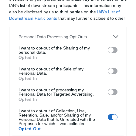
IAB’s list of downstream participants. This information may
also be disclosed by us to third parties on the
IAB’s List of
Downstream Participants
that may further disclose it to other
third parties.
Please note that this website/app uses one or more Google
Personal Data Processing Opt Outs
services and may gather and store information including but
not limited to your visit or usage behaviour. You may click to
I want to opt-out of the Sharing of my
personal data.
grant or deny consent to Google and its third-party tags to
Opted In
use your data for below specified purposes in below Google
consent section.
I want to opt-out of the Sale of my
Personal Data.
Opted In
I want to opt-out of processing my
Personal Data for Targeted Advertising.
Opted In
I want to opt-out of Collection, Use,
Retention, Sale, and/or Sharing of my
Personal Data that Is Unrelated with the
Purposes for which it was collected.
Opted Out