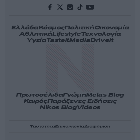
Ελλάδα
Κόσμος
Πολιτική
Οικονομία
Αθλητικά
Lifestyle
Τεχνολογία
Υγεία
Tasteit
Media
Driveit
Πρωτοσέλιδα
Γνώμη
Melas Blog
Καιρός
Παράξενες Ειδήσεις
Nikos Blog
Videos
Ταυτότητα
Επικοινωνία
Διαφήμιση