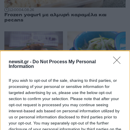
12:00
04.08.26
Frozen yogurt με αλμυρή καραμέλα και
pecans
newsit.gr -
Do Not Process My Personal
Information
08:00
04.08.26
12:00
03.08.26
Φιλέτο πάπιας με
Γαρίδες ceviche με
If you wish to opt-out of the sale, sharing to third parties, or
chutney ροδάκινο και
μάνγκο lime και τσίλι
processing of your personal or sensitive information for
τζίντζερ
targeted advertising by us, please use the below opt-out
section to confirm your selection. Please note that after your
opt-out request is processed you may continue seeing
ΔΙΑΦΗΜΙΣΗ
interest-based ads based on personal information utilized by
us or personal information disclosed to third parties prior to
your opt-out. You may separately opt-out of the further
disclosure of your personal information by third parties on the