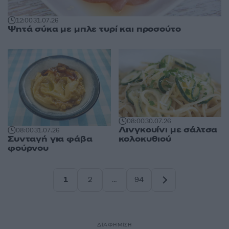
12:00
31.07.26
Ψητά σύκα με μπλε τυρί και προσούτο
08:00
30.07.26
Λινγκουίνι με σάλτσα
08:00
31.07.26
κολοκυθιού
Συνταγή για φάβα
φούρνου
1
2
…
94
Σελίδα
Σελίδα
Σελίδα
ΔΙΑΦΗΜΙΣΗ