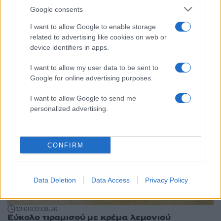
Google consents
I want to allow Google to enable storage
08:00
03.08.26
related to advertising like cookies on web or
Πίτσα gourmet με σύκα, κατσικίσιο τυρί και
λάδι τρούφας
device identifiers in apps.
I want to allow my user data to be sent to
Google for online advertising purposes.
I want to allow Google to send me
personalized advertising.
CONFIRM
Data Deletion
Data Access
Privacy Policy
12:00
02.08.26
Εύκολο τιραμισού με κρέμα λεμονιού