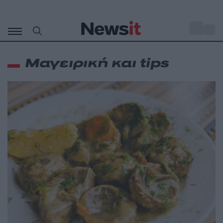
Μετάβαση
σε
o
27
περιεχόμενο
Μαγειρική και tips