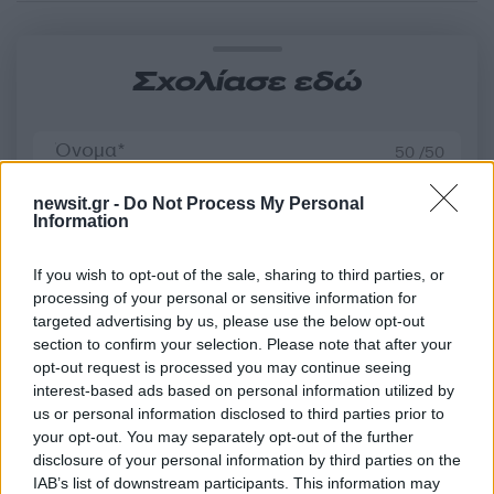
Σχολίασε εδώ
50 /50
newsit.gr -
Do Not Process My Personal
Information
If you wish to opt-out of the sale, sharing to third parties, or
2000 /2000
processing of your personal or sensitive information for
targeted advertising by us, please use the below opt-out
Υποβολή σχολίου
section to confirm your selection. Please note that after your
opt-out request is processed you may continue seeing
Όροι Χρήσης
. Το site προστατεύεται από reCAPTCHA, ισχύουν
interest-based ads based on personal information utilized by
Πολιτική Απορρήτου
&
Όροι Χρήσης
της Google.
us or personal information disclosed to third parties prior to
Ελλάδα
your opt-out. You may separately opt-out of the further
ΗΣΑΠ
ΠΕΡΙΣΣΟΣ
ΣΥΡΜΟΣ
disclosure of your personal information by third parties on the
IAB’s list of downstream participants. This information may