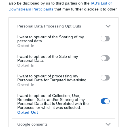
Share:
also be disclosed by us to third parties on the
IAB’s List of
Downstream Participants
that may further disclose it to other
third parties.
Ακολουθήστε το Νewsit.gr στο
Google News
και
ενημερωθείτε πρώτοι για όλη την ειδησεογραφία και τα
Please note that this website/app uses one or more Google
τελευταία νέα
της ημέρας
Personal Data Processing Opt Outs
services and may gather and store information including but
not limited to your visit or usage behaviour. You may click to
I want to opt-out of the Sharing of my
personal data.
grant or deny consent to Google and its third-party tags to
Opted In
use your data for below specified purposes in below Google
consent section.
I want to opt-out of the Sale of my
Personal Data.
Πιο δημοφιλή
Opted In
1
Τουρισμός για Όλους 2026: Σήμερα ανοίγει
I want to opt-out of processing my
η πλατφόρμα – Ποια ΑΦΜ προηγούνται
Personal Data for Targeted Advertising.
στις αιτήσεις
Opted In
2
Κυψέλη: Ο περίεργος ηλικιωμένος και το
I want to opt-out of Collection, Use,
ταξίδι στην Αράχωβα – Όσα ισχυρίστηκε ο
Retention, Sale, and/or Sharing of my
26χρονος για τον θάνατο της Βρετανίδας
Personal Data that Is Unrelated with the
Purposes for which it was collected.
3
Opted Out
Η φωτιά στη Δυτική Αττική, από την
κορυφή του Κιθαιρώνα – Το εντυπωσιακό
timelapse βίντεο
Google consents