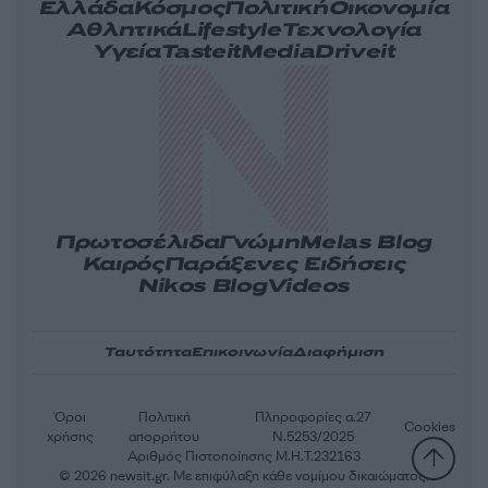
Ελλάδα
Κόσμος
Πολιτική
Οικονομία
Αθλητικά
Lifestyle
Τεχνολογία
Υγεία
Tasteit
Media
Driveit
Πρωτοσέλιδα
Γνώμη
Melas Blog
Καιρός
Παράξενες Ειδήσεις
Nikos Blog
Videos
Ταυτότητα
Επικοινωνία
Διαφήμιση
Όροι
Πολιτική
Πληροφορίες α.27
Cookies
χρήσης
απορρήτου
Ν.5253/2025
Αριθμός Πιστοποίησης Μ.Η.Τ.232163
© 2026 newsit.gr. Με επιφύλαξη κάθε νομίμου δικαιώματος.