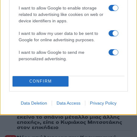
4
Νέο κύμα ζέστης από το Σαββατοκύριακο
I want to allow Google to enable storage
με 40άρια - Πολύ υψηλός κίνδυνος
related to advertising like cookies on web or
πυρκαγιάς σε Αττική, Εύβοια, Λέσβο και
Χίο σήμερα
device identifiers in apps.
5
Μύκονος: Βίντεο με τους αστυνομικούς να
I want to allow my user data to be sent to
εντοπίζουν την τσάντα Hermès και το
Google for online advertising purposes.
Rolex όπου άρπαξε Έλληνας οδηγός από
Ουκρανό τουρίστα
I want to allow Google to send me
personalized advertising.
Πιο σχολιασμένα
Μητσοτάκης στην υπογραφή συμφωνίας
178
CONFIRM
για την ηλεκτρική διασύνδεση Ελλάδας –
Κύπρου: «Ισχυρή ψήφος εμπιστοσύνης» η
είσοδος της Meridiam στην GSI
Data Deletion
Data Access
Privacy Policy
Το τελευταίο αντίο στον Γιάννη
134
Βαρβιτσιώτη: «Ήταν φτιαγμένος από
εκείνο το σπάνιο μέταλλο μιας άλλης
εποχής», είπε ο Κυριάκος Μητσοτάκης
στον επικήδειο