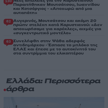
Νέες απώλειες για την Καρυστιανού:
130
Παραιτήθηκαν Μουτσάτσου, Ιωαννίδου
και Κοτσόργιος - «Αποχωρώ από μια
αυταπάτη»
Αυγερινός, Μουτσάτσου και ακόμη 20
62
πρώην στελέχη κατά Καρυστιανού: «Δεν
αποχωρήσαμε για καρέκλες», αιχμές για
«συγκεντρωτικό μοντέλο»
Συνελήφθη στην Ψάθα αδερφός
63
αντιδημάρχου - Έσπασε το μπλόκο της
ΕΛΑΣ και έπεσε με το αυτοκίνητό του
στα συντρίμμια του ελικοπτέρου
Ελλάδα: Περισσότερα
άρθρα