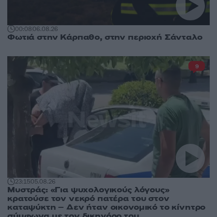
00:08
06.08.26
Φωτιά στην Κάρπαθο, στην περιοχή Σάνταλο
9
23:15
05.08.26
Μυστράς: «Για ψυχολογικούς λόγους»
κρατούσε τον νεκρό πατέρα του στον
καταψύκτη – Δεν ήταν οικονομικό το κίνητρο
σύμφωνα με τον δικηγόρο του