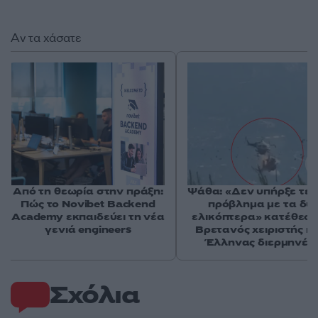
Αν τα χάσατε
Από τη θεωρία στην πράξη:
Ψάθα: «Δεν υπήρξε τεχ
Πώς το Novibet Backend
πρόβλημα με τα δύ
Academy εκπαιδεύει τη νέα
ελικόπτερα» κατέθεσα
γενιά engineers
Βρετανός χειριστής κα
Έλληνας διερμηνέα
Σχόλια