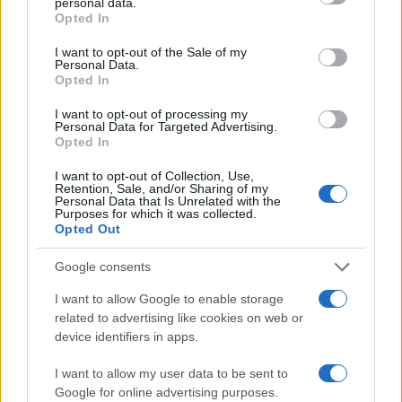
personal data.
grant or deny consent to Google and its third-party tags to
Opted In
Ανησυχία από το ξέσπασμα
Σοκαριστική υπόθεση 
use your data for below specified purposes in below Google
του ιού του Δυτικού Νείλου
Κρήτη: Τουρίστας ρωτ
consent section.
I want to opt-out of the Sale of my
με κρούσματα στην Αττική
πόσο να πληρώσει για
Personal Data.
- «Καμπανάκι» από τον
ασελγήσει σε 10χρο
Opted In
Ιατρικό Σύλλογο Αθηνών
κορίτσι - Το παιδί καθ
για την προστασία της
αμέριμνο σε αυλή
I want to opt-out of processing my
δημόσιας υγείας
επιχείρησης
Personal Data for Targeted Advertising.
Opted In
Σχόλια
I want to opt-out of Collection, Use,
Retention, Sale, and/or Sharing of my
Personal Data that Is Unrelated with the
Purposes for which it was collected.
Opted Out
Google consents
Σχολίασε εδώ
I want to allow Google to enable storage
related to advertising like cookies on web or
device identifiers in apps.
50 /50
I want to allow my user data to be sent to
Google for online advertising purposes.