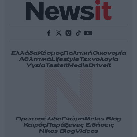
Ελλάδα
Κόσμος
Πολιτική
Οικονομία
Αθλητικά
Lifestyle
Τεχνολογία
Υγεία
Tasteit
Media
Driveit
Πρωτοσέλιδα
Γνώμη
Melas Blog
Καιρός
Παράξενες Ειδήσεις
Nikos Blog
Videos