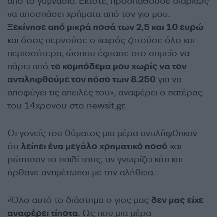
από το γυμνάσιο. Έκτοτε, προσπαθούσε διαρκώς
να αποσπάσει χρήματα από τον γιο μου.
Ξεκίνησε από μικρά ποσά των 2,5 και 10 ευρώ
και όσος περνούσε ο καιρός ζητούσε όλο και
περισσότερα, ώσπου έφτασε στο σημείο να
πάρει από
το κομπόδεμα μου χωρίς να τον
αντιληφθούμε τον πόσο των 8.250
για να
αποφύγει τις απειλές του», αναφέρει ο πατέρας
του 14χρονου στο newsit.gr.
Οι γονείς του θύματος μια μέρα αντιλήφθηκαν
ότι
λείπει ένα μεγάλο χρηματικό ποσό
και
ρώτησαν το παιδί τους, αν γνωρίζει κάτι και
ήρθανε αντιμέτωποι με την αλήθεια.
«Όλο αυτό το διάστημα ο γιος μας
δεν μας είχε
αναφέρει τίποτα
. Ως που μια μέρα