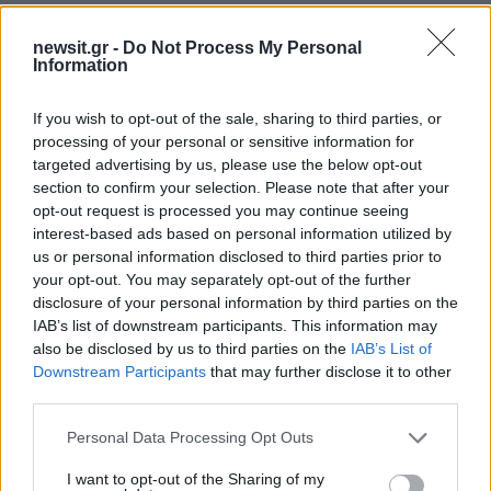
newsit.gr -
Do Not Process My Personal
Information
If you wish to opt-out of the sale, sharing to third parties, or
processing of your personal or sensitive information for
targeted advertising by us, please use the below opt-out
section to confirm your selection. Please note that after your
opt-out request is processed you may continue seeing
interest-based ads based on personal information utilized by
us or personal information disclosed to third parties prior to
your opt-out. You may separately opt-out of the further
Αν τα χάσατε
disclosure of your personal information by third parties on the
IAB’s list of downstream participants. This information may
also be disclosed by us to third parties on the
IAB’s List of
Downstream Participants
that may further disclose it to other
third parties.
Please note that this website/app uses one or more Google
Personal Data Processing Opt Outs
services and may gather and store information including but
not limited to your visit or usage behaviour. You may click to
I want to opt-out of the Sharing of my