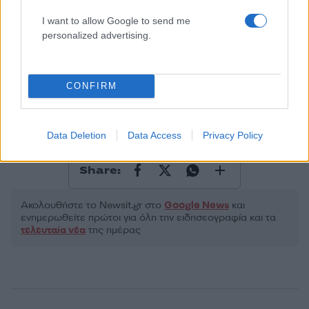
I want to allow Google to send me
2000 /2000
personalized advertising.
Υποβολή σχολίου
CONFIRM
Όροι Χρήσης
. Το site προστατεύεται από reCAPTCHA, ισχύουν
Πολιτική Απορρήτου
&
Όροι Χρήσης
της Google.
Ελλάδα
Data Deletion
Data Access
Privacy Policy
ΑΜΑΛΙΑΔΑ
ΕΚΦΟΒΙΣΜΟΣ
Share:
Ακολουθήστε το Νewsit.gr στο
Google News
και
ενημερωθείτε πρώτοι για όλη την ειδησεογραφία και τα
τελευταία νέα
της ημέρας