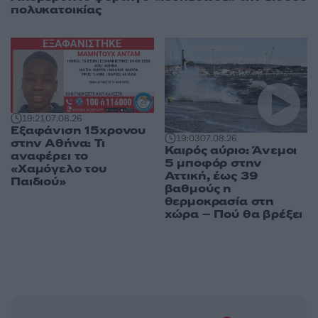
πολυκατοικίας
19:21
07.08.26
Εξαφάνιση 15χρονου
19:03
07.08.26
στην Αθήνα: Τι
Καιρός αύριο: Άνεμοι
αναφέρει το
5 μποφόρ στην
«Χαμόγελο του
Αττική, έως 39
Παιδιού»
βαθμούς η
θερμοκρασία στη
χώρα – Πού θα βρέξει