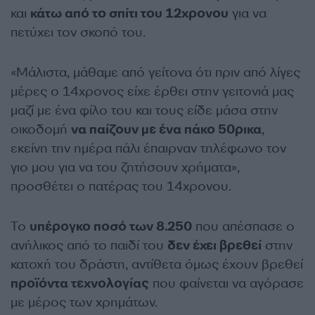
και
κάτω από το σπίτι του 12χρονου
για να
πετύχει τον σκοπό του.
«Μάλιστα, μάθαμε από γείτονα ότι πριν από λίγες
μέρες ο 14χρονος είχε έρθει στην γειτονιά μας
μαζί με ένα φίλο του και τους είδε μάσα στην
οικοδομή
να παίζουν με ένα πάκο 50ρικα
,
εκείνη την ημέρα πάλι έπαιρναν τηλέφωνο τον
γιο μου για να του ζητήσουν χρήματα»,
προσθέτει ο πατέρας του 14χρονου.
Το
υπέρογκο ποσό των 8.250
που απέσπασε ο
ανήλικος από το παιδί του
δεν έχει βρεθεί
στην
κατοχή του δράστη, αντίθετα όμως έχουν βρεθεί
προϊόντα τεχνολογίας
που φαίνεται να αγόρασε
με μέρος των χρημάτων.