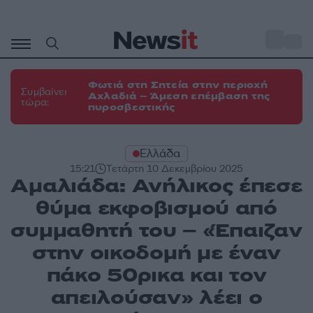
Μετάβαση
σε
o
31
περιεχόμενο
Φωτιά στη Σητεία στην περιοχή
Συμβαίνει
Αχλαδιά – Άμεση επέμβαση της
τώρα:
πυροσβεστικής
Ελλάδα
15:21
Τετάρτη 10 Δεκεμβρίου 2025
Αμαλιάδα: Ανήλικος έπεσε
θύμα εκφοβισμού από
συμμαθητή του – «Έπαιζαν
στην οικοδομή με έναν
πάκο 50ρικα και τον
απειλούσαν» λέει ο