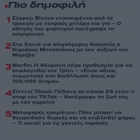
Πιο δημοφιλή
1
Σέρρες: Βίντεο ντοκουμέντο από το
τροχαίο με νεκρούς μητέρα και γιο – Ο
οδηγός του φορτηγού κατέγραψε τη
σύγκρουση
2
Στα Χανιά για ολιγοήμερες διακοπές ο
Κυριάκος Μητσοτάκης με την σύζυγό του
Μαρέβα
3
Marfin: Η 46χρονη πήρε προθεσμία για να
απολογηθεί την Τρίτη – «Είναι αθώα,
συμμετείχε στη διαδήλωση όπως και
100.000 άτομα»
4
Σίντνεϊ Τάουλ: Πέθανε σε ηλικία 26 ετών η
σταρ του TikTok – Kατέγραφε τη ζωή της
με τον καρκίνο
5
Μεταφορές χρημάτων: Πότε μπορεί να
θεωρηθούν δωρεές και να επιβληθεί φόρος
– Τι ισχυεί για τις γονικές παροχές