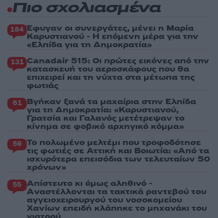
Πιο σχολιασμένα
Έφυγαν οι συνεργάτες, μένει η Μαρία
184
Καρυστιανού - Η επόμενη μέρα για την
«Ελπίδα για τη Δημοκρατία»
Canadair 515: Οι πρώτες εικόνες από την
131
κατασκευή του αεροσκάφους που θα
επιχειρεί και τη νύχτα στα μέτωπα της
φωτιάς
Βγήκαν ξανά τα μαχαίρια στην Ελπίδα
61
για τη Δημοκρατία: «Καρυστιανού,
Γρατσία και Γαλανός μετέτρεψαν το
κίνημα σε φοβικό αρχηγικό κόμμα»
Το πολωμένο μελτέμι που τροφοδότησε
59
τις φωτιές σε Αττική και Βοιωτία: «Από τα
ισχυρότερα επεισόδια των τελευταίων 50
χρόνων»
Απίστευτο κι όμως αληθινό -
55
Aναστέλλονται τα τακτικά ραντεβού του
αγγειοχειρουργού του νοσοκομείου
Χανίων επειδή κλάπηκε το μηχανάκι του
γιατρού