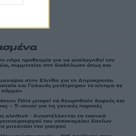
ασμένα
νη πήρε προθεσμία για να απολογηθεί την
αθώα, συμμετείχε στη διαδήλωση όπως και
μαχαίρια στην Ελπίδα για τη Δημοκρατία:
ρατσία και Γαλανός μετέτρεψαν το κίνημα σε
ό κόμμα»
άτων: Πότε μπορεί να θεωρηθούν δωρεές και
ος – Τι ισχυεί για τις γονικές παροχές
ως αληθινό - Aναστέλλονται τα τακτικά
γειοχειρουργού του νοσοκομείου Χανίων
το μηχανάκι του γιατρού