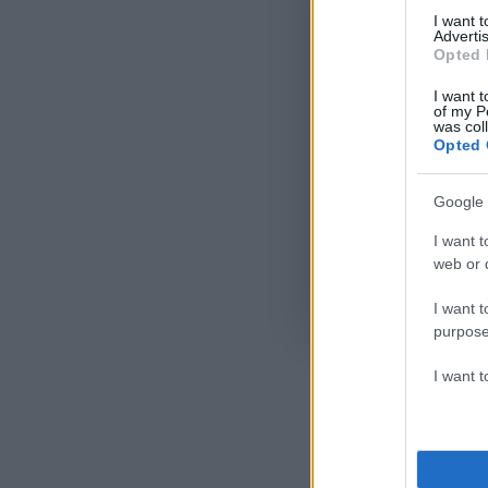
I want 
Advertis
Opted 
I want t
of my P
was col
Opted 
Google 
I want t
web or d
Όροι Χρήσης
. Το site π
I want t
Google.
purpose
I want 
Ακολου