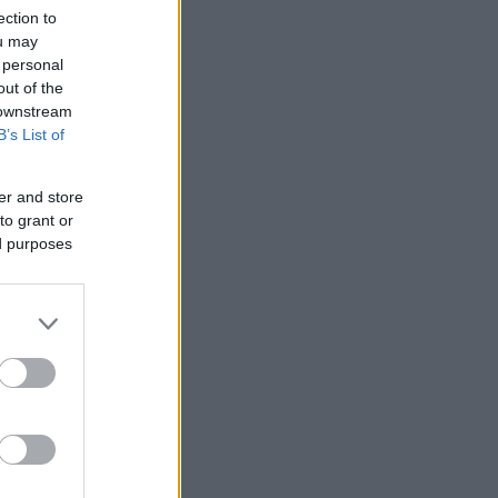
ection to
ou may
 personal
out of the
 downstream
B’s List of
er and store
to grant or
ed purposes