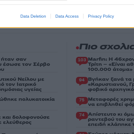
 για όλη την ειδησεογραφία και τα
τελευταία νέα
της
ς
Data Deletion
Data Access
Privacy Policy
Πιο σχολι
 ήταν σαν
Marfin: Η 46χρο
103
ου έσωσε τον Σέρβο
Τρίτη – «Είναι 
ου
100.000 άτομα»
υτικού Νείλου με
Βγήκαν ξανά τα 
94
ό τον Ιατρικό
«Καρυστιανού, Γ
ημόσιας υγείας
φοβικό αρχηγικ
ώθηκε πολυκατοικία
Μεταφορές χρημ
75
να επιβληθεί φόρ
Απίστευτο κι όμ
74
ε και δολοφονούσε
ραντεβού του αγ
ε ελεύθερος
επειδή κλάπηκε 