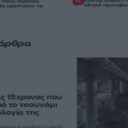
Σούπερ μάρκετ: 
 Ποιες περιοχές
61
εθνική πρωτοβου
 θα κρατήσουν τα
 άρθρα
ας 15χρονος που
ό το τσουνάμι
ολογία της
αίνεται να τοποθετεί την έκρηξη