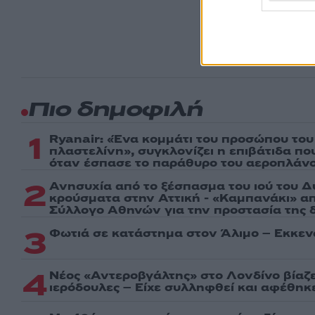
πρώτοι
ημέρα
Πιο δημοφιλή
1
Ryanair: «Ένα κομμάτι του προσώπου του
πλαστελίνη», συγκλονίζει η επιβάτιδα π
όταν έσπασε το παράθυρο του αεροπλάν
2
Ανησυχία από το ξέσπασμα του ιού του Δ
κρούσματα στην Αττική - «Καμπανάκι» απ
Σύλλογο Αθηνών για την προστασία της δ
3
Φωτιά σε κατάστημα στον Άλιμο – Εκκεν
4
Νέος «Αντεροβγάλτης» στο Λονδίνο βίαζ
ιερόδουλες – Είχε συλληφθεί και αφέθηκ