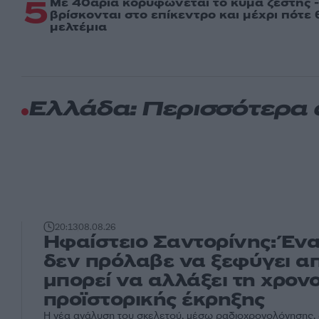
5
Με 40άρια κορυφώνεται το κύμα ζέστης -
βρίσκονται στο επίκεντρο και μέχρι πότε
μελτέμια
Ελλάδα: Περισσότερα
20:13
08.08.26
Ηφαίστειο Σαντορίνης: Έν
δεν πρόλαβε να ξεφύγει απ
μπορεί να αλλάξει τη χρον
προϊστορικής έκρηξης
Η νέα ανάλυση του σκελετού, μέσω ραδιοχρονολόγησης, φ