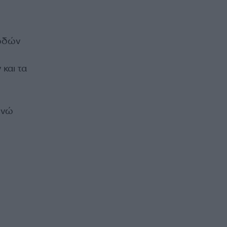
λωδών
 και τα
ενώ