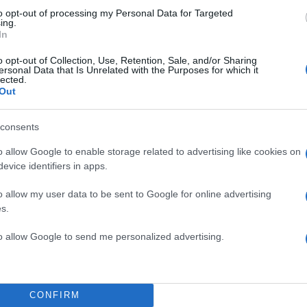
Σχολίασε εδώ
to opt-out of processing my Personal Data for Targeted
ing.
In
50
o opt-out of Collection, Use, Retention, Sale, and/or Sharing
ersonal Data that Is Unrelated with the Purposes for which it
lected.
Out
consents
2000 /
o allow Google to enable storage related to advertising like cookies on
Υποβολή σχολίου
evice identifiers in apps.
ροστατεύεται από reCAPTCHA, ισχύουν
Πολιτική Απορρήτου
&
Όροι Χρήσης
της
o allow my user data to be sent to Google for online advertising
s.
Ελλάδα
to allow Google to send me personalized advertising.
ΑΠΑΓΟΡΕΥΤΙΚΟ ΑΠΟΠΛΟΥ
Share:
CONFIRM
θήστε το Νewsit.gr στο
Google News
και ενημερωθείτε