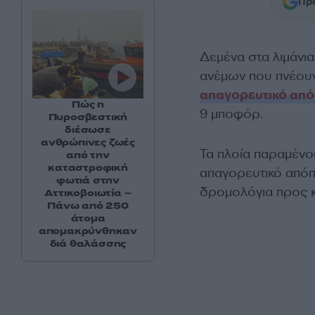
Προ
Δεμένα στα λιμάνι
ανέμων που πνέουν
απαγορευτικό απ
Πώς η
9 μποφόρ.
Πυροσβεστική
διέσωσε
ανθρώπινες ζωές
Τα πλοία παραμένο
από την
καταστροφική
απαγορευτικό απόπλ
φωτιά στην
δρομολόγια προς κ
Αττικοβοιωτία –
Πάνω από 250
άτομα
απομακρύνθηκαν
διά θαλάσσης