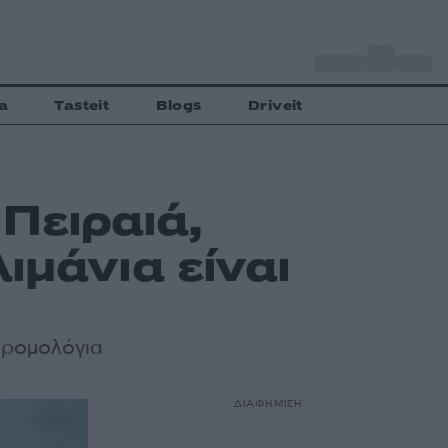
o
Αθήνα
33
C
a
Tasteit
Blogs
Driveit
Πειραιά,
ιμάνια είναι
δρομολόγια
ΔΙΑΦΗΜΙΣΗ