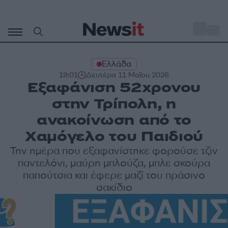
Μετάβαση
σε
o
35
περιεχόμενο
Ελλάδα
19:01
Δευτέρα 11 Μαΐου 2026
Εξαφάνιση 52χρονου
στην Τρίπολη, η
ανακοίνωση από το
Χαμόγελο του Παιδιού
Την ημέρα που εξαφανίστηκε φορούσε τζιν
παντελόνι, μαύρη μπλούζα, μπλε σκούρα
παπούτσια και έφερε μαζί του πράσινο
σακίδιο