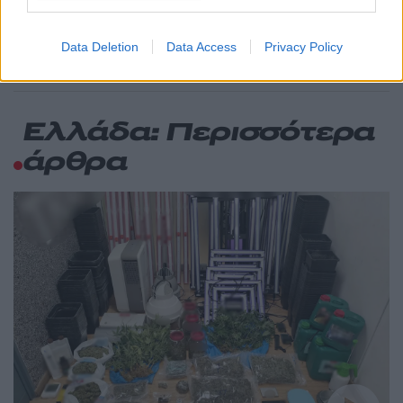
60
916 προϊόντα στην εθνική πρωτοβουλία,
ανάμεσά τους 130 σχολικά
Data Deletion
Data Access
Privacy Policy
Ελλάδα: Περισσότερα
άρθρα