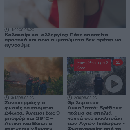
14:02
08.08.26
Καλοκαίρι και αλλεργίες: Πότε απαιτείται
προσοχή και ποια συμπτώματα δεν πρέπει να
αγνοούμε
Ανανεώθηκε πριν 2
21
ώρες
13:43
08.08.26
12:39
08.08.26
Συναγερμός για
Θρίλερ στον
φωτιές τα επόμενα
Λυκαβηττό: Βρέθηκε
24ωρα: Άνεμοι έως 9
πτώμα σε σπηλιά
μποφόρ και 39°C –
κοντά στο εκκλησάκι
Αττική και Βοιωτία
των Αγίων Ισιδώρων -
στις «επικίνδυνες»
Φωτογραφίες από το