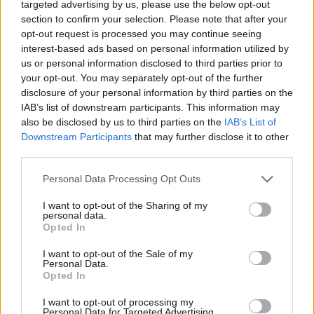
targeted advertising by us, please use the below opt-out
Πιο δημοφιλή
section to confirm your selection. Please note that after your
opt-out request is processed you may continue seeing
1
Σοκαριστική υπόθεση στην Κρήτη:
interest-based ads based on personal information utilized by
Τουρίστας ρωτούσε πόσο να πληρώσει για
us or personal information disclosed to third parties prior to
να ασελγήσει σε 10χρονο κορίτσι - Το παιδί
καθόταν αμέριμνο σε αυλή επιχείρησης
your opt-out. You may separately opt-out of the further
disclosure of your personal information by third parties on the
2
Δεν ήταν μόνο η ταχύτητα που οδήγησε
IAB’s list of downstream participants. This information may
στο τροχαίο στις Σέρρες με νεκρούς μητέρα
also be disclosed by us to third parties on the
IAB’s List of
και γιο - «Ίσως κάτι απέσπασε την προσοχή
του οδηγού» λέει πραγματογνώμονας
Downstream Participants
that may further disclose it to other
third parties.
3
Ανησυχία από το ξέσπασμα του ιού του
Δυτικού Νείλου με κρούσματα στην Αττική
Please note that this website/app uses one or more Google
Personal Data Processing Opt Outs
- «Καμπανάκι» από τον Ιατρικό Σύλλογο
services and may gather and store information including but
Αθηνών για την προστασία της δημόσιας
υγείας
not limited to your visit or usage behaviour. You may click to
I want to opt-out of the Sharing of my
personal data.
grant or deny consent to Google and its third-party tags to
4
Opted In
Πέθανε ο Γουίλιαμ Όρμπιτ, παραγωγός του
use your data for below specified purposes in below Google
εμβληματικού άλμπουμ της Μαντόνα «Ray
consent section.
of Light»
I want to opt-out of the Sale of my
Personal Data.
5
Ryanair: «Ένα κομμάτι του προσώπου του
Opted In
ήταν σαν πλαστελίνη», συγκλονίζει η
επιβάτιδα που έσωσε τον Σέρβο όταν
I want to opt-out of processing my
έσπασε το παράθυρο του αεροπλάνου
Personal Data for Targeted Advertising.