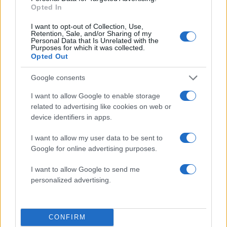
Opted In
I want to opt-out of Collection, Use,
Πιο σχολιασμένα
Retention, Sale, and/or Sharing of my
Personal Data that Is Unrelated with the
Purposes for which it was collected.
Marfin: Η 46χρονη πήρε προθεσμία για
Opted Out
101
να απολογηθεί την Τρίτη – «Είναι αθώα,
συμμετείχε στη διαδήλωση όπως και
Google consents
100.000 άτομα»
I want to allow Google to enable storage
Βγήκαν ξανά τα μαχαίρια στην Ελπίδα
94
για τη Δημοκρατία: «Καρυστιανού,
related to advertising like cookies on web or
Γρατσία και Γαλανός μετέτρεψαν το
device identifiers in apps.
κίνημα σε φοβικό αρχηγικό κόμμα»
I want to allow my user data to be sent to
Μεταφορές χρημάτων: Πότε μπορεί να
72
θεωρηθούν δωρεές και να επιβληθεί
Google for online advertising purposes.
φόρος – Τι ισχυεί για τις γονικές παροχές
I want to allow Google to send me
Απίστευτο κι όμως αληθινό -
70
personalized advertising.
Aναστέλλονται τα τακτικά ραντεβού του
αγγειοχειρουργού του νοσοκομείου
Χανίων επειδή κλάπηκε το μηχανάκι του
γιατρού
CONFIRM
Σούπερ μάρκετ: Νέες μειώσεις τιμών –