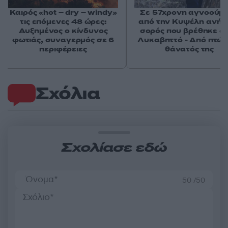
Καιρός «hot – dry – windy»
Σε 57χρονη αγνοούμ
τις επόμενες 48 ώρες:
από την Κυψέλη ανήκε
Αυξημένος ο κίνδυνος
σορός που βρέθηκε σ
φωτιάς, συναγερμός σε 6
Λυκαβηττό - Από πτώσ
περιφέρειες
θάνατός της
Σχόλια
Σχολίασε εδώ
50 /50