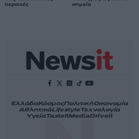
περιοχές
σημείο
Ελλάδα
Κόσμος
Πολιτική
Οικονομία
Αθλητικά
Lifestyle
Τεχνολογία
Υγεία
Tasteit
Media
Driveit