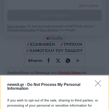
2000 /2000
Υποβολή σχολίου
Όροι Χρήσης
. Το site προστατεύεται από reCAPTCHA, ισχύουν
Πολιτική Απορρήτου
&
Όροι Χρήσης
της Google.
Ελλάδα
ΕΞΑΦΑΝΙΣΗ
ΤΡΙΠΟΛΗ
ΧΑΜΟΓΕΛΟ ΤΟΥ ΠΑΙΔΙΟΥ
Share:
Ακολουθήστε το Νewsit.gr στο
Google News
και
ενημερωθείτε πρώτοι για όλη την ειδησεογραφία και τα
τελευταία νέα
της ημέρας
newsit.gr -
Do Not Process My Personal
Information
If you wish to opt-out of the sale, sharing to third parties, or
processing of your personal or sensitive information for