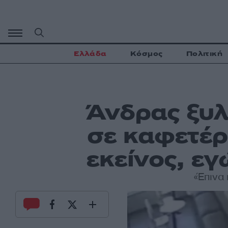
Μετάβαση
σε
περιεχόμενο
Ελλάδα
Κόσμος
Πολιτική
Άνδρας ξυλ
σε καφετέρ
εκείνος, εγ
«Έπινα 