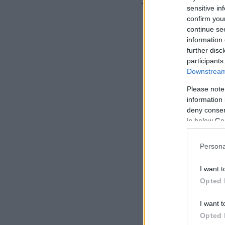
Όπως φαίνεται από
sensitive in
δίνοντας μια εικόν
confirm you
continue se
information 
further disc
participants
Downstream 
Please note
information 
deny consent
in below Go
Persona
I want t
Opted 
I want t
Opted 