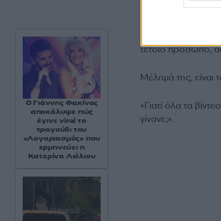
«Απλά εντάξει τώρα 
ήμουνα σε μια φάσ
τέτοιο πρόσωπο, ας
Μέλημά της, είναι 
Ο Γιάννης Φακίνος
«Γιατί όλα τα βίντε
αποκάλυψε πώς
γίνανε;».
έγινε viral το
τραγούδι του
«Λογαριασμός» που
ερμηνεύει η
Κατερίνα Λιόλιου