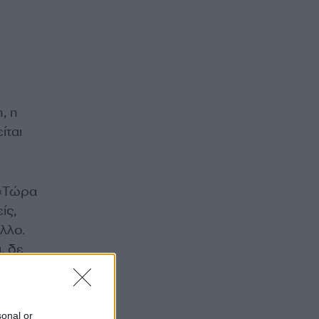
, η
ίται
 «Τώρα
ίς,
λλο.
, δε
και να
sonal or