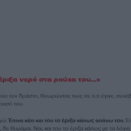
έριξα νερό στα ρούχα του…»
ύει τον δράστη, θεωρώντας πως σε ό,τι έγινε, συνέ
δρασή του.
εγώ.
Έπινα κάτι και του το έριξα κάπως απάνω του.
Έπ
έ, δε θυμάμαι. Ναι, και του το έριξα κάπως με τα λόγι