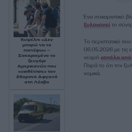
Ένα σοκαριστικό βί
ξυλοκοπεί
τη σύντ
Κυψέλη: «Δεν
Το περιστατικό που
μπορώ να το
06.05.2026 με τις
πιστέψω» –
Σοκαρισμένο το
νεαρή
κοπέλα από
ζευγάρι
Παρά το ότι την ξυ
Αμερικανών που
«υιοθέτησε» τον
νομικά.
26χρονο Αφγανό
στη Λέσβο