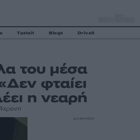
o
Αθήνα
30
C
a
Tasteit
Blogs
Driveit
λα του μέσα
«Δεν φταίει
λέει η νεαρή
 24χρονη
ΔΙΑΦΗΜΙΣΗ