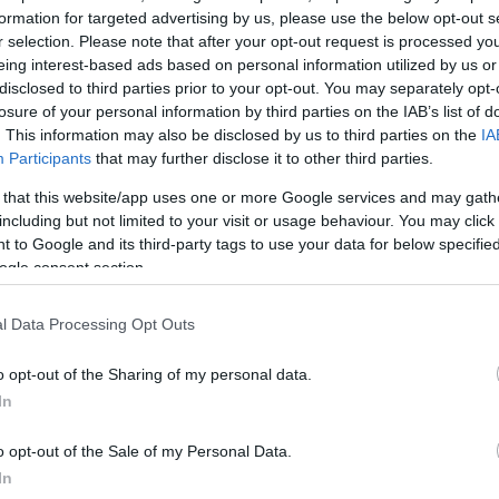
 αυτά που λέει, προσπαθεί να
προστατεύσει
τον δρά
formation for targeted advertising by us, please use the below opt-out s
α που δεν έχει καμία σχέση με όσα φαίνονται στο βίντ
r selection. Please note that after your opt-out request is processed y
eing interest-based ads based on personal information utilized by us or
disclosed to third parties prior to your opt-out. You may separately opt-
ΔΙΑΦΗΜΙΣΗ
losure of your personal information by third parties on the IAB’s list of
. This information may also be disclosed by us to third parties on the
IA
Participants
that may further disclose it to other third parties.
 that this website/app uses one or more Google services and may gath
including but not limited to your visit or usage behaviour. You may click 
 to Google and its third-party tags to use your data for below specifi
ogle consent section.
l Data Processing Opt Outs
o opt-out of the Sharing of my personal data.
In
o opt-out of the Sale of my Personal Data.
In