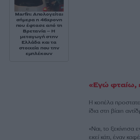
Marfin: Απολογείται
σήμερα η 46χρονη
που έφτασε από τη
Βρετανία – Η
μεταγωγή στην
Ελλάδα και τα
στοιχεία που την
εμπλέκουν
«Εγώ φταίω, 
Η κοπέλα προστατε
ίδια στη βίαιη αντί
«Ναι, το ξεκίνησα 
εκεί κάτι, έναν καφ