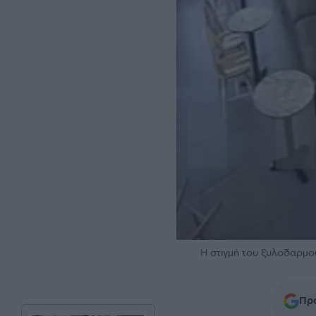
Η στιγμή του ξυλοδαρμο
Προ