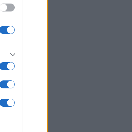
τό
ια