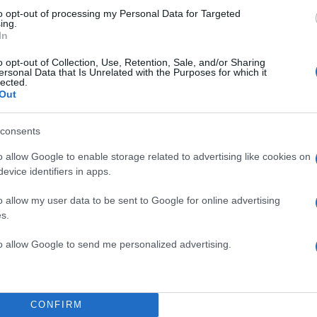
to opt-out of processing my Personal Data for Targeted
ing.
In
o opt-out of Collection, Use, Retention, Sale, and/or Sharing
ersonal Data that Is Unrelated with the Purposes for which it
lected.
Out
consents
o allow Google to enable storage related to advertising like cookies on
evice identifiers in apps.
o allow my user data to be sent to Google for online advertising
ν υπάρχει κάτι. Το παιδί εντάξει είχαμε… καταρχάς αυ
s.
ο βίντεο δε δείξανε ποιος
ξεκίνησε,
τι έγινε. Η αλήθε
to allow Google to send me personalized advertising.
κίνησα κάπως».
ν η πρώτη φορά που η κατάσταση ξέφυγε. Μετά το
CONFIRM
 κάλεσε την αστυνομία και ξαφνικά είδε τα βίντεο.