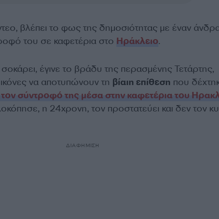
ντεο, βλέπει το φως της δημοσιότητας με έναν άνδρ
ροφό του σε καφετέρια στο
Ηράκλειο
.
 σοκάρει, έγινε το βράδυ της περασμένης Τετάρτης,
 εικόνες να αποτυπώνουν τη
βίαιη επίθεση
που δέχτηκ
 τον σύντροφό της μέσα στην καφετέρια του Ηρακ
λοκόπησε, η 24χρονη, τον προστατεύει και δεν τον κ
ΔΙΑΦΗΜΙΣΗ