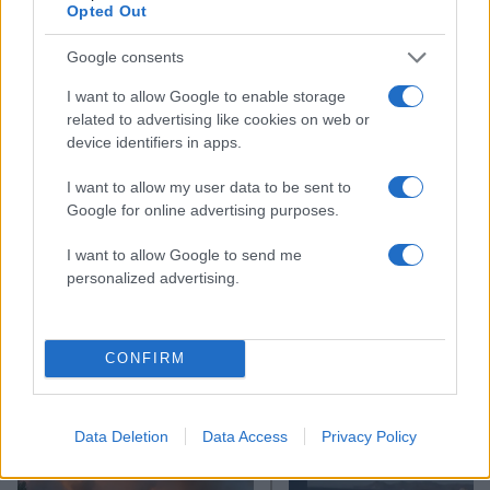
Opted Out
ξέρω» προσέθεσε, αναζητώντας απαντήσεις.
Google consents
ΔΙΑΦΗΜΙΣΗ
I want to allow Google to enable storage
related to advertising like cookies on web or
device identifiers in apps.
I want to allow my user data to be sent to
Google for online advertising purposes.
I want to allow Google to send me
personalized advertising.
CONFIRM
Αν τα χάσατε
Data Deletion
Data Access
Privacy Policy