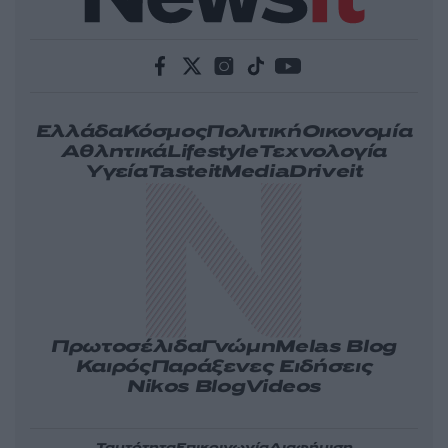
Ελλάδα
Κόσμος
Πολιτική
Οικονομία
Αθλητικά
Lifestyle
Τεχνολογία
Υγεία
Tasteit
Media
Driveit
Πρωτοσέλιδα
Γνώμη
Melas Blog
Καιρός
Παράξενες Ειδήσεις
Nikos Blog
Videos