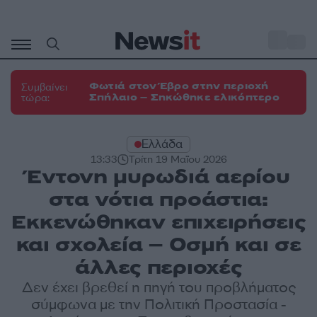
Μετάβαση
σε
o
33
περιεχόμενο
Φωτιά στον Έβρο στην περιοχή
Συμβαίνει
Σπήλαιο – Σηκώθηκε ελικόπτερο
τώρα:
Ελλάδα
13:33
Τρίτη 19 Μαΐου 2026
Έντονη μυρωδιά αερίου
στα νότια προάστια:
Εκκενώθηκαν επιχειρήσεις
και σχολεία – Οσμή και σε
άλλες περιοχές
Δεν έχει βρεθεί η πηγή του προβλήματος
σύμφωνα με την Πολιτική Προστασία -