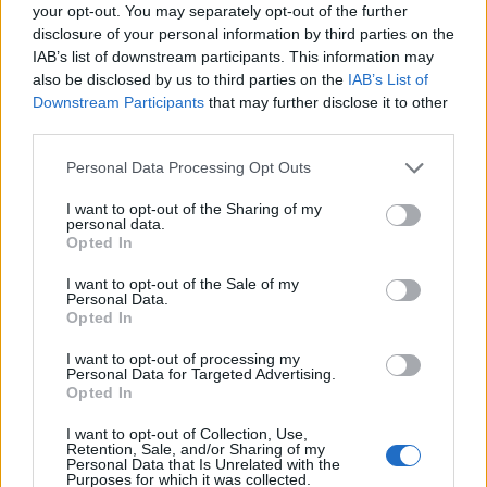
Από την υπηρεσία του ΠΕΡΠΑ (Περιορισμός
your opt-out. You may separately opt-out of the further
Ρύπανσης και Εξοικονόμηση Πετρελαίου &
disclosure of your personal information by third parties on the
Αερίου) πάντως έχει δοθεί η διαβεβαίωση προς
IAB’s list of downstream participants. This information may
also be disclosed by us to third parties on the
IAB’s List of
τον Δήμο ότι η οσμή δεν είναι αποτέλεσμα
Downstream Participants
that may further disclose it to other
επικίνδυνης περιβαλλοντικής ρύπανσης.
third parties.
Please note that this website/app uses one or more Google
Personal Data Processing Opt Outs
Η μέχρι τώρα σύσταση είναι η παραμονή σε
services and may gather and store information including but
χώρους με κλειστά παράθυρα».
not limited to your visit or usage behaviour. You may click to
I want to opt-out of the Sharing of my
personal data.
grant or deny consent to Google and its third-party tags to
Opted In
use your data for below specified purposes in below Google
Κάτοικος της περιοχής μίλησε στο Orange Press
consent section.
I want to opt-out of the Sale of my
Agency για τη χαρακτηριστική δυσοσμία πως
Personal Data.
Opted In
έγινε πιο έντονη κατά τις 12 και πως κατά
διαστήματα υποχωρεί και επανέρχεται και πως
I want to opt-out of processing my
Personal Data for Targeted Advertising.
«μύριζε έντονα». Μια γυναίκα που διαμένει στην
Opted In
πολυκατοικία του, είπε ότι «κάτι μυρίζει, κάτι
I want to opt-out of Collection, Use,
καίγεται», ενώ μια άλλη ένοικος εμφάνισε
Retention, Sale, and/or Sharing of my
Personal Data that Is Unrelated with the
ζαλάδες. «Δεν ξέρω τι ακριβώς είχε συμβεί, δεν
Purposes for which it was collected.