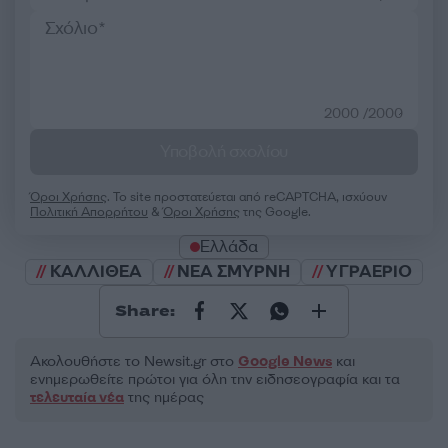
2000 /2000
Υποβολή σχολίου
Όροι Χρήσης
. Το site προστατεύεται από reCAPTCHA, ισχύουν
Πολιτική Απορρήτου
&
Όροι Χρήσης
της Google.
Ελλάδα
ΚΑΛΛΙΘΕΑ
ΝΕΑ ΣΜΥΡΝΗ
ΥΓΡΑΕΡΙΟ
Share:
Ακολουθήστε το Νewsit.gr στο
Google News
και
ενημερωθείτε πρώτοι για όλη την ειδησεογραφία και τα
τελευταία νέα
της ημέρας