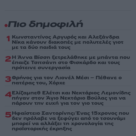
Πιο δημοφιλή
1
Κωνσταντίνος Αργυρός και Αλεξάνδρα
Νίκα κάνουν διακοπές με πολυτελές γιοτ
με τα δύο παιδιά τους
2
Η Άννα Βίσση ξετρελάθηκε με μπάντα που
έπαιζε Τσιτσάνη στο Φισκάρδο και τους
πρότεινε συνεργασία
3
Θρήνος για τον Λιονέλ Μέσι – Πέθανε ο
πατέρας του, Χόρχε
4
Ελίζαμπεθ Ελέτσι και Νεκτάριος Λεμονίδης
πήγαν στον Άγιο Νεκτάριο Βούλας για να
πάρουν την ευχή για τον γιο τους
5
Ηφαίστειο Σαντορίνης: Ένας 15χρονος που
δεν πρόλαβε να ξεφύγει από το τσουνάμι
μπορεί να αλλάξει τη χρονολογία της
προϊστορικής έκρηξης