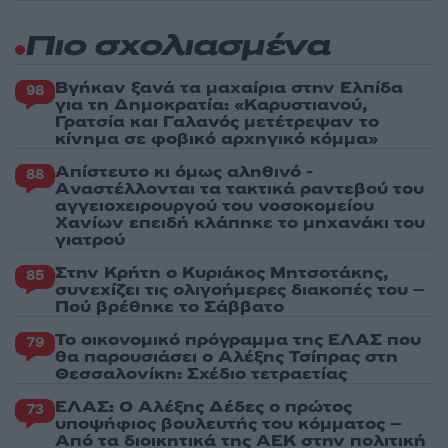
Πιο σχολιασμένα
Βγήκαν ξανά τα μαχαίρια στην Ελπίδα
98
για τη Δημοκρατία: «Καρυστιανού,
Γρατσία και Γαλανός μετέτρεψαν το
κίνημα σε φοβικό αρχηγικό κόμμα»
Απίστευτο κι όμως αληθινό -
88
Aναστέλλονται τα τακτικά ραντεβού του
αγγειοχειρουργού του νοσοκομείου
Χανίων επειδή κλάπηκε το μηχανάκι του
γιατρού
Στην Κρήτη ο Κυριάκος Μητσοτάκης,
85
συνεχίζει τις ολιγοήμερες διακοπές του –
Πού βρέθηκε το Σάββατο
Το οικονομικό πρόγραμμα της ΕΛΑΣ που
79
θα παρουσιάσει ο Αλέξης Τσίπρας στη
Θεσσαλονίκη: Σχέδιο τετραετίας
ΕΛΑΣ: Ο Αλέξης Δέδες ο πρώτος
73
υποψήφιος βουλευτής του κόμματος –
Από τα διοικητικά της ΑΕΚ στην πολιτική