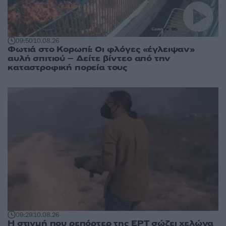
09:50
10.08.26
Φωτιά στο Κορωπί: Οι φλόγες «έγλειψαν»
αυλή σπιτιού – Δείτε βίντεο από την
καταστροφική πορεία τους
09:29
10.08.26
Η στιγμή που ρεπόρτερ της ΕΡΤ σώζει χελώνα