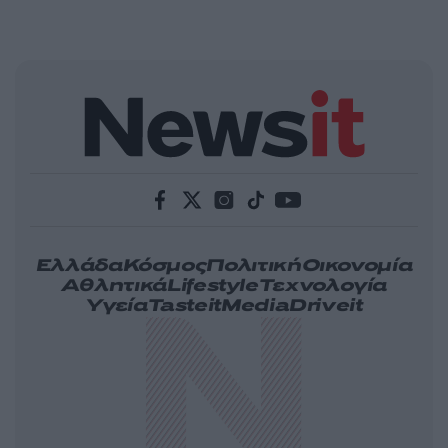
Ελλάδα
Κόσμος
Πολιτική
Οικονομία
Αθλητικά
Lifestyle
Τεχνολογία
Υγεία
Tasteit
Media
Driveit