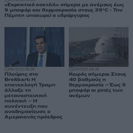
«Εκρηκτικό κοκτέιλ» σήμερα με ανέμους έως
9 μποφόρ και θερμοκρασία στους 39°C - Την
Πέμπτη υποχωρεί ο υδράργυρος
06:31
10.08.26
05:05
10.08.26
Πλεύρης στο
Καιρός σήμερα: Στους
Breitbart: Η
40 βαθμούς η
επανεκλογή Τραμπ
θερμοκρασία – Έως 9
άλλαξε τη
μποφόρ οι ριπές των
μεταναστευτική
ανέμων
πολιτική – Η
συνέντευξη που
αναδημοσίευσε ο
Αμερικανός πρόεδρος