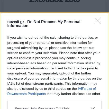
Σχολίασε εδώ
50 /50
newsit.gr -
Do Not Process My Personal
Information
If you wish to opt-out of the sale, sharing to third parties, or
processing of your personal or sensitive information for
2000 /2000
targeted advertising by us, please use the below opt-out
section to confirm your selection. Please note that after your
Υποβολή σχολίου
opt-out request is processed you may continue seeing
interest-based ads based on personal information utilized by
Όροι Χρήσης
. Το site προστατεύεται από reCAPTCHA, ισχύουν
us or personal information disclosed to third parties prior to
Πολιτική Απορρήτου
&
Όροι Χρήσης
της Google.
your opt-out. You may separately opt-out of the further
Ελλάδα
disclosure of your personal information by third parties on the
ΑΝΔΡΕΑΣ ΠΑΧΑΤΟΥΡΙΔΗΣ
ΦΑΚΕΛΟΣ
IAB’s list of downstream participants. This information may
also be disclosed by us to third parties on the
IAB’s List of
Share:
Downstream Participants
that may further disclose it to other
third parties.
Ακολουθήστε το Νewsit.gr στο
Google News
και
Please note that this website/app uses one or more Google
Personal Data Processing Opt Outs