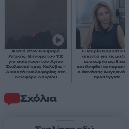
Φωτιά στον Κουβαρά
Η Μαρία Καρυστιαν
Αττικής: Μήνυμα του 112
απαντά για τις μαζικ
για εκκένωση του Αγίου
αποχωρήσεις: Είχαμ
Στυλιανού προς Καλύβια –
αντιληφθεί το παρακίν
Διακοπή κυκλοφορίας στη
ο Θανάσης Αυγερινός 
Λεωφόρο Λαυρίου
προσέγγισε
Σχόλια