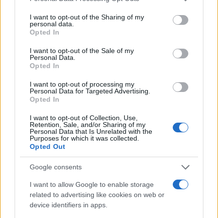
ενημερωθείτε πρώτοι για όλη την ειδησεογραφία και τα
services and may gather and store information including but
τελευταία νέα
της ημέρας
not limited to your visit or usage behaviour. You may click to
I want to opt-out of the Sharing of my
personal data.
grant or deny consent to Google and its third-party tags to
Opted In
use your data for below specified purposes in below Google
consent section.
I want to opt-out of the Sale of my
Personal Data.
Opted In
Πιο δημοφιλή
I want to opt-out of processing my
1
Personal Data for Targeted Advertising.
Πάρος: «Αν ήταν κάποιος πάνω από την
Opted In
πισίνα, δε θα είχα θρηνήσει το παιδί μου» –
Η σπαρακτική περιγραφή του πατέρα και
τα κενά στους ισχυρισμούς του ιδιοκτήτη
I want to opt-out of Collection, Use,
Retention, Sale, and/or Sharing of my
του beach bar
Personal Data that Is Unrelated with the
Purposes for which it was collected.
2
Μετέτρεψαν το Σαρακήνικο της Μήλου σε
Opted Out
ελικοδρόμιο – «Πάρκαραν» το ελικόπτερο
τους για να κάνουν μπάνιο
Google consents
3
Μπρίτνεϊ Σπίαρς: Έκανε αποτυχημένο
μπότοξ και ανέβασε στο Instagram την
I want to allow Google to enable storage
εμπειρία της
related to advertising like cookies on web or
device identifiers in apps.
4
Ο δημοσιογράφος Βασίλης Τσεκούρας
ανακοίνωσε ότι παντρεύεται τη σύντροφό