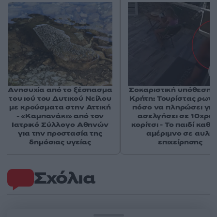
Ανησυχία από το ξέσπασμα
Σοκαριστική υπόθεση 
του ιού του Δυτικού Νείλου
Κρήτη: Τουρίστας ρωτ
με κρούσματα στην Αττική
πόσο να πληρώσει για
- «Καμπανάκι» από τον
ασελγήσει σε 10χρο
Ιατρικό Σύλλογο Αθηνών
κορίτσι - Το παιδί καθ
για την προστασία της
αμέριμνο σε αυλή
δημόσιας υγείας
επιχείρησης
Σχόλια