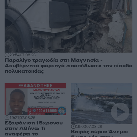
20:54
07.08.26
Παραλίγο τραγωδία στη Μαγνησία -
Ακυβέρνητο φορτηγό «ισοπέδωσε» την είσοδο
πολυκατοικίας
19:21
07.08.26
Εξαφάνιση 15χρονου
19:03
07.08.26
στην Αθήνα: Τι
Καιρός αύριο: Άνεμοι
αναφέρει το