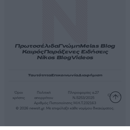
Πρωτοσέλιδα
Γνώμη
Melas Blog
Καιρός
Παράξενες Ειδήσεις
Nikos Blog
Videos
Ταυτότητα
Επικοινωνία
Διαφήμιση
Όροι
Πολιτική
Πληροφορίες α.27
Cookies
χρήσης
απορρήτου
Ν.5253/2025
Αριθμός Πιστοποίησης Μ.Η.Τ.232163
© 2026 newsit.gr. Με επιφύλαξη κάθε νομίμου δικαιώματος.