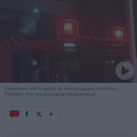
Στιγμιότυπο από τη φωτιά σε σούπερ μάρκετ στα Κάτω
Πατήσια / πηγή φωτογραφίας orangepress.gr