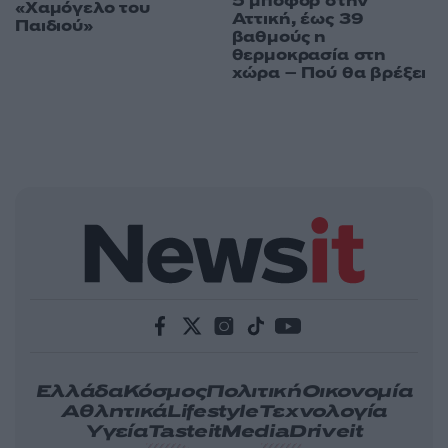
5 μποφόρ στην
«Χαμόγελο του
Αττική, έως 39
Παιδιού»
βαθμούς η
θερμοκρασία στη
χώρα – Πού θα βρέξει
Ελλάδα
Κόσμος
Πολιτική
Οικονομία
Αθλητικά
Lifestyle
Τεχνολογία
Υγεία
Tasteit
Media
Driveit