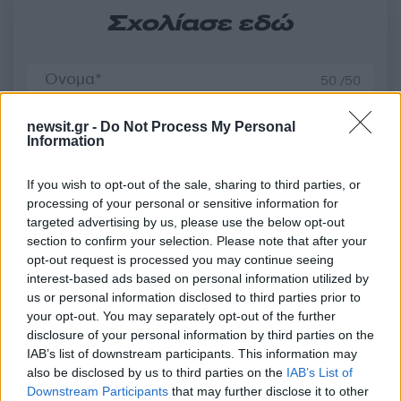
Σχολίασε εδώ
50 /50
newsit.gr -
Do Not Process My Personal
Information
If you wish to opt-out of the sale, sharing to third parties, or
2000 /2000
processing of your personal or sensitive information for
Υποβολή σχολίου
targeted advertising by us, please use the below opt-out
section to confirm your selection. Please note that after your
opt-out request is processed you may continue seeing
Όροι Χρήσης
. Το site προστατεύεται από reCAPTCHA, ισχύουν
Πολιτική Απορρήτου
&
Όροι Χρήσης
της Google.
interest-based ads based on personal information utilized by
us or personal information disclosed to third parties prior to
Ελλάδα
your opt-out. You may separately opt-out of the further
ΚΑΤΩ ΠΑΤΗΣΙΑ
ΣΟΥΠΕΡ ΜΑΡΚΕΤ
disclosure of your personal information by third parties on the
ΦΩΤΙΑ
IAB’s list of downstream participants. This information may
also be disclosed by us to third parties on the
IAB’s List of
Share:
Downstream Participants
that may further disclose it to other