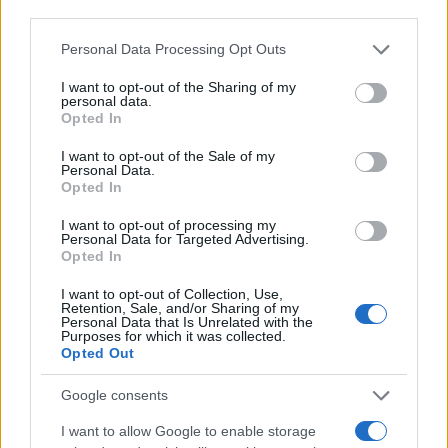
third parties.
Ακολουθήστε το Νewsit.gr στο
Google News
και
Please note that this website/app uses one or more Google
Personal Data Processing Opt Outs
ενημερωθείτε πρώτοι για όλη την ειδησεογραφία και τα
services and may gather and store information including but
τελευταία νέα
της ημέρας
not limited to your visit or usage behaviour. You may click to
I want to opt-out of the Sharing of my
personal data.
grant or deny consent to Google and its third-party tags to
Opted In
use your data for below specified purposes in below Google
consent section.
I want to opt-out of the Sale of my
Personal Data.
Opted In
Πιο δημοφιλή
I want to opt-out of processing my
1
Personal Data for Targeted Advertising.
Σέρρες: Βίντεο ντοκουμέντο από το
Opted In
τροχαίο με νεκρούς μητέρα και γιο – Ο
οδηγός του φορτηγού κατέγραψε τη
σύγκρουση
I want to opt-out of Collection, Use,
Retention, Sale, and/or Sharing of my
Personal Data that Is Unrelated with the
2
Marfin: Η 46χρονη πήρε προθεσμία για να
Purposes for which it was collected.
απολογηθεί την Τρίτη – «Είναι αθώα,
Opted Out
συμμετείχε στη διαδήλωση όπως και
100.000 άτομα»
Google consents
3
Σίντνεϊ Τάουλ: Πέθανε σε ηλικία 26 ετών η
σταρ του TikTok – Kατέγραφε τη ζωή της
I want to allow Google to enable storage
με τον καρκίνο