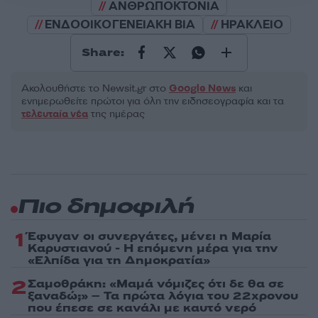
ΑΝΘΡΩΠΟΚΤΟΝΙΑ
ΕΝΔΟΟΙΚΟΓΕΝΕΙΑΚΗ ΒΙΑ
ΗΡΑΚΛΕΙΟ
Share:
Ακολουθήστε το Νewsit.gr στο
Google News
και
ενημερωθείτε πρώτοι για όλη την ειδησεογραφία και τα
τελευταία νέα
της ημέρας
Πιο δημοφιλή
1
Έφυγαν οι συνεργάτες, μένει η Μαρία
Καρυστιανού - Η επόμενη μέρα για την
«Ελπίδα για τη Δημοκρατία»
2
Σαμοθράκη: «Μαμά νόμιζες ότι δε θα σε
ξαναδώ;» – Τα πρώτα λόγια του 22χρονου
που έπεσε σε κανάλι με καυτό νερό