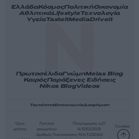
Ελλάδα
Κόσμος
Πολιτική
Οικονομία
Αθλητικά
Lifestyle
Τεχνολογία
Υγεία
Tasteit
Media
Driveit
Πρωτοσέλιδα
Γνώμη
Melas Blog
Καιρός
Παράξενες Ειδήσεις
Nikos Blog
Videos
Ταυτότητα
Επικοινωνία
Διαφήμιση
Όροι
Πολιτική
Πληροφορίες α.27
Cookies
χρήσης
απορρήτου
Ν.5253/2025
Αριθμός Πιστοποίησης Μ.Η.Τ.232163