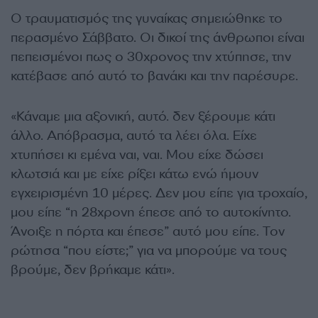
Ο τραυματισμός της γυναίκας σημειώθηκε το
περασμένο Σάββατο. Οι δικοί της άνθρωποι είναι
πεπεισμένοι πως ο 30χρονος την χτύπησε, την
κατέβασε από αυτό το βανάκι και την παρέσυρε.
«Κάναμε μια αξονική, αυτό. δεν ξέρουμε κάτι
άλλο. Απόβρασμα, αυτό τα λέει όλα. Είχε
χτυπήσει κι εμένα ναι, ναι. Μου είχε δώσει
κλωτσιά και με είχε ρίξει κάτω ενώ ήμουν
εγχειρισμένη 10 μέρες. Δεν μου είπε για τροχαίο,
μου είπε “η 28χρονη έπεσε από το αυτοκίνητο.
Άνοιξε η πόρτα και έπεσε” αυτό μου είπε. Τον
ρώτησα “που είστε;” για να μπορούμε να τους
βρούμε, δεν βρήκαμε κάτι».