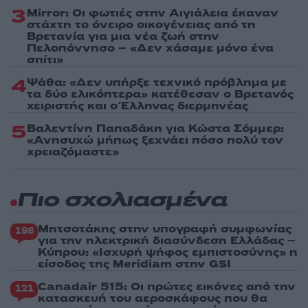
3
Mirror: Οι φωτιές στην Αιγιάλεια έκαναν
στάχτη το όνειρο οικογένειας από τη
Βρετανία για μια νέα ζωή στην
Πελοπόννησο – «Δεν χάσαμε μόνο ένα
σπίτι»
4
Ψάθα: «Δεν υπήρξε τεχνικό πρόβλημα με
τα δύο ελικόπτερα» κατέθεσαν ο Βρετανός
χειριστής και ο Έλληνας διερμηνέας
5
Βαλεντίνη Παπαδάκη για Κώστα Σόμμερ:
«Ανησυχώ μήπως ξεχνάει πόσο πολύ τον
χρειαζόμαστε»
Πιο σχολιασμένα
Μητσοτάκης στην υπογραφή συμφωνίας
198
για την ηλεκτρική διασύνδεση Ελλάδας –
Κύπρου: «Ισχυρή ψήφος εμπιστοσύνης» η
είσοδος της Meridiam στην GSI
Canadair 515: Οι πρώτες εικόνες από την
121
κατασκευή του αεροσκάφους που θα