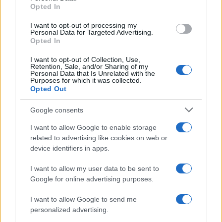
Opted In
I want to opt-out of processing my
Personal Data for Targeted Advertising.
Opted In
I want to opt-out of Collection, Use,
Retention, Sale, and/or Sharing of my
Personal Data that Is Unrelated with the
Purposes for which it was collected.
Opted Out
Ο κατεστραμμένος προφυλακτήρας στο βανάκι
Google consents
μετά τον εντοπισμό της τραυματισμένης γυναίκας,
οι ισχυρισμοί του συζύγου της για εμπλοκή του
I want to allow Google to enable storage
related to advertising like cookies on web or
σε τροχαίο εκείνο το απόγευμα, το οποίο όμως
device identifiers in apps.
μέχρι στιγμής δεν έχει διαπιστωθεί, σε
συνδυασμό με αυτές τις εικόνες λίγο νωρίτερα,
I want to allow my user data to be sent to
Google for online advertising purposes.
όταν ο προφυλακτήρας ήταν άθικτος, είναι τα
στοιχεία που δημιούργησαν προβληματισμούς
I want to allow Google to send me
στους αστυνομικούς που κινούν τα νήματα της
personalized advertising.