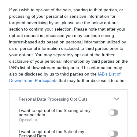
συνοδηγού πίσω, γιατί είναι κλούβα και την
άνοιξε αυτός για να βάλει τον προφυλακτήρα.
If you wish to opt-out of the sale, sharing to third parties, or
Οπότε όπως τον έπιασε (τον προφυλακτήρα) και
processing of your personal or sensitive information for
targeted advertising by us, please use the below opt-out
στην πόρτα, και κάπου στη ρόδα δεν ξέρω που.
section to confirm your selection. Please note that after your
Τσακωνόντουσαν, την πέταξε και μετά έκανε
opt-out request is processed you may continue seeing
στροφή αυτός και της “την έπαιξε” όπως αυτή
interest-based ads based on personal information utilized by
us or personal information disclosed to third parties prior to
ήταν κάτω στο πάτωμα πήγε να σηκωθεί» είπε
your opt-out. You may separately opt-out of the further
στο Live News η αδερφή της 28χρονης
disclosure of your personal information by third parties on the
γυναίκας.
IAB’s list of downstream participants. This information may
also be disclosed by us to third parties on the
IAB’s List of
Downstream Participants
that may further disclose it to other
third parties.
Please note that this website/app uses one or more Google
Personal Data Processing Opt Outs
services and may gather and store information including but
not limited to your visit or usage behaviour. You may click to
I want to opt-out of the Sharing of my
personal data.
grant or deny consent to Google and its third-party tags to
Opted In
use your data for below specified purposes in below Google
consent section.
I want to opt-out of the Sale of my
Personal Data.