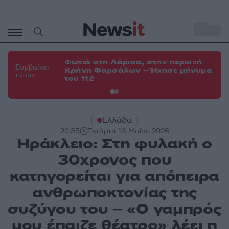
Μετάβαση
σε
o
34
περιεχόμενο
Φωτιά στη Λάρισα, στην περιοχή
Φω
Συμβαίνει
Κρήνη Φαρσάλων – Ήχησε μήνυμα
Κο
τώρα:
του 112
α
Ελλάδα
20:35
Τετάρτη 13 Μαΐου 2026
Ηράκλειο: Στη φυλακή ο
30χρονος που
κατηγορείται για απόπειρα
ανθρωποκτονίας της
συζύγου του – «Ο γαμπρός
μου έπαιζε θέατρο» λέει η