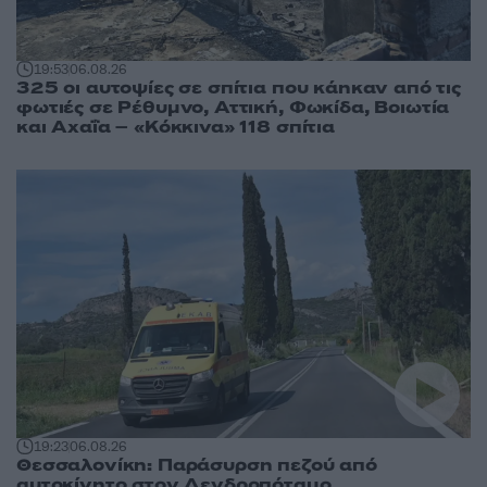
19:53
06.08.26
325 οι αυτοψίες σε σπίτια που κάηκαν από τις
φωτιές σε Ρέθυμνο, Αττική, Φωκίδα, Βοιωτία
και Αχαΐα – «Κόκκινα» 118 σπίτια
19:23
06.08.26
Θεσσαλονίκη: Παράσυρση πεζού από
αυτοκίνητο στον Δενδροπόταμο