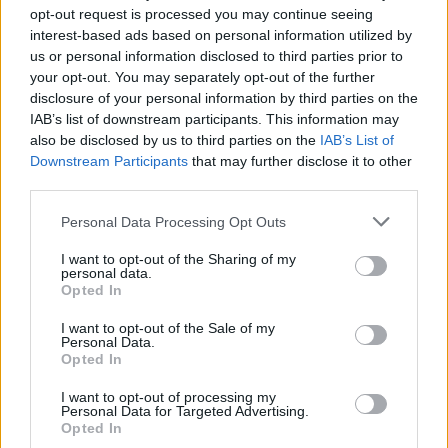
μεταφέρεται σε γαλακτοβιομηχανίες εκτός του
opt-out request is processed you may continue seeing
νησιού. «Πρόκειται, λέει στο ΑΠΕ ΜΠΕ ο
interest-based ads based on personal information utilized by
κτηνοτρόφος και Πρόεδρος της Κοινότητας
us or personal information disclosed to third parties prior to
your opt-out. You may separately opt-out of the further
Λεπετύμνου στο βόρειο τμήμα του νησιού
disclosure of your personal information by third parties on the
Θέμης Καμμένος, για ολοσχερή καταστροφή της
IAB’s list of downstream participants. This information may
κτηνοτροφίας στη Λέσβο. Από την ερχόμενη
also be disclosed by us to third parties on the
IAB’s List of
Downstream Participants
that may further disclose it to other
Πέμπτη θα πετάμε κάθε μέρα τεράστιες
third parties.
ποσότητες γάλακτος ενώ τα αρνιά θα μείνουν
Please note that this website/app uses one or more Google
απούλητα λόγω του Πάσχα. Ούτε καν στη Λέσβο
Personal Data Processing Opt Outs
services and may gather and store information including but
δεν θα πουληθούν κάποια από αυτά αφού
not limited to your visit or usage behaviour. You may click to
I want to opt-out of the Sharing of my
απαγορεύεται η σφαγή και διάθεση τους στο
personal data.
grant or deny consent to Google and its third-party tags to
Opted In
νησί».
use your data for below specified purposes in below Google
consent section.
I want to opt-out of the Sale of my
ΔΙΑΦΗΜΙΣΗ
Personal Data.
Opted In
I want to opt-out of processing my
Personal Data for Targeted Advertising.
Opted In