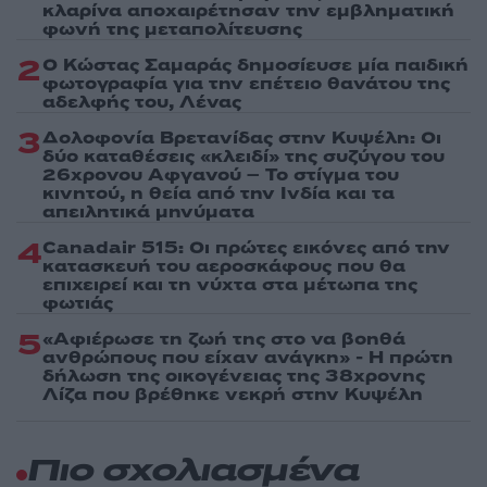
κλαρίνα αποχαιρέτησαν την εμβληματική
φωνή της μεταπολίτευσης
2
Ο Κώστας Σαμαράς δημοσίευσε μία παιδική
φωτογραφία για την επέτειο θανάτου της
αδελφής του, Λένας
3
Δολοφονία Βρετανίδας στην Κυψέλη: Οι
δύο καταθέσεις «κλειδί» της συζύγου του
26χρονου Αφγανού – Το στίγμα του
κινητού, η θεία από την Ινδία και τα
απειλητικά μηνύματα
4
Canadair 515: Οι πρώτες εικόνες από την
κατασκευή του αεροσκάφους που θα
επιχειρεί και τη νύχτα στα μέτωπα της
φωτιάς
5
«Αφιέρωσε τη ζωή της στο να βοηθά
ανθρώπους που είχαν ανάγκη» - Η πρώτη
δήλωση της οικογένειας της 38χρονης
Λίζα που βρέθηκε νεκρή στην Κυψέλη
Πιο σχολιασμένα