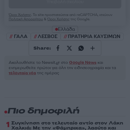
Υποβολή σχολίου
Όροι Χρήσης
. Το site προστατεύεται από reCAPTCHA, ισχύουν
Πολιτική Απορρήτου
&
Όροι Χρήσης
της Google.
Ελλάδα
ΓΑΛΑ
ΛΕΣΒΟΣ
ΠΡΑΤΗΡΙΑ ΚΑΥΣΙΜΩΝ
Share:
Ακολουθήστε το Νewsit.gr στο
Google News
και
ενημερωθείτε πρώτοι για όλη την ειδησεογραφία και τα
τελευταία νέα
της ημέρας
Πιο δημοφιλή
1
Συγκίνηση στο τελευταίο αντίο στον Λάκη
Χαλκιά: Με την «Φάμπρικα», λαούτο και