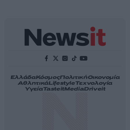
Ελλάδα
Κόσμος
Πολιτική
Οικονομία
Αθλητικά
Lifestyle
Τεχνολογία
Υγεία
Tasteit
Media
Driveit