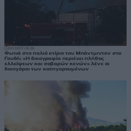
00:18
07.08.26
Φωτιά στο παλιό κτίριο του Μπάντμιντον στο
Γουδή: «Η δικογραφία περιέχει πλήθος
ελλείψεων και σοβαρών κενών» λένε οι
δικηγόροι των κατηγορουμένων