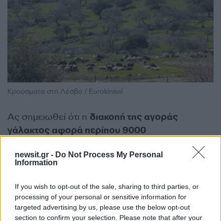
Κρούσματα στη Λέσβο / Eurokinissi
Ας σημειωθεί ότι η
διακοπή της αγοράς
γάλακτος αφορά περίπου 9000
κτηνοτροφικές μονάδες καταγεγραμμένες στα
newsit.gr -
Do Not Process My Personal
μητρώα, οι οποίες παράγουν αυτή την εποχή
Information
συνολικά 60 με 70 τόνους γάλακτος τη μέρα,
με τιμή αγοράς 1,45 ευρώ το κιλό περίπου
. Το
If you wish to opt-out of the sale, sharing to third parties, or
γάλα αυτό, είτε τυροκομείται σε
processing of your personal or sensitive information for
targeted advertising by us, please use the below opt-out
γαλακτοβιομηχανίες στη Λέσβο, είτε
section to confirm your selection. Please note that after your