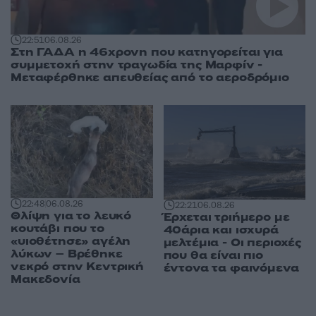
22:51
06.08.26
Στη ΓΑΔΑ η 46χρονη που κατηγορείται για
συμμετοχή στην τραγωδία της Μαρφίν -
Μεταφέρθηκε απευθείας από το αεροδρόμιο
22:48
06.08.26
22:21
06.08.26
Θλίψη για το λευκό
Έρχεται τριήμερο με
κουτάβι που το
40άρια και ισχυρά
«υιοθέτησε» αγέλη
μελτέμια - Οι περιοχές
λύκων – Βρέθηκε
που θα είναι πιο
νεκρό στην Κεντρική
έντονα τα φαινόμενα
Μακεδονία