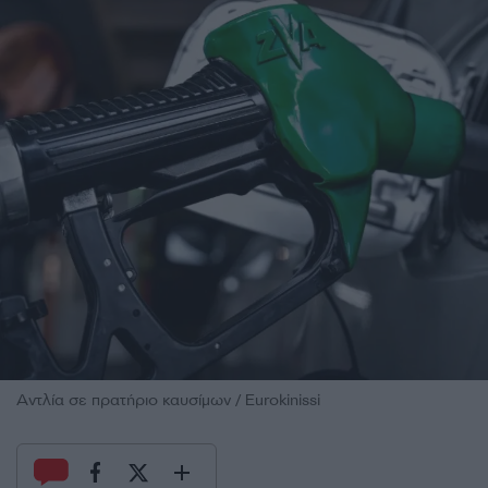
Αντλία σε πρατήριο καυσίμων / Eurokinissi