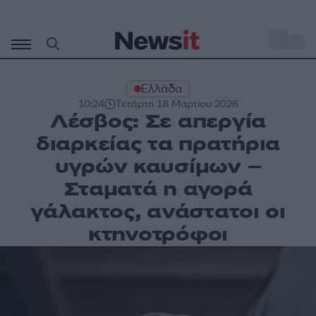
Μετάβαση
σε
o
27
περιεχόμενο
Ελλάδα
10:24
Τετάρτη 18 Μαρτίου 2026
Λέσβος: Σε απεργία
διαρκείας τα πρατήρια
υγρών καυσίμων –
Σταματά η αγορά
γάλακτος, ανάστατοι οι
κτηνοτρόφοι