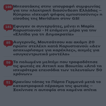
Μητσοτάκης στην υπογραφή συμφωνίας
198
για την ηλεκτρική διασύνδεση Ελλάδας –
Κύπρου: «Ισχυρή ψήφος εμπιστοσύνης» η
είσοδος της Meridiam στην GSI
Έφυγαν οι συνεργάτες, μένει η Μαρία
181
Καρυστιανού - Η επόμενη μέρα για την
«Ελπίδα για τη Δημοκρατία»
Αυγερινός, Μουτσάτσου και ακόμη 20
85
πρώην στελέχη κατά Καρυστιανού: «Δεν
αποχωρήσαμε για καρέκλες», αιχμές για
«συγκεντρωτικό μοντέλο»
Το πολωμένο μελτέμι που τροφοδότησε
59
τις φωτιές σε Αττική και Βοιωτία: «Από τα
ισχυρότερα επεισόδια των τελευταίων 50
χρόνων»
Κρανίου τόπος το Πόρτο Γερμενό μετά το
51
καταστροφικό πέρασμα της φωτιάς –
Ξεκίνησε η αυτοψία στα καμένα σπίτια