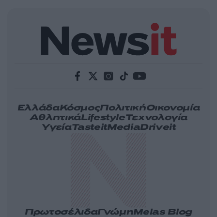
Ελλάδα
Κόσμος
Πολιτική
Οικονομία
Αθλητικά
Lifestyle
Τεχνολογία
Υγεία
Tasteit
Media
Driveit
Πρωτοσέλιδα
Γνώμη
Melas Blog