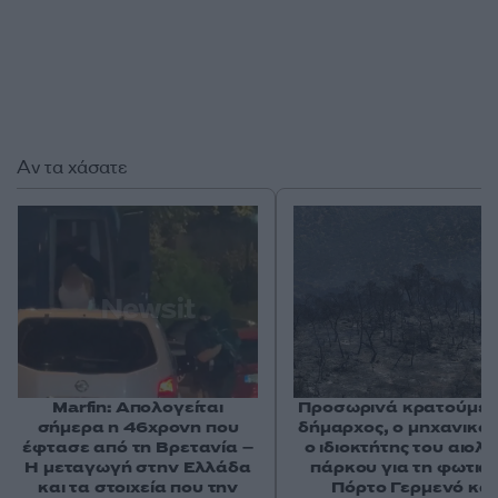
Αν τα χάσατε
Marfin: Απολογείται
Προσωρινά κρατούμεν
σήμερα η 46χρονη που
δήμαρχος, ο μηχανικός
έφτασε από τη Βρετανία –
ο ιδιοκτήτης του αιολι
Η μεταγωγή στην Ελλάδα
πάρκου για τη φωτιά 
και τα στοιχεία που την
Πόρτο Γερμενό και