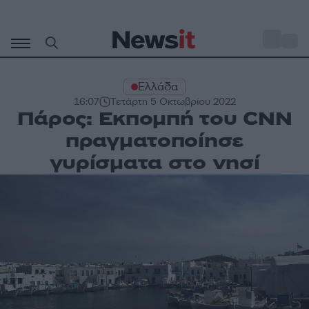
Μετάβαση
σε
o
27
περιεχόμενο
Ελλάδα
16:07
Τετάρτη 5 Οκτωβρίου 2022
Πάρος: Εκπομπή του CNN
πραγματοποίησε
γυρίσματα στο νησί