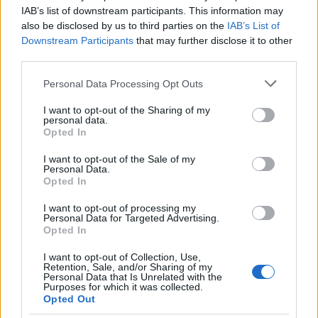
2
Ο Κώστας Σαμαράς δημοσίευσε μία παιδική
IAB’s list of downstream participants. This information may
φωτογραφία για την επέτειο θανάτου της
also be disclosed by us to third parties on the
IAB’s List of
αδελφής του, Λένας
Downstream Participants
that may further disclose it to other
3
third parties.
Δολοφονία Βρετανίδας στην Κυψέλη: Οι
δύο καταθέσεις «κλειδί» της συζύγου του
Please note that this website/app uses one or more Google
26χρονου Αφγανού – Το στίγμα του
Personal Data Processing Opt Outs
κινητού, η θεία από την Ινδία και τα
services and may gather and store information including but
απειλητικά μηνύματα
not limited to your visit or usage behaviour. You may click to
I want to opt-out of the Sharing of my
personal data.
grant or deny consent to Google and its third-party tags to
4
Canadair 515: Οι πρώτες εικόνες από την
Opted In
use your data for below specified purposes in below Google
κατασκευή του αεροσκάφους που θα
επιχειρεί και τη νύχτα στα μέτωπα της
consent section.
I want to opt-out of the Sale of my
φωτιάς
Personal Data.
Opted In
5
«Αφιέρωσε τη ζωή της στο να βοηθά
ανθρώπους που είχαν ανάγκη» - Η πρώτη
I want to opt-out of processing my
δήλωση της οικογένειας της 38χρονης
Personal Data for Targeted Advertising.
Λίζα που βρέθηκε νεκρή στην Κυψέλη
Opted In
I want to opt-out of Collection, Use,
Retention, Sale, and/or Sharing of my
Πιο σχολιασμένα
Personal Data that Is Unrelated with the
Purposes for which it was collected.
Opted Out
Μητσοτάκης στην υπογραφή συμφωνίας
198
για την ηλεκτρική διασύνδεση Ελλάδας –