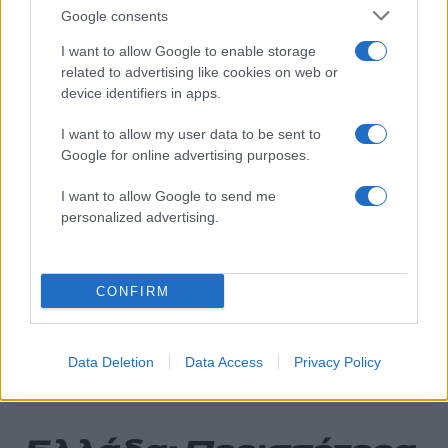
Κύπρου: «Ισχυρή ψήφος εμπιστοσύνης» η
Google consents
είσοδος της Meridiam στην GSI
I want to allow Google to enable storage
Έφυγαν οι συνεργάτες, μένει η Μαρία
181
related to advertising like cookies on web or
Καρυστιανού - Η επόμενη μέρα για την
device identifiers in apps.
«Ελπίδα για τη Δημοκρατία»
Αυγερινός, Μουτσάτσου και ακόμη 20
I want to allow my user data to be sent to
85
πρώην στελέχη κατά Καρυστιανού: «Δεν
Google for online advertising purposes.
αποχωρήσαμε για καρέκλες», αιχμές για
«συγκεντρωτικό μοντέλο»
I want to allow Google to send me
Το πολωμένο μελτέμι που τροφοδότησε
personalized advertising.
59
τις φωτιές σε Αττική και Βοιωτία: «Από τα
ισχυρότερα επεισόδια των τελευταίων 50
χρόνων»
CONFIRM
Κρανίου τόπος το Πόρτο Γερμενό μετά το
51
καταστροφικό πέρασμα της φωτιάς –
Ξεκίνησε η αυτοψία στα καμένα σπίτια
Data Deletion
Data Access
Privacy Policy