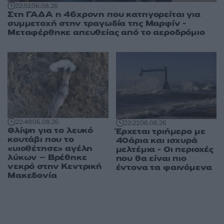
22:51
06.08.26
Στη ΓΑΔΑ η 46χρονη που κατηγορείται για
συμμετοχή στην τραγωδία της Μαρφίν -
Μεταφέρθηκε απευθείας από το αεροδρόμιο
22:48
06.08.26
22:21
06.08.26
Θλίψη για το λευκό
Έρχεται τριήμερο με
κουτάβι που το
40άρια και ισχυρά
«υιοθέτησε» αγέλη
μελτέμια - Οι περιοχές
λύκων – Βρέθηκε
που θα είναι πιο
νεκρό στην Κεντρική
έντονα τα φαινόμενα
Μακεδονία