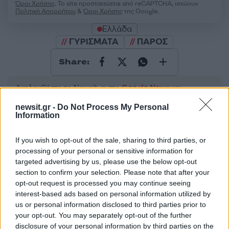
Όροι Χρήσης
. Το site προστατεύεται από reCAPTCHA, ισχύουν
Πολιτική Απορρήτου
&
Όροι Χρήσης
της Google.
Ελλάδα
ΓΥΡΙΣΜΑΤΑ
ΠΑΡΟΣ
Share:
Ακολουθήστε το Νewsit.gr στο
Google News
και
ενημερωθείτε πρώτοι για όλη την ειδησεογραφία και τα
τελευταία νέα
της ημέρας
newsit.gr -
Do Not Process My Personal
Information
If you wish to opt-out of the sale, sharing to third parties, or
processing of your personal or sensitive information for
targeted advertising by us, please use the below opt-out
Πιο δημοφιλή
section to confirm your selection. Please note that after your
opt-out request is processed you may continue seeing
1
Συγκίνηση στο τελευταίο αντίο στον Λάκη
interest-based ads based on personal information utilized by
Χαλκιά: Με την «Φάμπρικα», λαούτο και
us or personal information disclosed to third parties prior to
κλαρίνα αποχαιρέτησαν την εμβληματική
your opt-out. You may separately opt-out of the further
φωνή της μεταπολίτευσης
disclosure of your personal information by third parties on the