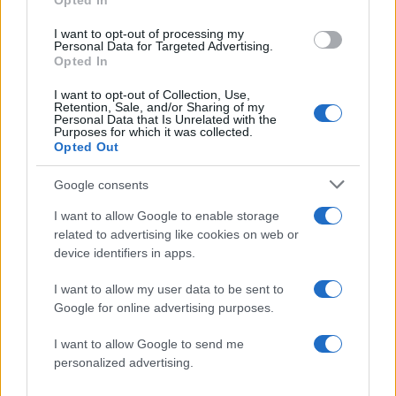
Opted In
Χωρίς τη συμμετοχή των ανθρώπων αυτών,
I want to opt-out of processing my
Personal Data for Targeted Advertising.
καμία νέα θεραπεία δεν θα μπορούσε να
Opted In
εξελιχθεί και να φτάσει με ασφάλεια στους
I want to opt-out of Collection, Use,
ασθενείς που τη χρειάζονται.
Retention, Sale, and/or Sharing of my
Personal Data that Is Unrelated with the
Purposes for which it was collected.
Opted Out
Η συμμετοχή αυτή πραγματοποιείται πάντοτε
μέσα σε ένα αυστηρό επιστημονικό και
Google consents
κανονιστικό πλαίσιο προστασίας των
I want to allow Google to enable storage
δικαιωμάτων, της ασφάλειας και της
related to advertising like cookies on web or
αξιοπρέπειας των συμμετεχόντων, σύμφωνα με
device identifiers in apps.
τις διεθνείς αρχές Ορθής Κλινικής Πρακτικής και
I want to allow my user data to be sent to
τις ευρωπαϊκές κανονιστικές απαιτήσεις.
Google for online advertising purposes.
I want to allow Google to send me
Ένα Μήνυμα για το Μέλλον
personalized advertising.