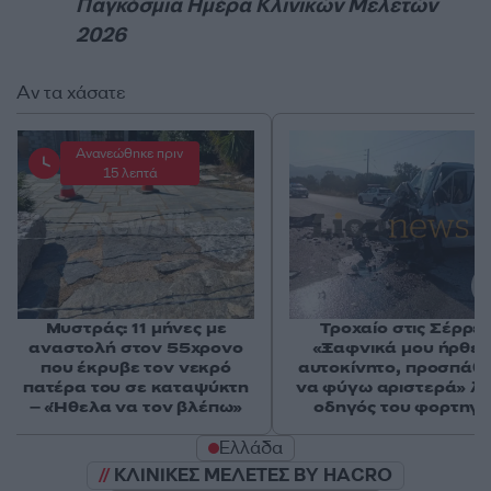
Παγκόσμια Ημέρα Κλινικών Μελετών
2026
Αν τα χάσατε
Ανανεώθηκε πριν
15 λεπτά
Μυστράς: 11 μήνες με
Τροχαίο στις Σέρρες
αναστολή στον 55χρονο
«Ξαφνικά μου ήρθε 
που έκρυβε τον νεκρό
αυτοκίνητο, προσπάθ
πατέρα του σε καταψύκτη
να φύγω αριστερά» λέ
– «Ήθελα να τον βλέπω»
οδηγός του φορτηγ
Ελλάδα
ΚΛΙΝΙΚΕΣ ΜΕΛΕΤΕΣ BY HACRO