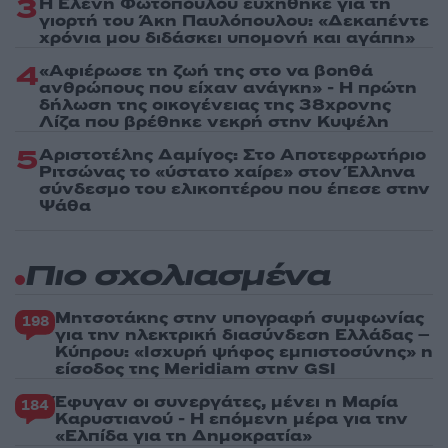
3
Η Ελένη Φωτοπούλου ευχήθηκε για τη
γιορτή του Άκη Παυλόπουλου: «Δεκαπέντε
χρόνια μου διδάσκει υπομονή και αγάπη»
4
«Αφιέρωσε τη ζωή της στο να βοηθά
ανθρώπους που είχαν ανάγκη» - Η πρώτη
δήλωση της οικογένειας της 38χρονης
Λίζα που βρέθηκε νεκρή στην Κυψέλη
5
Αριστοτέλης Δαμίγος: Στο Αποτεφρωτήριο
Ριτσώνας το «ύστατο χαίρε» στον Έλληνα
σύνδεσμο του ελικοπτέρου που έπεσε στην
Ψάθα
Πιο σχολιασμένα
Μητσοτάκης στην υπογραφή συμφωνίας
198
για την ηλεκτρική διασύνδεση Ελλάδας –
Κύπρου: «Ισχυρή ψήφος εμπιστοσύνης» η
είσοδος της Meridiam στην GSI
Έφυγαν οι συνεργάτες, μένει η Μαρία
184
Καρυστιανού - Η επόμενη μέρα για την
«Ελπίδα για τη Δημοκρατία»