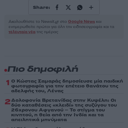
Share:
Ακολουθήστε το Νewsit.gr στο
Google News
και
ενημερωθείτε πρώτοι για όλη την ειδησεογραφία και τα
τελευταία νέα
της ημέρας
Πιο δημοφιλή
1
Ο Κώστας Σαμαράς δημοσίευσε μία παιδική
φωτογραφία για την επέτειο θανάτου της
αδελφής του, Λένας
2
Δολοφονία Βρετανίδας στην Κυψέλη: Οι
δύο καταθέσεις «κλειδί» της συζύγου του
26χρονου Αφγανού – Το στίγμα του
κινητού, η θεία από την Ινδία και τα
απειλητικά μηνύματα