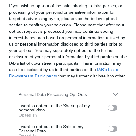
προσέλκυσης επενδύσεων, της ανάπτυξης
If you wish to opt-out of the sale, sharing to third parties, or
τεχνογνωσίας και της ενίσχυσης της διεθνούς
processing of your personal or sensitive information for
παρουσίας της Ελλάδας στον τομέα της κλινικής
targeted advertising by us, please use the below opt-out
έρευνας.
section to confirm your selection. Please note that after your
opt-out request is processed you may continue seeing
interest-based ads based on personal information utilized by
us or personal information disclosed to third parties prior to
Μια Πράξη Εμπιστοσύνης στην
your opt-out. You may separately opt-out of the further
Επιστήμη
disclosure of your personal information by third parties on the
IAB’s list of downstream participants. This information may
also be disclosed by us to third parties on the
IAB’s List of
Εξίσου σημαντικός είναι και ο ρόλος των
Downstream Participants
that may further disclose it to other
εθελοντών που συμμετέχουν στις κλινικές
third parties.
μελέτες. Η συμμετοχή ενός ανθρώπου — είτε
Please note that this website/app uses one or more Google
Personal Data Processing Opt Outs
πρόκειται για ασθενή είτε για υγιή εθελοντή στις
services and may gather and store information including but
πρώιμες μελέτες — αποτελεί μια πράξη
not limited to your visit or usage behaviour. You may click to
I want to opt-out of the Sharing of my
personal data.
εμπιστοσύνης προς την επιστήμη αλλά και
grant or deny consent to Google and its third-party tags to
Opted In
use your data for below specified purposes in below Google
ουσιαστικής συμβολής στην πρόοδο της
consent section.
I want to opt-out of the Sale of my
ιατρικής γνώσης.
Personal Data.