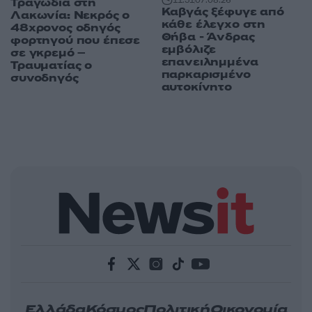
11:51
07.08.26
Τραγωδία στη
Καβγάς ξέφυγε από
Λακωνία: Νεκρός ο
κάθε έλεγχο στη
48χρονος οδηγός
Θήβα - Άνδρας
φορτηγού που έπεσε
εμβόλιζε
σε γκρεμό –
επανειλημμένα
Τραυματίας ο
παρκαρισμένο
συνοδηγός
αυτοκίνητο
Ελλάδα
Κόσμος
Πολιτική
Οικονομία