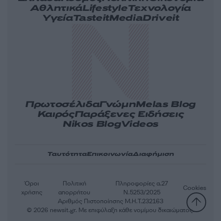
Αθλητικά
Lifestyle
Τεχνολογία
Υγεία
Tasteit
Media
Driveit
Πρωτοσέλιδα
Γνώμη
Melas Blog
Καιρός
Παράξενες Ειδήσεις
Nikos Blog
Videos
Ταυτότητα
Επικοινωνία
Διαφήμιση
Όροι
Πολιτική
Πληροφορίες α.27
Cookies
χρήσης
απορρήτου
Ν.5253/2025
Αριθμός Πιστοποίησης Μ.Η.Τ.232163
© 2026 newsit.gr. Με επιφύλαξη κάθε νομίμου δικαιώματος.