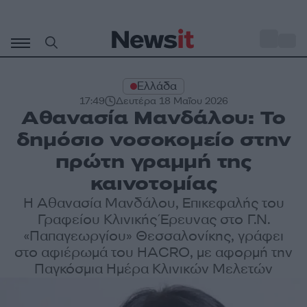
Μετάβαση
σε
o
33
περιεχόμενο
Ελλάδα
17:49
Δευτέρα 18 Μαΐου 2026
Αθανασία Μανδάλου: Το
δημόσιο νοσοκομείο στην
πρώτη γραμμή της
καινοτομίας
Η Αθανασία Μανδάλου, Επικεφαλής του
Γραφείου Κλινικής Έρευνας στο Γ.Ν.
«Παπαγεωργίου» Θεσσαλονίκης, γράφει
στο αφιέρωμά του HACRO, με αφορμή την
Παγκόσμια Ημέρα Κλινικών Μελετών