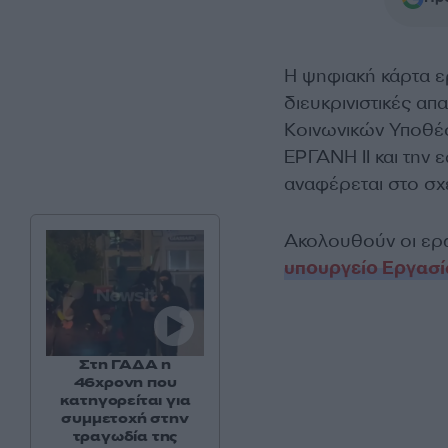
Η ψηφιακή κάρτα ερ
διευκρινιστικές α
Κοινωνικών Υποθέσ
ΕΡΓΑΝΗ ΙΙ και την
αναφέρεται στο σχε
Ακολουθούν οι ερω
υπουργείο Εργασί
Στη ΓΑΔΑ η
46χρονη που
κατηγορείται για
συμμετοχή στην
τραγωδία της