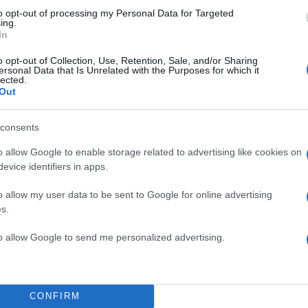
ι σε σχέση με το υπάρχον σύστημα
to opt-out of processing my Personal Data for Targeted
ing.
In
o opt-out of Collection, Use, Retention, Sale, and/or Sharing
εί σε ριζική αναβάθμιση των δυνατοτήτων καταγραφ
ersonal Data that Is Unrelated with the Purposes for which it
lected.
αθώς και του πραγματικού χρόνου εργασίας, συνεπώ
Out
λέγχου από τις αρμόδιες αρχές. Συγκεκριμένα: ο
ς εργασίας και οι πληροφορίες για τις πραγματικές
consents
ς εργασίας θα εισάγονται ψηφιακά και θα είναι διαθ
o allow Google to enable storage related to advertising like cookies on
ς μέσω της εφαρμογής myErgani mobile app και σε
evice identifiers in apps.
. Σήμερα υποβάλλεται αδόμητο κείμενο και
o allow my user data to be sent to Google for online advertising
χεία με περιορισμένη δυνατότητα ενημέρωσης των
s.
ποίοι έχουν μόνο τη δυνατότητα να δουν εκ των υστ
ργοδότη. Επίσης με το ΕΡΓΑΝΗ II θα καταγράφονται 
to allow Google to send me personalized advertising.
ι τύποι άδειας (σήμερα δηλώνεται εκ των υστέρων 
άνω απ’ όλα με την Ψηφιακή Κάρτα θα καταγράφεται γ
ματικός χρόνος εργασίας, αναβαθμίζοντας τις
CONFIRM