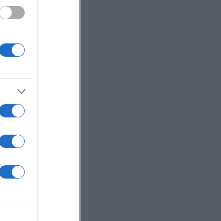
ής του
ς και
 ώρες
έσιμα
έρων
για
μόνο η
ια