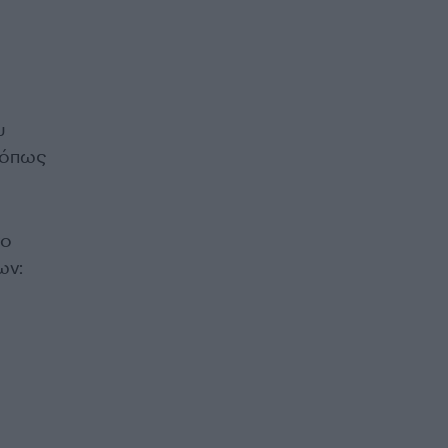
υ
α όπως
το
ων: