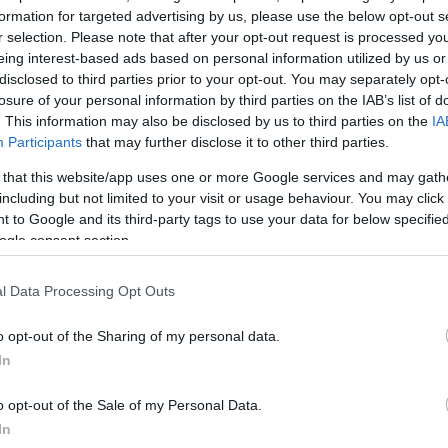
ργασίας. Η Ψηφιακή Κάρτα Εργασίας θα είναι ένα
formation for targeted advertising by us, please use the below opt-out s
r selection. Please note that after your opt-out request is processed y
ς της προσέλευσης και της αποχώρησης του εργαζ
eing interest-based ads based on personal information utilized by us or
υ αποτελώντας εγγύηση για το σεβασμό του ωραρίου
disclosed to third parties prior to your opt-out. You may separately opt-
losure of your personal information by third parties on the IAB’s list of
. This information may also be disclosed by us to third parties on the
IA
ρμογής της Ψηφιακής Κάρτας Εργασίας αφορά τις
Participants
that may further disclose it to other third parties.
ούπερ μάρκετ που απασχολούν πάνω από 250
υγκεκριμένες επιχειρήσεις θα πρέπει στο διάστημα 
 that this website/app uses one or more Google services and may gath
including but not limited to your visit or usage behaviour. You may click 
ηρώσουν την απογραφή την εργαζόμενων τους στο
 to Google and its third-party tags to use your data for below specifi
καταγράψουν τα στοιχεία εργασιακής σχέσης και ωρα
ogle consent section.
εργαζομένων τους (ώρες εργασίας ανά εβδομάδα,
εργασία, σταθερό ή μεταβαλλόμενο ωράριο κλπ.) Σ
l Data Processing Opt Outs
 εφαρμοστεί από 1ης Ιουλίου η Ψηφιακή Κάρτα Εργα
o opt-out of the Sharing of my personal data.
γαζόμενων (στοιχείων εργασιακής σχέσης και ωρα
In
ους λοιπούς κλάδους της οικονομίας θα γίνει στο
.2022 έως 31.11.2022.
o opt-out of the Sale of my Personal Data.
In