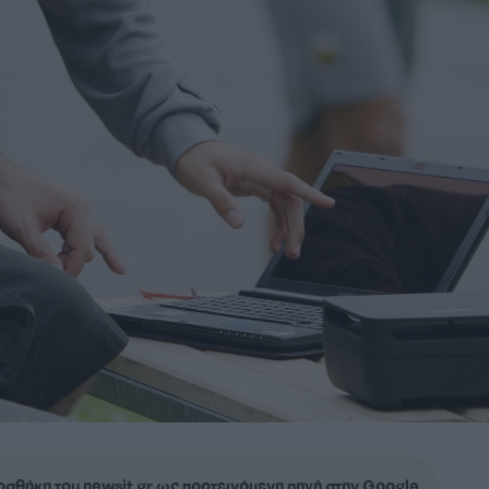
σθήκη του newsit.gr ως προτεινόμενη πηγή στην Google