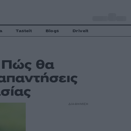
o
Αθήνα
27
C
a
Tasteit
Blogs
Driveit
 Πώς θα
 απαντήσεις
σίας
ΔΙΑΦΗΜΙΣΗ