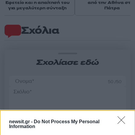
Εφετείο και η απαίτησή του
από την Αθήνα στη
για μεγαλύτερη σύνταξη
Πάτρα
Σχόλια
Σχολίασε εδώ
50 /50
2000 /2000
newsit.gr -
Do Not Process My Personal
Information
Υποβολή σχολίου