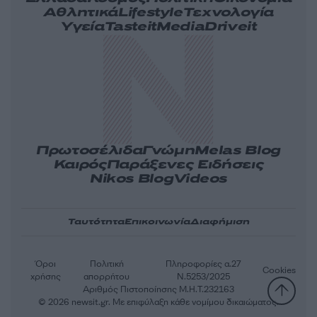
Αθλητικά
Lifestyle
Τεχνολογία
Υγεία
Tasteit
Media
Driveit
Πρωτοσέλιδα
Γνώμη
Melas Blog
Καιρός
Παράξενες Ειδήσεις
Nikos Blog
Videos
Ταυτότητα
Επικοινωνία
Διαφήμιση
Όροι
Πολιτική
Πληροφορίες α.27
Cookies
χρήσης
απορρήτου
Ν.5253/2025
Αριθμός Πιστοποίησης Μ.Η.Τ.232163
© 2026 newsit.gr. Με επιφύλαξη κάθε νομίμου δικαιώματος.