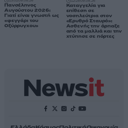
13:02
09.08.26
12:28
09.08.26
Πανσέληνος
Καταγγελία για
Αυγούστου 2026:
επίθεση σε
Γιατί είναι γνωστή ως
νοσηλεύτρια στον
«φεγγάρι του
«Ερυθρό Σταυρό»:
Οξύρρυγχου»
Ασθενής την άρπαξε
από τα μαλλιά και την
χτύπησε σε πόρτες
Ελλάδα
Κόσμος
Πολιτική
Οικονομία