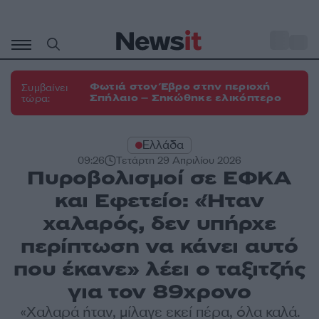
Μετάβαση
σε
o
33
περιεχόμενο
Φωτιά στον Έβρο στην περιοχή
Συμβαίνει
Σπήλαιο – Σηκώθηκε ελικόπτερο
τώρα:
Ελλάδα
09:26
Τετάρτη 29 Απριλίου 2026
Πυροβολισμοί σε ΕΦΚΑ
και Εφετείο: «Ήταν
χαλαρός, δεν υπήρχε
περίπτωση να κάνει αυτό
που έκανε» λέει ο ταξιτζής
για τον 89χρονο
«Χαλαρά ήταν, μίλαγε εκεί πέρα, όλα καλά.