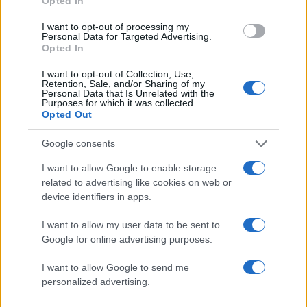
Opted In
2
Η Άννα Βίσση ξετρελάθηκε με μπάντα που
έπαιζε Τσιτσάνη στο Φισκάρδο και τους
I want to opt-out of processing my
πρότεινε συνεργασία
Personal Data for Targeted Advertising.
Opted In
3
Θρήνος για τον Λιονέλ Μέσι – Πέθανε ο
πατέρας του, Χόρχε
I want to opt-out of Collection, Use,
Retention, Sale, and/or Sharing of my
4
Ελίζαμπεθ Ελέτσι και Νεκτάριος Λεμονίδης
Personal Data that Is Unrelated with the
πήγαν στον Άγιο Νεκτάριο Βούλας για να
Purposes for which it was collected.
πάρουν την ευχή για τον γιο τους
Opted Out
5
Ηφαίστειο Σαντορίνης: Ένας 15χρονος που
Google consents
δεν πρόλαβε να ξεφύγει από το τσουνάμι
μπορεί να αλλάξει τη χρονολογία της
I want to allow Google to enable storage
προϊστορικής έκρηξης
related to advertising like cookies on web or
device identifiers in apps.
Πιο σχολιασμένα
I want to allow my user data to be sent to
Google for online advertising purposes.
Βγήκαν ξανά τα μαχαίρια στην Ελπίδα
98
για τη Δημοκρατία: «Καρυστιανού,
I want to allow Google to send me
Γρατσία και Γαλανός μετέτρεψαν το
personalized advertising.
κίνημα σε φοβικό αρχηγικό κόμμα»
Απίστευτο κι όμως αληθινό -