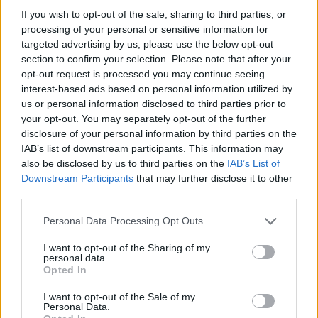
If you wish to opt-out of the sale, sharing to third parties, or
Όροι Χρήσης
. Το site προστατεύεται από reCAPTCHA, ισχύουν
Πολιτική Απορρήτου
&
Όροι Χρήσης
της Google.
processing of your personal or sensitive information for
targeted advertising by us, please use the below opt-out
Ελλάδα
section to confirm your selection. Please note that after your
ΕΦΕΤΕΙΟ
ΕΦΚΑ
ΠΥΡΟΒΟΛΙΣΜΟΙ
opt-out request is processed you may continue seeing
interest-based ads based on personal information utilized by
Share:
us or personal information disclosed to third parties prior to
your opt-out. You may separately opt-out of the further
disclosure of your personal information by third parties on the
Ακολουθήστε το Νewsit.gr στο
Google News
και
ενημερωθείτε πρώτοι για όλη την ειδησεογραφία και τα
IAB’s list of downstream participants. This information may
τελευταία νέα
της ημέρας
also be disclosed by us to third parties on the
IAB’s List of
Downstream Participants
that may further disclose it to other
third parties.
Please note that this website/app uses one or more Google
Personal Data Processing Opt Outs
services and may gather and store information including but
not limited to your visit or usage behaviour. You may click to
I want to opt-out of the Sharing of my
Πιο δημοφιλή
personal data.
grant or deny consent to Google and its third-party tags to
Opted In
use your data for below specified purposes in below Google
1
Κωνσταντίνος Αργυρός και Αλεξάνδρα
consent section.
Νίκα κάνουν διακοπές με πολυτελές γιοτ
I want to opt-out of the Sale of my
με τα δύο παιδιά τους
Personal Data.