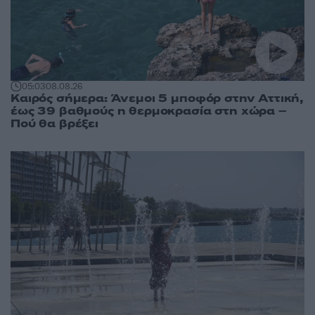
05:03
08.08.26
Καιρός σήμερα: Άνεμοι 5 μποφόρ στην Αττική,
έως 39 βαθμούς η θερμοκρασία στη χώρα –
Πού θα βρέξει