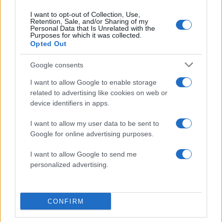
ανθρωποκτονίες μελών της greek mafia
I want to opt-out of Collection, Use,
5
Μεταφορές χρημάτων: Πότε μπορεί να
Retention, Sale, and/or Sharing of my
θεωρηθούν δωρεές και να επιβληθεί φόρος
Personal Data that Is Unrelated with the
– Τι ισχυεί για τις γονικές παροχές
Purposes for which it was collected.
Opted Out
Google consents
Πιο σχολιασμένα
I want to allow Google to enable storage
Έφυγαν οι συνεργάτες, μένει η Μαρία
184
related to advertising like cookies on web or
Καρυστιανού - Η επόμενη μέρα για την
device identifiers in apps.
«Ελπίδα για τη Δημοκρατία»
Canadair 515: Οι πρώτες εικόνες από την
I want to allow my user data to be sent to
131
κατασκευή του αεροσκάφους που θα
Google for online advertising purposes.
επιχειρεί και τη νύχτα στα μέτωπα της
φωτιάς
I want to allow Google to send me
Βγήκαν ξανά τα μαχαίρια στην Ελπίδα
personalized advertising.
80
για τη Δημοκρατία: «Καρυστιανού,
Γρατσία και Γαλανός μετέτρεψαν το
κίνημα σε φοβικό αρχηγικό κόμμα»
CONFIRM
Απίστευτο κι όμως αληθινό -
55
Aναστέλλονται τα τακτικά ραντεβού του