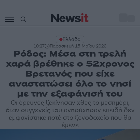
Μετάβαση
σε
o
27
περιεχόμενο
Ελλάδα
10:27
Παρασκευή 15 Μαΐου 2026
Ρόδος: Μέσα στη τρελή
χαρά βρέθηκε ο 52χρονος
Βρετανός που είχε
αναστατώσει όλο το νησί
με την εξαφάνισή του
Οι έρευνες ξεκίνησαν χθες το μεσημέρι,
όταν συγγενείς του ανησύχησαν επειδή δεν
εμφανίστηκε ποτέ στο ξενοδοχείο που θα
έμενε