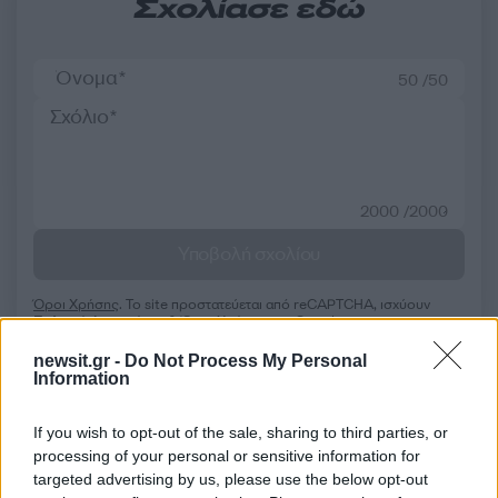
Σχολίασε εδώ
50 /50
2000 /2000
Υποβολή σχολίου
Όροι Χρήσης
. Το site προστατεύεται από reCAPTCHA, ισχύουν
Πολιτική Απορρήτου
&
Όροι Χρήσης
της Google.
Ελλάδα
newsit.gr -
Do Not Process My Personal
Information
ΒΡΕΤΑΝΟΣ
ΡΟΔΟΣ
Share:
If you wish to opt-out of the sale, sharing to third parties, or
processing of your personal or sensitive information for
targeted advertising by us, please use the below opt-out
Ακολουθήστε το Νewsit.gr στο
Google News
και