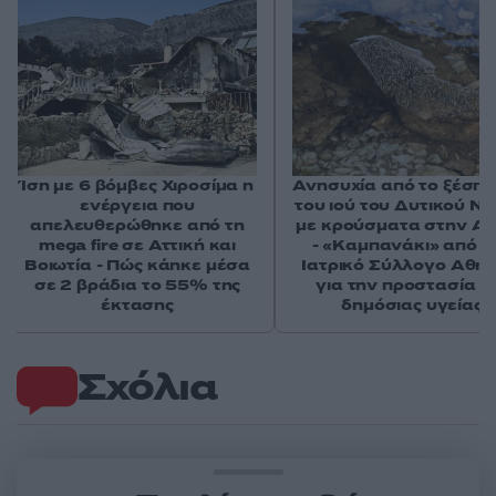
Ίση με 6 βόμβες Χιροσίμα η
Ανησυχία από το ξέσπ
ενέργεια που
του ιού του Δυτικού Νε
απελευθερώθηκε από τη
με κρούσματα στην Ατ
mega fire σε Αττική και
- «Καμπανάκι» από τ
Βοιωτία - Πώς κάηκε μέσα
Ιατρικό Σύλλογο Αθη
σε 2 βράδια το 55% της
για την προστασία τ
έκτασης
δημόσιας υγείας
Σχόλια