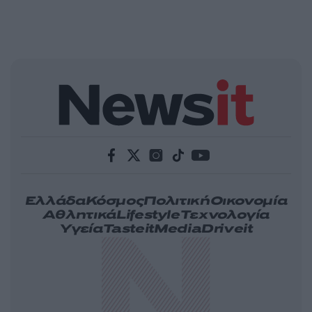
Ελλάδα
Κόσμος
Πολιτική
Οικονομία
Αθλητικά
Lifestyle
Τεχνολογία
Υγεία
Tasteit
Media
Driveit