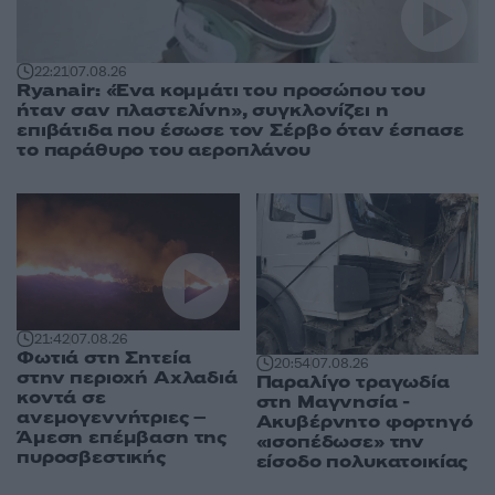
22:21
07.08.26
Ryanair: «Ένα κομμάτι του προσώπου του
ήταν σαν πλαστελίνη», συγκλονίζει η
επιβάτιδα που έσωσε τον Σέρβο όταν έσπασε
το παράθυρο του αεροπλάνου
21:42
07.08.26
Φωτιά στη Σητεία
20:54
07.08.26
στην περιοχή Αχλαδιά
Παραλίγο τραγωδία
κοντά σε
στη Μαγνησία -
ανεμογεννήτριες –
Ακυβέρνητο φορτηγό
Άμεση επέμβαση της
«ισοπέδωσε» την
πυροσβεστικής
είσοδο πολυκατοικίας