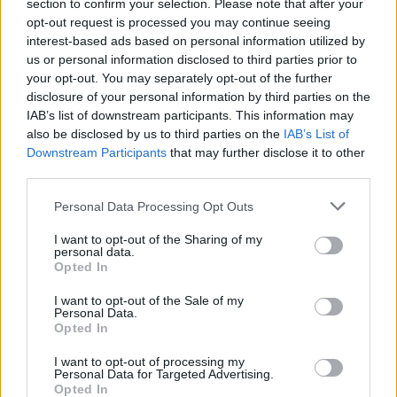
section to confirm your selection. Please note that after your
ενημερωθείτε πρώτοι για όλη την ειδησεογραφία και τα
τελευταία νέα
της ημέρας
opt-out request is processed you may continue seeing
interest-based ads based on personal information utilized by
us or personal information disclosed to third parties prior to
your opt-out. You may separately opt-out of the further
disclosure of your personal information by third parties on the
IAB’s list of downstream participants. This information may
Πιο δημοφιλή
also be disclosed by us to third parties on the
IAB’s List of
Downstream Participants
that may further disclose it to other
third parties.
1
Marfin: Η 46χρονη πήρε προθεσμία για να
απολογηθεί την Τρίτη – «Είναι αθώα,
Please note that this website/app uses one or more Google
συμμετείχε στη διαδήλωση όπως και
Personal Data Processing Opt Outs
100.000 άτομα»
services and may gather and store information including but
not limited to your visit or usage behaviour. You may click to
I want to opt-out of the Sharing of my
2
Σέρρες: Βίντεο ντοκουμέντο από το
personal data.
grant or deny consent to Google and its third-party tags to
τροχαίο με νεκρούς μητέρα και γιο – Ο
Opted In
use your data for below specified purposes in below Google
οδηγός του φορτηγού κατέγραψε τη
σύγκρουση
consent section.
I want to opt-out of the Sale of my
Personal Data.
3
Λένα Σαμαρά: Συγκίνηση στο μνημόσυνο
Opted In
για τον έναν χρόνο από τον θάνατο της
κόρης του Αντώνη Σαμαρά
I want to opt-out of processing my
Personal Data for Targeted Advertising.
4
Γερμανία: Συνελήφθη 31χρονος για τρεις
Opted In