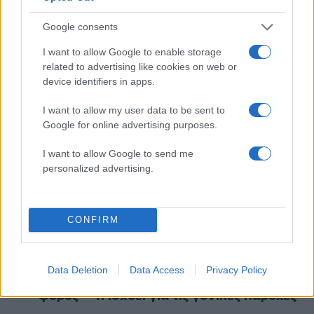
Πιο σχολιασμένα
Google consents
Μητσοτάκης στην υπογραφή συμφωνίας
198
I want to allow Google to enable storage
για την ηλεκτρική διασύνδεση Ελλάδας –
related to advertising like cookies on web or
Κύπρου: «Ισχυρή ψήφος εμπιστοσύνης» η
device identifiers in apps.
είσοδος της Meridiam στην GSI
Έφυγαν οι συνεργάτες, μένει η Μαρία
184
I want to allow my user data to be sent to
Καρυστιανού - Η επόμενη μέρα για την
Google for online advertising purposes.
«Ελπίδα για τη Δημοκρατία»
Canadair 515: Οι πρώτες εικόνες από την
I want to allow Google to send me
129
κατασκευή του αεροσκάφους που θα
personalized advertising.
επιχειρεί και τη νύχτα στα μέτωπα της
φωτιάς
Marfin: Η 46χρονη πήρε προθεσμία για
88
CONFIRM
να απολογηθεί την Τρίτη – «Είναι αθώα,
συμμετείχε στη διαδήλωση όπως και
100.000 άτομα»
Data Deletion
Data Access
Privacy Policy
Μεταφορές χρημάτων: Πότε μπορεί να
70
θεωρηθούν δωρεές και να επιβληθεί
φόρος – Τι ισχυεί για τις γονικές παροχές