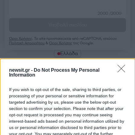
2000 /2000
Υποβολή σχολίου
Όροι Χρήσης
. Το site προστατεύεται από reCAPTCHA, ισχύουν
Πολιτική Απορρήτου
&
Όροι Χρήσης
της Google.
Ελλάδα
ΡΟΔΟΣ
newsit.gr -
Do Not Process My Personal
Share:
Information
Ακολουθήστε το Νewsit.gr στο
Google News
και
If you wish to opt-out of the sale, sharing to third parties, or
ενημερωθείτε πρώτοι για όλη την ειδησεογραφία και τα
processing of your personal or sensitive information for
τελευταία νέα
της ημέρας
targeted advertising by us, please use the below opt-out
section to confirm your selection. Please note that after your
opt-out request is processed you may continue seeing
interest-based ads based on personal information utilized by
us or personal information disclosed to third parties prior to
your opt-out. You may separately opt-out of the further