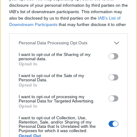
Πιο δημοφιλή
disclosure of your personal information by third parties on the
IAB’s list of downstream participants. This information may
1
Η Ελένη Φωτοπούλου ευχήθηκε για τη
also be disclosed by us to third parties on the
IAB’s List of
γιορτή του Άκη Παυλόπουλου: «Δεκαπέντε
Downstream Participants
that may further disclose it to other
χρόνια μου διδάσκει υπομονή και αγάπη»
third parties.
2
Αριστοτέλης Δαμίγος: Στο Αποτεφρωτήριο
Ριτσώνας το «ύστατο χαίρε» στον Έλληνα
Please note that this website/app uses one or more Google
Personal Data Processing Opt Outs
σύνδεσμο του ελικοπτέρου που έπεσε στην
services and may gather and store information including but
Ψάθα
not limited to your visit or usage behaviour. You may click to
I want to opt-out of the Sharing of my
personal data.
grant or deny consent to Google and its third-party tags to
3
«Αφιέρωσε τη ζωή της στο να βοηθά
Opted In
ανθρώπους που είχαν ανάγκη» - Η πρώτη
use your data for below specified purposes in below Google
δήλωση της οικογένειας της 38χρονης
consent section.
I want to opt-out of the Sale of my
Λίζα που βρέθηκε νεκρή στην Κυψέλη
Personal Data.
Opted In
4
Η Αγγελική Ηλιάδη περιγράφει το θαύμα
που έζησε και πώς είδε τον Χριστό μπροστά
I want to opt-out of processing my
της: «Ήταν ό,τι πιο όμορφο έχω δει στη ζωή
Personal Data for Targeted Advertising.
μου»
Opted In
5
Ο Γιάννης Φακίνος αποκάλυψε πώς έγινε
I want to opt-out of Collection, Use,
viral το τραγούδι του «Λογαριασμός» που
Retention, Sale, and/or Sharing of my
ερμηνεύει η Κατερίνα Λιόλιου
Personal Data that Is Unrelated with the
Purposes for which it was collected.
Opted Out