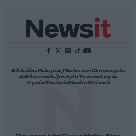
Ελλάδα
Κόσμος
Πολιτική
Οικονομία
Αθλητικά
Lifestyle
Τεχνολογία
Υγεία
Tasteit
Media
Driveit