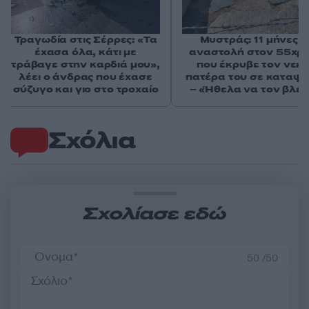
Τραγωδία στις Σέρρες: «Τα
Μυστράς: 11 μήνες μ
έχασα όλα, κάτι με
αναστολή στον 55χρ
τράβαγε στην καρδιά μου»,
που έκρυβε τον νεκ
λέει ο άνδρας που έχασε
πατέρα του σε καταψ
σύζυγο και γιο στο τροχαίο
– «Ήθελα να τον βλέ
Σχόλια
Σχολίασε εδώ
50 /50