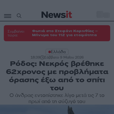
Μετάβαση
σε
o
35
περιεχόμενο
Φωτιά στο Στεφάνι Κορινθίας –
Συμβαίνει
Μήνυμα του 112 για ετοιμότητα
τώρα:
Ελλάδα
18:39
Σάββατο 9 Μαΐου 2026
Ρόδος: Νεκρός βρέθηκε
62χρονος με προβλήματα
όρασης έξω από το σπίτι
του
Ο άνδρας εντοπίστηκε λίγο μετά τις 7 το
πρωί από τη σύζυγό του