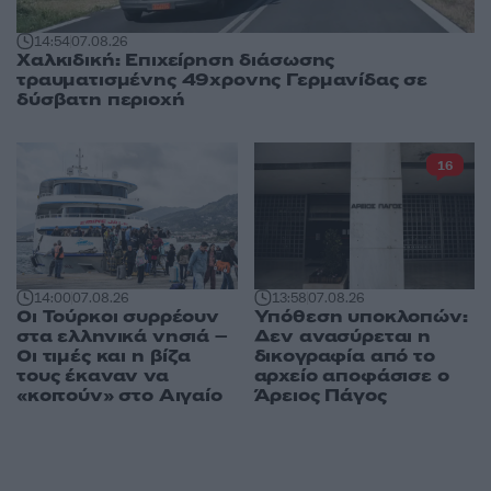
14:54
07.08.26
Χαλκιδική: Επιχείρηση διάσωσης
τραυματισμένης 49χρονης Γερμανίδας σε
δύσβατη περιοχή
16
14:00
07.08.26
13:58
07.08.26
Οι Τούρκοι συρρέουν
Υπόθεση υποκλοπών:
στα ελληνικά νησιά –
Δεν ανασύρεται η
Οι τιμές και η βίζα
δικογραφία από το
τους έκαναν να
αρχείο αποφάσισε ο
«κοιτούν» στο Αιγαίο
Άρειος Πάγος