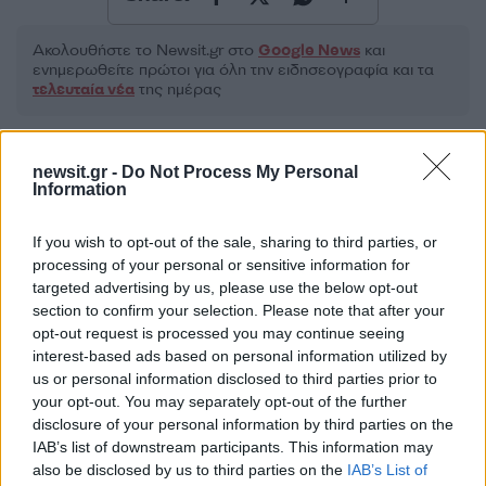
Ακολουθήστε το Νewsit.gr στο
Google News
και
ενημερωθείτε πρώτοι για όλη την ειδησεογραφία και τα
τελευταία νέα
της ημέρας
newsit.gr -
Do Not Process My Personal
Information
Πιο δημοφιλή
If you wish to opt-out of the sale, sharing to third parties, or
processing of your personal or sensitive information for
1
Σέρρες: Βίντεο ντοκουμέντο από το
targeted advertising by us, please use the below opt-out
τροχαίο με νεκρούς μητέρα και γιο – Ο
οδηγός του φορτηγού κατέγραψε τη
section to confirm your selection. Please note that after your
σύγκρουση
opt-out request is processed you may continue seeing
interest-based ads based on personal information utilized by
2
Marfin: Η 46χρονη πήρε προθεσμία για να
us or personal information disclosed to third parties prior to
απολογηθεί την Τρίτη – «Είναι αθώα,
συμμετείχε στη διαδήλωση όπως και
your opt-out. You may separately opt-out of the further
100.000 άτομα»
disclosure of your personal information by third parties on the
IAB’s list of downstream participants. This information may
3
Σίντνεϊ Τάουλ: Πέθανε σε ηλικία 26 ετών η
also be disclosed by us to third parties on the
IAB’s List of
σταρ του TikTok – Kατέγραφε τη ζωή της