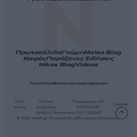
Πρωτοσέλιδα
Γνώμη
Melas Blog
Καιρός
Παράξενες Ειδήσεις
Nikos Blog
Videos
Ταυτότητα
Επικοινωνία
Διαφήμιση
Όροι
Πολιτική
Πληροφορίες α.27
Cookies
χρήσης
απορρήτου
Ν.5253/2025
Αριθμός Πιστοποίησης Μ.Η.Τ.232163
© 2026 newsit.gr. Με επιφύλαξη κάθε νομίμου δικαιώματος.