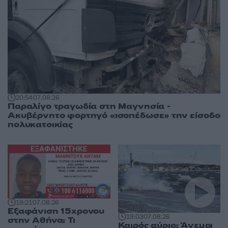
20:54
07.08.26
Παραλίγο τραγωδία στη Μαγνησία -
Ακυβέρνητο φορτηγό «ισοπέδωσε» την είσοδο
πολυκατοικίας
19:21
07.08.26
Εξαφάνιση 15χρονου
19:03
07.08.26
στην Αθήνα: Τι
Καιρός αύριο: Άνεμοι