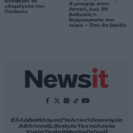
αναφέρει το
5 μποφόρ στην
«Χαμόγελο του
Αττική, έως 39
Παιδιού»
βαθμούς η
θερμοκρασία στη
χώρα – Πού θα βρέξει
Ελλάδα
Κόσμος
Πολιτική
Οικονομία
Αθλητικά
Lifestyle
Τεχνολογία
Υγεία
Tasteit
Media
Driveit